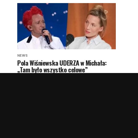
NEWS
Pola Wiśniewska UDERZA w Michała:
„Tam było wszystko celowe”