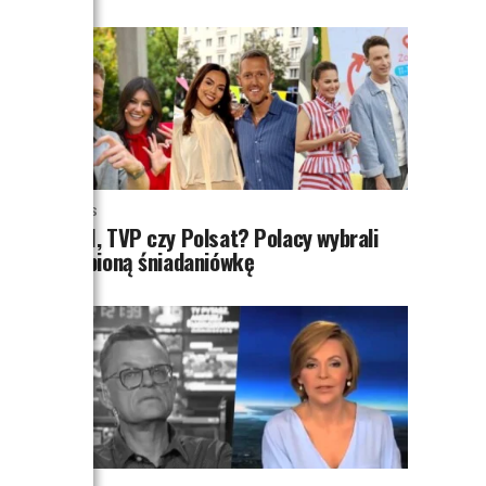
NEWS
TVN, TVP czy Polsat? Polacy wybrali
ulubioną śniadaniówkę