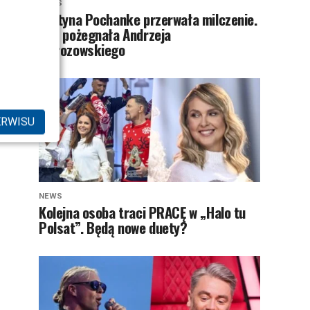
NEWS
Justyna Pochanke przerwała milczenie.
Tak pożegnała Andrzeja
Morozowskiego
ERWISU
NEWS
Kolejna osoba traci PRACĘ w „Halo tu
Polsat”. Będą nowe duety?