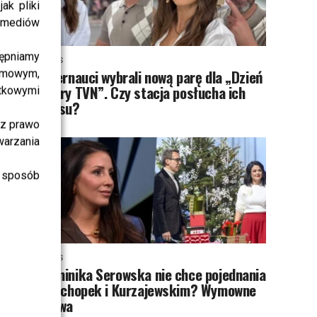
ak pliki
i mediów
ępniamy
NEWS
Internauci wybrali nową parę dla „Dzień
amowym,
dobry TVN”. Czy stacja posłucha ich
atkowymi
głosu?
sz prawo
warzania
 sposób
NEWS
Dominika Serowska nie chce pojednania
z Cichopek i Kurzajewskim? Wymowne
słowa