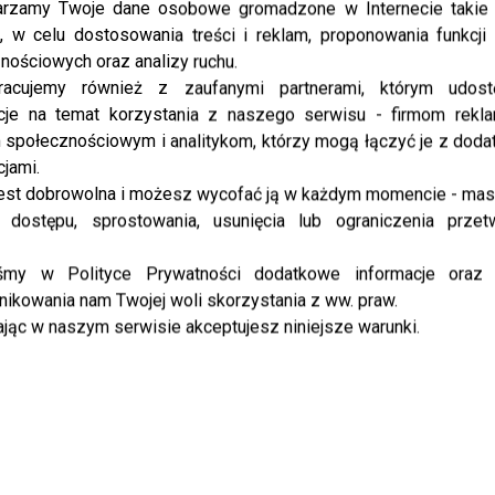
rzamy Twoje dane osobowe gromadzone w Internecie takie j
, w celu dostosowania treści i reklam, proponowania funkcj
nościowych oraz analizy ruchu.
racujemy również z zaufanymi partnerami, którym udost
cje na temat korzystania z naszego serwisu - firmom rekl
społecznościowym i analitykom, którzy mogą łączyć je z dod
cjami.
est dobrowolna i możesz wycofać ją w każdym momencie - ma
 dostępu, sprostowania, usunięcia lub ograniczenia przet
iśmy w Polityce Prywatności dodatkowe informacje oraz
ikowania nam Twojej woli skorzystania z ww. praw.
jąc w naszym serwisie akceptujesz niniejsze warunki.