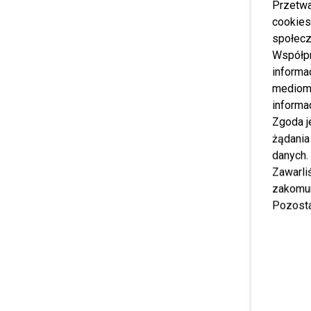
Przetwa
cookies
społecz
Współp
informa
mediom 
informa
Zgoda j
żądania
danych.
Zawarl
zakomun
Pozosta