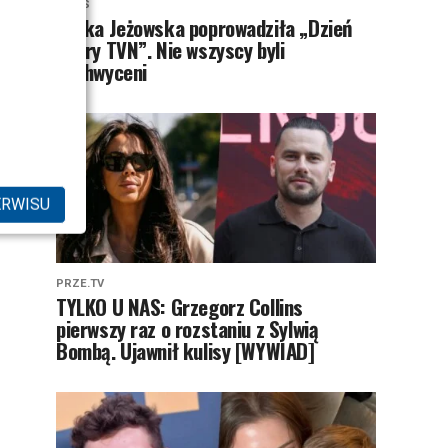
NEWS
Majka Jeżowska poprowadziła „Dzień
dobry TVN”. Nie wszyscy byli
zachwyceni
ERWISU
PRZE.TV
TYLKO U NAS: Grzegorz Collins
pierwszy raz o rozstaniu z Sylwią
Bombą. Ujawnił kulisy [WYWIAD]