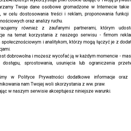
rzamy Twoje dane osobowe gromadzone w Internecie takie j
, w celu dostosowania treści i reklam, proponowania funkcj
nościowych oraz analizy ruchu.
racujemy również z zaufanymi partnerami, którym udost
cje na temat korzystania z naszego serwisu - firmom rekl
społecznościowym i analitykom, którzy mogą łączyć je z dod
cjami.
est dobrowolna i możesz wycofać ją w każdym momencie - ma
 dostępu, sprostowania, usunięcia lub ograniczenia przet
iśmy w Polityce Prywatności dodatkowe informacje oraz
ikowania nam Twojej woli skorzystania z ww. praw.
jąc w naszym serwisie akceptujesz niniejsze warunki.