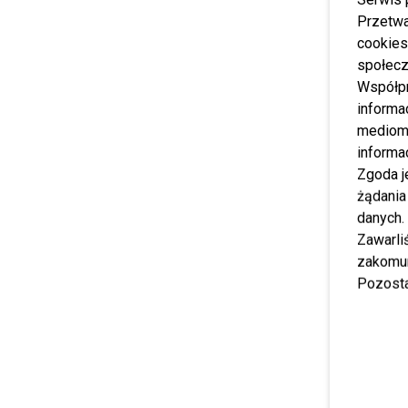
Przetwa
cookies
społecz
Współp
informa
mediom 
informa
Zgoda j
żądania
danych.
Zawarl
zakomun
Pozosta