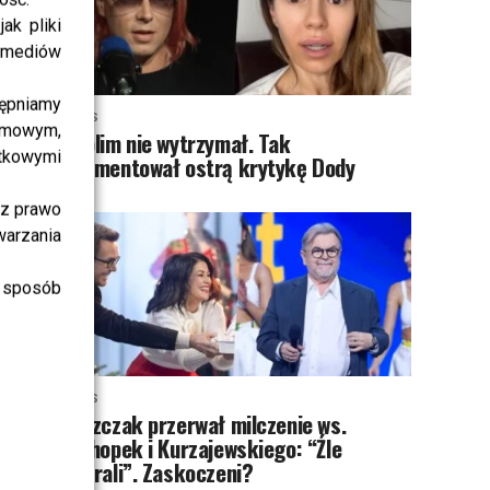
ak pliki
i mediów
ępniamy
NEWS
amowym,
Skolim nie wytrzymał. Tak
atkowymi
skomentował ostrą krytykę Dody
sz prawo
warzania
 sposób
NEWS
Miszczak przerwał milczenie ws.
Cichopek i Kurzajewskiego: “Źle
wybrali”. Zaskoczeni?