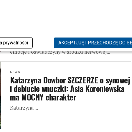
Łukasz Nowicki potwierdził
doniesienia. Prawda o jego
małżeństwie wyszła na jaw
Miało być romantycznie jak z filmu – egzotyczny
wyjazd, pierścionek i wielki moment w
ka prywatności
AKCEPTUJĘ I PRZECHODZĘ DO S
Marrakeszu. Zamiast tego była kłótnia, wielkie
emocje i oświadczyny w środku nerwowej...
NEWS
Katarzyna Dowbor SZCZERZE o synowej
i debiucie wnuczki: Asia Koroniewska
ma MOCNY charakter
Katarzyna ...