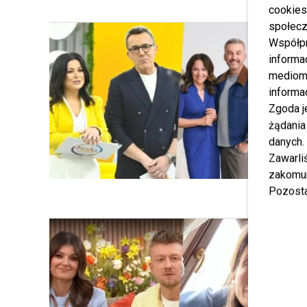
cookies
społecz
Współp
informa
mediom 
informa
Zgoda j
żądania
danych.
Zawarl
zakomun
Pozosta