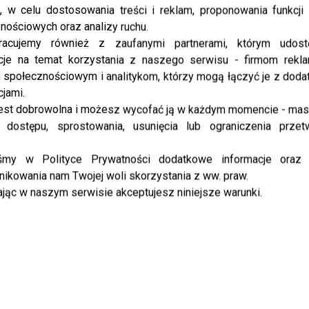
, w celu dostosowania treści i reklam, proponowania funkcj
nościowych oraz analizy ruchu.
racujemy również z zaufanymi partnerami, którym udost
NEWS
TVN, TVP czy Polsat? Sprawdzamy
cje na temat korzystania z naszego serwisu - firmom rekl
społecznościowym i analitykom, którzy mogą łączyć je z dod
wyniki oglądalności porannych
cjami.
programów
est dobrowolna i możesz wycofać ją w każdym momencie - ma
 dostępu, sprostowania, usunięcia lub ograniczenia przet
Polski rynek programów śniadaniowych od dawna
jest miejscem zaciętej rywalizacji. W marcu TVN i
iśmy w Polityce Prywatności dodatkowe informacje oraz
TVP utrzymywały stabilną widownię dzięki
ikowania nam Twojej woli skorzystania z ww. praw.
lojalnym odbiorcom i sprawdzonym formatom,
jąc w naszym serwisie akceptujesz niniejsze warunki.
podczas gdy...
NEWS
Napięta atmosfera w „PNŚ”? Pola
Wiśniewska zmieszana pytaniem o
rozwód