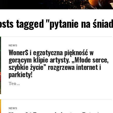
osts tagged "pytanie na śnia
NEWS
WonerS i egzotyczna piękność w
gorącym klipie artysty. „Młode serce,
szybkie życie” rozgrzewa internet i
parkiety!
Ten ...
NEWS