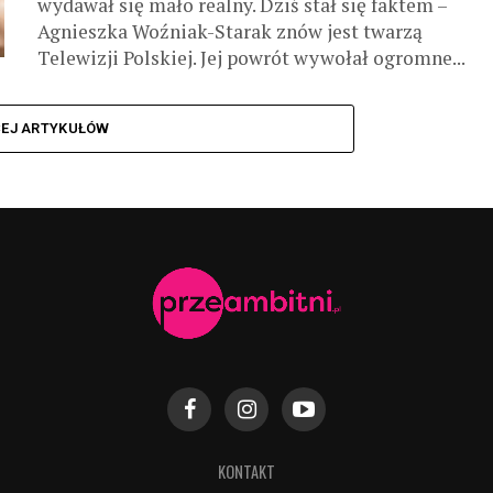
wydawał się mało realny. Dziś stał się faktem –
Agnieszka Woźniak-Starak znów jest twarzą
Telewizji Polskiej. Jej powrót wywołał ogromne...
CEJ ARTYKUŁÓW
KONTAKT