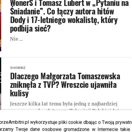
WonerS i Tomasz Lubert w „Pytaniu na
Śniadanie”. Co łączy autora hitów
Dody i 17-letniego wokalistę, który
podbija sieć?
Nie ...
SHOWBIZ
Dlaczego Małgorzata Tomaszewska
zniknęła z TVP? Wreszcie ujawniła
kulisy
Jeszcze kilka lat temu była jedną z najbardziej
rozpoznawalnych twarzy Telewizji Polskiej. Jej
uśmiech i charyzma przyciągały widzów, a
przeAmbitni.pl wykorzystuje pliki cookie dbając o Twoją prywatn
programy, które prowadziła, cieszyły się ogromną
rzamy Twoje dane osobowe gromadzone w Internecie takie j
popularnością....