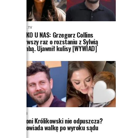
PRZE.TV
TYLKO U NAS: Grzegorz Collins
pierwszy raz o rozstaniu z Sylwią
Bombą. Ujawnił kulisy [WYWIAD]
NEWS
Antoni Królikowski nie odpuszcza?
Zapowiada walkę po wyroku sądu