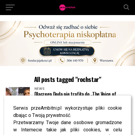
All posts tagged "rochstar"
NEWS
Dlaczego Doda nie trafiła do „The Voice of
Poland”? Kulisy wyszły na jaw
Serwis przeAmbitni.pl wykorzystuje pliki cookie
dbając o Twoją prywatność.
NEWS
Rewolucja w “The Voice of Poland”. Ogłoszono
Przetwarzamy Twoje dane osobowe gromadzone
nazwisko NOWEJ trenerki
w Internecie takie jak pliki cookies, w celu