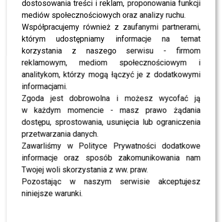
dostosowania treści i reklam, proponowania funkcji
mediów społecznościowych oraz analizy ruchu.
NEWS
TYLKO U NAS: Wielka rewolucja w „The Voice Kids
Współpracujemy również z zaufanymi partnerami,
10”. Wiemy, co się zmieni
którym udostępniamy informacje na temat
korzystania z naszego serwisu - firmom
reklamowym, mediom społecznościowym i
NEWS
To one wystąpią w HICIE TVN-u. Tomaszewska i
analitykom, którzy mogą łączyć je z dodatkowymi
Zając to dopiero początek
informacjami.
Zgoda jest dobrowolna i możesz wycofać ją
w każdym momencie - masz prawo żądania
NEWS
Szykuje się wielki powrót do „The Voice of
dostępu, sprostowania, usunięcia lub ograniczenia
Poland”? Wszystko przez te słowa
przetwarzania danych.
Zawarliśmy w Polityce Prywatności dodatkowe
informacje oraz sposób zakomunikowania nam
NEWS
Baron właśnie zasugerował powrót do „The Voice
Twojej woli skorzystania z ww. praw.
Kids”? [KULISY]
Pozostając w naszym serwisie akceptujesz
niniejsze warunki.
NEWS
Karolina Gilon wystąpi w „Królowej przetrwania