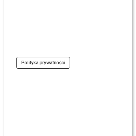
oskarżenia. Wydała obszerne oświadczenie
NEWS
Skolim nie wytrzymał. Tak skomentował ostrą
krytykę Dody
NEWS
Miszczak przerwał milczenie ws. Cichopek i
Kurzajewskiego: “Źle wybrali”. Zaskoczeni?
Polityka prywatności
SHOWBIZ
Mandaryna ma już partnera w „Tańcu z
Gwiazdami”? To dopiero niespodzianka
NEWS
Majka Jeżowska poprowadziła „Dzień dobry TVN”.
Nie wszyscy byli zachwyceni