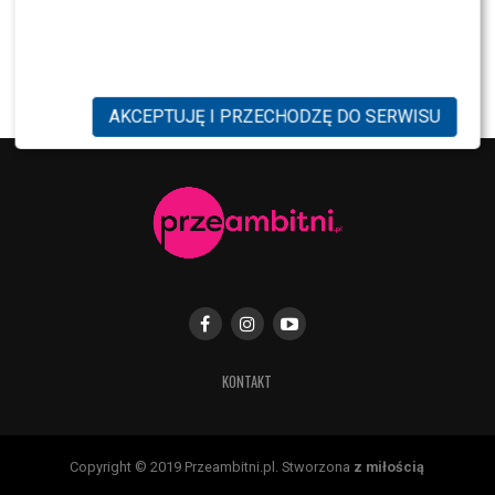
PRZE.TV
TYLKO U NAS: Grzegorz Collins pierwszy raz o
rozstaniu z Sylwią Bombą. Ujawnił kulisy
[WYWIAD]
AKCEPTUJĘ I PRZECHODZĘ DO SERWISU
KONTAKT
Copyright © 2019 Przeambitni.pl. Stworzona
z miłością