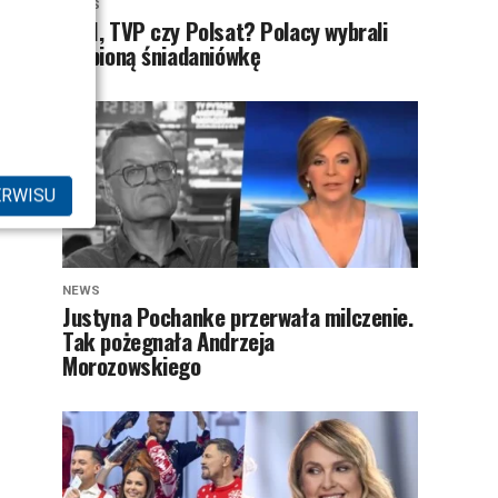
NEWS
TVN, TVP czy Polsat? Polacy wybrali
ulubioną śniadaniówkę
ERWISU
NEWS
Justyna Pochanke przerwała milczenie.
Tak pożegnała Andrzeja
Morozowskiego