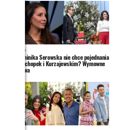
NEWS
Dominika Serowska nie chce pojednania
z Cichopek i Kurzajewskim? Wymowne
słowa