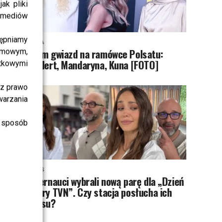
ak pliki
i mediów
ępniamy
MODA
Tłum gwiazd na ramówce Polsatu:
amowym,
Englert, Mandaryna, Kuna [FOTO]
atkowymi
sz prawo
warzania
 sposób
NEWS
Internauci wybrali nową parę dla „Dzień
dobry TVN”. Czy stacja posłucha ich
głosu?