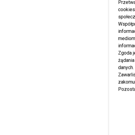
Przetwa
cookies
społecz
Współp
informa
mediom 
informa
Zgoda j
żądania
danych.
Zawarl
zakomun
Pozosta