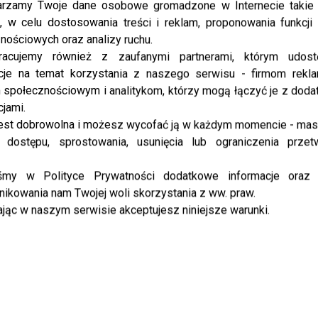
rzamy Twoje dane osobowe gromadzone w Internecie takie j
, w celu dostosowania treści i reklam, proponowania funkcj
nościowych oraz analizy ruchu.
racujemy również z zaufanymi partnerami, którym udost
cje na temat korzystania z naszego serwisu - firmom rekl
społecznościowym i analitykom, którzy mogą łączyć je z dod
cjami.
est dobrowolna i możesz wycofać ją w każdym momencie - ma
 dostępu, sprostowania, usunięcia lub ograniczenia przet
iśmy w Polityce Prywatności dodatkowe informacje oraz
ikowania nam Twojej woli skorzystania z ww. praw.
jąc w naszym serwisie akceptujesz niniejsze warunki.