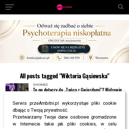
All posts tagged "Wiktoria Gąsiewska"
SHOWBIZ
To on dołączy do „Tańca z Gwiazdami”? Widzowie
pokochali go dzięki hitowi TVP
Serwis przeAmbitni.pl wykorzystuje pliki cookie
dbając o Twoją prywatność.
NEWS
Wiktoria Gąsiewska szczerze o działaniach DODY:
Przetwarzamy Twoje dane osobowe gromadzone
Pracowałam w schronisku!
w Internecie takie jak pliki cookies, w celu