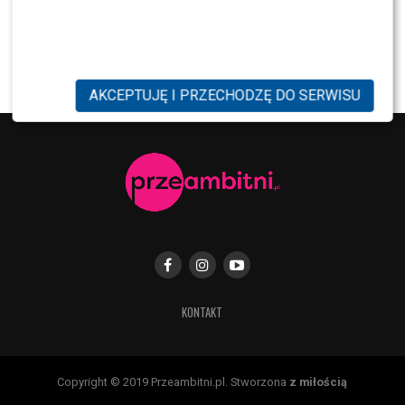
NEWS
Justyna Pochanke przerwała milczenie. Tak
pożegnała Andrzeja Morozowskiego
AKCEPTUJĘ I PRZECHODZĘ DO SERWISU
KONTAKT
Copyright © 2019 Przeambitni.pl. Stworzona
z miłością