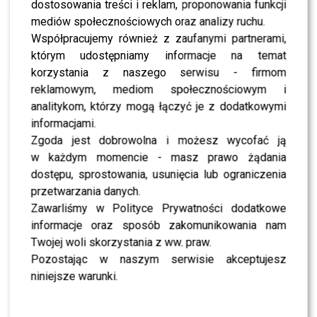
dostosowania treści i reklam, proponowania funkcji
mediów społecznościowych oraz analizy ruchu.
NEWS
Co nowego wiosną w TVN? Sprawdź, kiedy
Współpracujemy również z zaufanymi partnerami,
startują ulubione programy i seriale
którym udostępniamy informacje na temat
korzystania z naszego serwisu - firmom
reklamowym, mediom społecznościowym i
NEWS
TVN prezentuje nowy serial „Młode gliny”. Poznaj
analitykom, którzy mogą łączyć je z dodatkowymi
kulisy produkcji oraz sprawdź, kiedy i gdzie
informacjami.
oglądać
Zgoda jest dobrowolna i możesz wycofać ją
w każdym momencie - masz prawo żądania
NEWS
Startuje „Afryka Express”: nowa prowadząca,
dostępu, sprostowania, usunięcia lub ograniczenia
nowi uczestnicy – sprawdź, co wydarzy się w
przetwarzania danych.
pierwszym odcinku
Zawarliśmy w Polityce Prywatności dodatkowe
informacje oraz sposób zakomunikowania nam
NEWS
DZICY Gąsiewscy w “Afryka Express”!? Wiktoria i
Twojej woli skorzystania z ww. praw.
Mateusz zdradzają smaczki SZALONEJ podróży
Pozostając w naszym serwisie akceptujesz
niniejsze warunki.
SHOWBIZ
Wiktoria Gąsiewska trafiła do karetki podczas