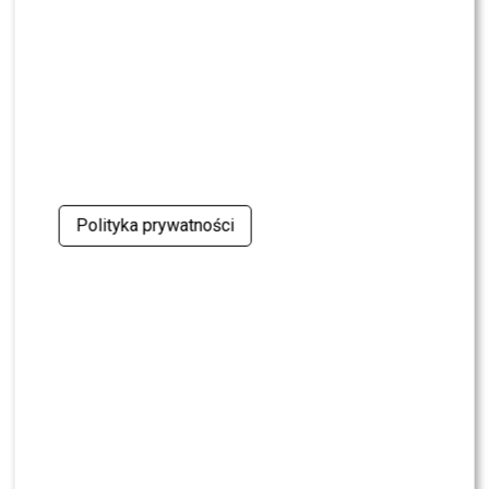
Polsatu. Wielki transfer?
MODA
Tłum gwiazd na ramówce Polsatu: Englert,
Mandaryna, Kuna [FOTO]
NEWS
Internauci wybrali nową parę dla „Dzień dobry
TVN”. Czy stacja posłucha ich głosu?
Polityka prywatności
NEWS
Dominika Serowska nie chce pojednania z
Cichopek i Kurzajewskim? Wymowne słowa
NEWS
TVN, TVP czy Polsat? Polacy wybrali ulubioną
śniadaniówkę