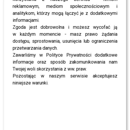
wygodnych hoteli, zasięgu telefonów czy dostępu do
reklamowym, mediom społecznościowym i
czystej wody, staną twarzą w twarz z realiami życia w
analitykom, którzy mogą łączyć je z dodatkowymi
Afryce.
informacjami.
Zgoda jest dobrowolna i możesz wycofać ją
Wśród śmiałków, którzy podjęli to ekstremalne
w każdym momencie - masz prawo żądania
wyzwanie, znaleźli się:
dostępu, sprostowania, usunięcia lub ograniczenia
przetwarzania danych.
aktorka
Ewa Gawryluk-Domaniecka
wraz z
Zawarliśmy w Polityce Prywatności dodatkowe
mężem, Piotrem Domanieckim,
informacje oraz sposób zakomunikowania nam
Twojej woli skorzystania z ww. praw.
były piłkarz
Tomasz Iwan
z partnerką Karoliną
Pozostając w naszym serwisie akceptujesz
Woźniak,
niniejsze warunki.
aktor
Nikodem Rozbicki
z przyjacielem Pawłem
Kurkowskim,
prowadząca “Hotel Paradise”
Edyta Zając
z
partnerem Michałem Mikołajczakiem,
aktorka
Wiktoria Gąsiewska
z bratem
Mateuszem Gąsiewskim,