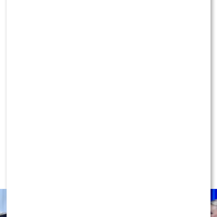
To on dołączy do „Tańca z Gwiazdami”?
Widzowie pokochali go dzięki hitowi TVP
KLIKNIJ, ABY SKOMENTOWAĆ
NEWS
Miszczak przerwał milczenie ws.
Cichopek i Kurzajewskiego: “Źle
wybrali”. Zaskoczeni?