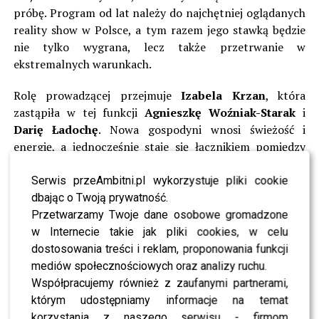
próbę. Program od lat należy do najchętniej oglądanych
reality show w Polsce, a tym razem jego stawką będzie
nie tylko wygrana, lecz także przetrwanie w
ekstremalnych warunkach.
Rolę prowadzącej przejmuje
Izabela Krzan
, która
zastąpiła w tej funkcji
Agnieszkę Woźniak-Starak
i
Darię Ładochę
. Nowa gospodyni wnosi świeżość i
energię, a jednocześnie staje się łącznikiem pomiędzy
uczestnikami a afrykańską codziennością. Już od
pierwszego odcinka widzowie przekonają się, że Krzan
Serwis przeAmbitni.pl wykorzystuje pliki cookie
świetnie odnalazła się w tej roli, dodając programowi
dbając o Twoją prywatność.
nowego charakteru.
Przetwarzamy Twoje dane osobowe gromadzone
w Internecie takie jak pliki cookies, w celu
W tegorocznym wyścigu bierze udział osiem par. To
dostosowania treści i reklam, proponowania funkcji
szesnaście osób, które będą musiały wykazać się
mediów społecznościowych oraz analizy ruchu.
sprytem, determinacją i odpornością psychiczną. Czeka
Współpracujemy również z zaufanymi partnerami,
je 2600 kilometrów podróży autostopem przez
którym udostępniamy informacje na temat
Tanzanię aż do Nairobi – stolicy Kenii. Z dala od
korzystania z naszego serwisu - firmom