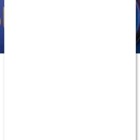
najważniejsze wydarzenia i współtworzyli program,
który miał skutecznie rywalizować z pozostałymi
śniadaniówkami na rynku.
W ubiegłym tygodniu para opublikowała wspólne
oświadczenie, w którym poinformowała o zakończeniu
współpracy ze stacją. Komunikat szybko obiegł media i
wywołał falę komentarzy wśród widzów oraz branży
telewizyjnej.
3
0
“Pragniemy poinformować, że wraz z wygaśnięciem
dotychczasowego kontraktu podjęliśmy decyzję o
zakończeniu naszej współpracy z telewizją Polsat.
Czas spędzony w stacji był dla nas niezwykle cennym
doświadczeniem i ważnym przystankiem w
dotychczasowej karierze zawodowej. Jesteśmy
wdzięczni za zaufanie, wspólną pracę oraz możliwość
współtworzenia projektów, które na stałe wpisały się
w codzienność naszych Widzów” – czytamy w