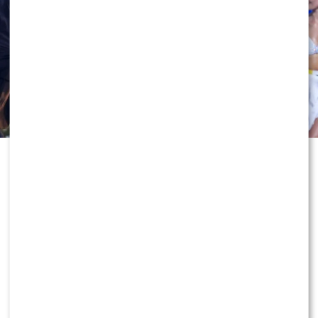
Odejście Katarzyny Cichopek i
Macieja Kurzajewskiego z „Halo tu
Polsat” wciąż wywołuje ogromne
emocje. Po dniach spekulacji głos w
sprawie zabrał sam Edward
Miszczak, który nie tylko