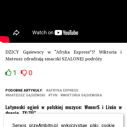
DZICY Gąsiewscy w “Afryka Express”!? Wiktoria i
Mateusz zdradzają smaczki SZALONEJ podróży
1
0
PODOBNE ARTYKUŁY:
AFRYKA EXPRESS
MATEUSZ GĄSIEWSKI
TVN
WIKTORIA GĄSIEWSKA
Latynoski ogień w polskiej muzyce: WonerS i Liván w
duecie „TY/TÚ”
Krzysztof Ibisz poprowadzi z Ewą Wachowicz “Halo tu
Serwis przeAmbitni.pl wykorzystuje pliki cookie