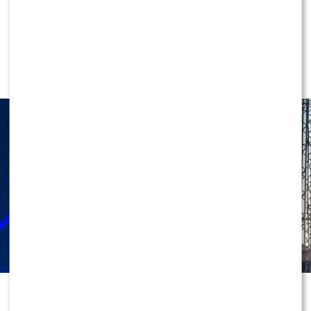
NEWS
Dramatyczne sceny na koncercie
Roxie Węgiel: „Dostałam zawału”.
Co się stało?
Roksana Węgiel nie zwalnia tempa i