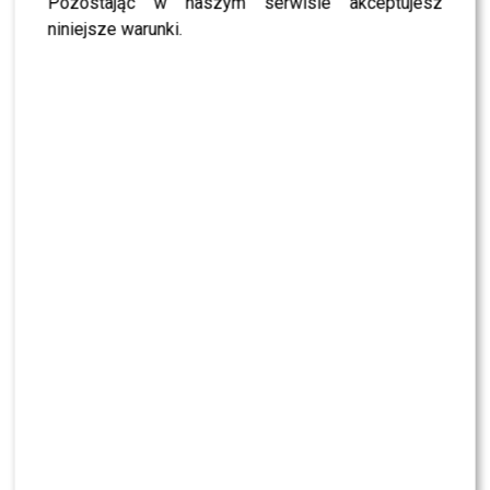
Pozostając w naszym serwisie akceptujesz
Tomaszewska i Sawicki poprowadzili „Dzień
dobry TVN”. Widzowie wydali werdykt
niniejsze warunki.
Małgorzata Tomaszewska poprowadzi „Dzień
dobry TVN”. Z kim stworzy duet?
Mikołaj Roznerski REZYGNUJE z „M jak
miłość”? Aktor przerwał milczenie
KLIKNIJ, ABY SKOMENTOWAĆ