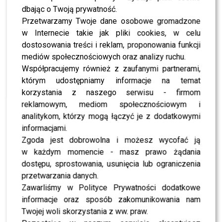
Polsat”? TAK przyjął PROPOZYCJE stacji
dbając o Twoją prywatność.
Przetwarzamy Twoje dane osobowe gromadzone
w Internecie takie jak pliki cookies, w celu
WYBRANE DLA CIEBIE
dostosowania treści i reklam, proponowania funkcji
Internauci wybrali nową parę dla „Dzień
mediów społecznościowych oraz analizy ruchu.
dobry TVN”. Czy stacja posłucha ich głosu?
Współpracujemy również z zaufanymi partnerami,
którym udostępniamy informacje na temat
korzystania z naszego serwisu - firmom
reklamowym, mediom społecznościowym i
TVN, TVP czy Polsat? Polacy wybrali ulubioną
analitykom, którzy mogą łączyć je z dodatkowymi
śniadaniówkę
informacjami.
Zgoda jest dobrowolna i możesz wycofać ją
w każdym momencie - masz prawo żądania
dostępu, sprostowania, usunięcia lub ograniczenia
Nie żyje Andrzej Morozowski. TVN24
przetwarzania danych.
natychmiast zmieniło ramówkę
Zawarliśmy w Polityce Prywatności dodatkowe
informacje oraz sposób zakomunikowania nam
Twojej woli skorzystania z ww. praw.