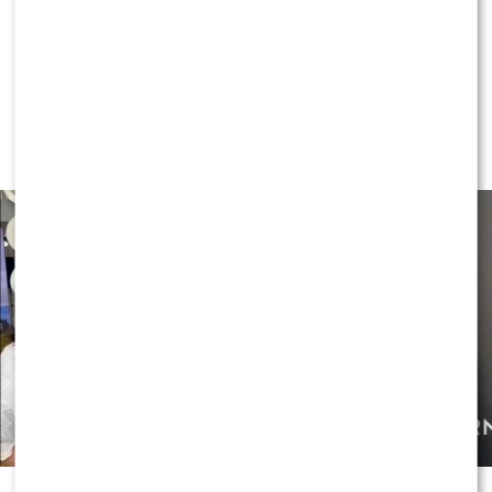
NEWS
Czy OLEK Sikora czuje się
BEZPIECZNIE w “Halo tu Polsat”!?
Cichopek i Kurzajewski już nie
PRACUJĄ!