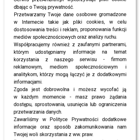
Twojej przestrzeni
dbając o Twoją prywatność.
Przetwarzamy Twoje dane osobowe gromadzone
w Internecie takie jak pliki cookies, w celu
WYBRANE DLA CIEBIE
dostosowania treści i reklam, proponowania funkcji
Czy OLEK Sikora czuje się BEZPIECZNIE w
mediów społecznościowych oraz analizy ruchu.
“Halo tu Polsat”!? Cichopek i Kurzajewski już
Współpracujemy również z zaufanymi partnerami,
nie PRACUJĄ!
którym udostępniamy informacje na temat
korzystania z naszego serwisu - firmom
reklamowym, mediom społecznościowym i
Miszczak przerwał milczenie ws. Cichopek i
analitykom, którzy mogą łączyć je z dodatkowymi
Kurzajewskiego: “Źle wybrali”. Zaskoczeni?
informacjami.
Zgoda jest dobrowolna i możesz wycofać ją
w każdym momencie - masz prawo żądania
dostępu, sprostowania, usunięcia lub ograniczenia
Tłum gwiazd na ramówce Polsatu: Englert,
Mandaryna, Kuna [FOTO]
przetwarzania danych.
Zawarliśmy w Polityce Prywatności dodatkowe
informacje oraz sposób zakomunikowania nam
Twojej woli skorzystania z ww. praw.