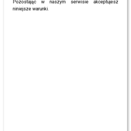
TVN, TVP czy Polsat? Polacy wybrali ulubioną
Pozostając w naszym serwisie akceptujesz
śniadaniówkę
niniejsze warunki.
Kolejna osoba traci PRACĘ w „Halo tu
Polsat”. Będą nowe duety?
Maciej Kurzajewski przerwał milczenie po
odejściu z Polsatu. Będzie nowy projekt?
KLIKNIJ, ABY SKOMENTOWAĆ