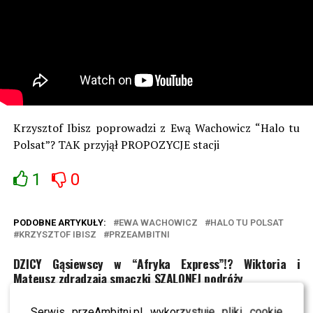
Krzysztof Ibisz poprowadzi z Ewą Wachowicz “Halo tu
Polsat”? TAK przyjął PROPOZYCJE stacji
1
0
PODOBNE ARTYKUŁY:
EWA WACHOWICZ
HALO TU POLSAT
KRZYSZTOF IBISZ
PRZEAMBITNI
DZICY Gąsiewscy w “Afryka Express”!? Wiktoria i
Mateusz zdradzają smaczki SZALONEJ podróży
Modna sypialnia 2025 – najnowsze trendy w aranżacji
Serwis przeAmbitni.pl wykorzystuje pliki cookie