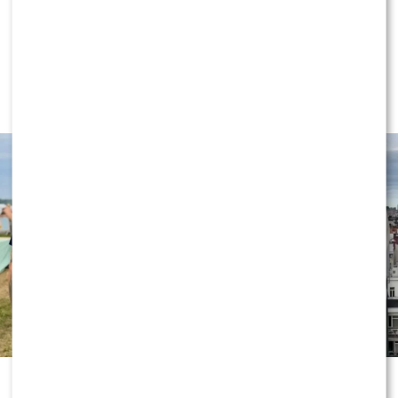
NEWS
Wielki transfer do „Dzień dobry
TVN”. Do programu dołącza znana
gwiazda