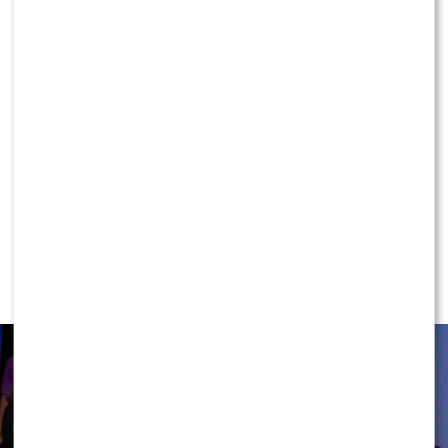
KONTYNUUJ CZYTANIE
NEWS
Rafał Maserak wie, kto będzie w jury
„Tańca z Gwiazdami”!? Padły słowa o
Wieniawie…