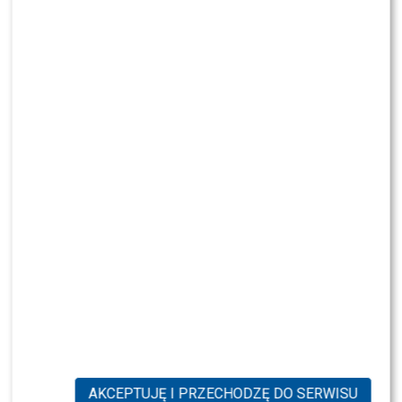
KONTYNUUJ CZYTANIE
PRZE.TV
NOWE
POPULARNE
NEWS
Małgorzata Rozenek “Gwiazdą roku”! Zdradziła,
co sądzi o portalach plotkarskich
NEWS
Michel Moran ujawnia: Kto po MasterChefie
przestał gotować?
NEWS
Jarosińska zdziwiona wyjściem Dody od
Wojewódzkiego – przypomniała o bójce gwiazd!
NEWS
Jak Maciej Kurzajewski i Katarzyna Cichopek
oddzielają życie prywatne od zawodowego
AKCEPTUJĘ I PRZECHODZĘ DO SERWISU