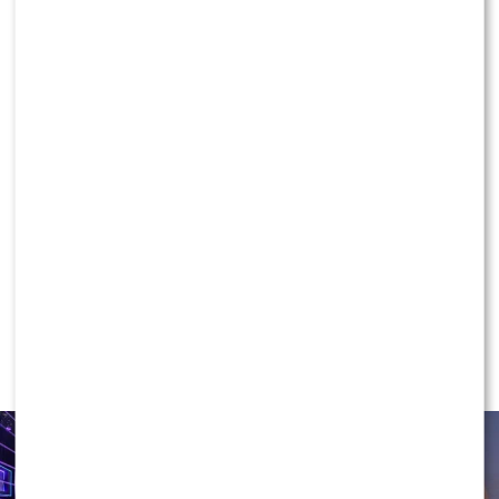
KONTYNUUJ CZYTANIE
NEWS
Ida Nowakowska PODBIJA POLSAT!
Wygryzła już Wachowicz i Cichopek
w „halo, tu Polsat”?