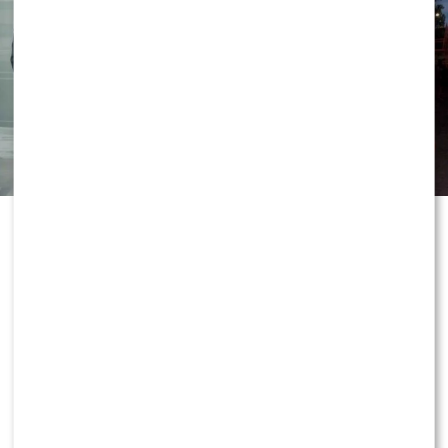
Grzegorz Collins OBURZONY pytaniem o partnera
Sylwii Bomby – aż POKŁÓCIŁ się z BRATEM!?
Wywiad udało się przeprowadzić podczas ekskluzywnej
premier perfum Armaf Club de Nuit Intense Overdose.
POLECAMY:
Program Marcina Prokopa PRZENOSI SIĘ
do Polsatu. Wielki transfer?
0
0