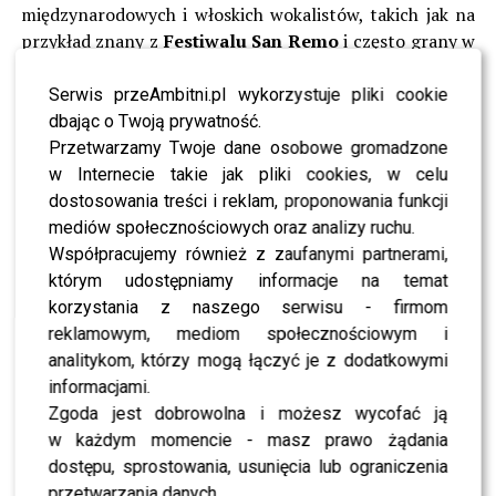
międzynarodowych i włoskich wokalistów, takich jak na
przykład znany z
Festiwalu San Remo
i często grany w
stacjach radiowych zespół
Questo e Quello.
Serwis przeAmbitni.pl wykorzystuje pliki cookie
@agnieszkaspiewa
dbając o Twoją prywatność.
Przetwarzamy Twoje dane osobowe gromadzone
#eurovision
#eurowizja
w Internecie takie jak pliki cookies, w celu
dostosowania treści i reklam, proponowania funkcji
#unavocepersanmarino
mediów społecznościowych oraz analizy ruchu.
Współpracujemy również z zaufanymi partnerami,
którym udostępniamy informacje na temat
♬ dźwięk oryginalny – Agnieszka śpiewa
Wokalistka miała już wcześniej swój włoski epizod
korzystania z naszego serwisu - firmom
muzyczny, który na długo pozostanie w jej pamięci. Kilka
reklamowym, mediom społecznościowym i
lat temu wzięła udział w prestiżowych castingach do
analitykom, którzy mogą łączyć je z dodatkowymi
programu
„Amici” Marii De Filippi
, który odbywał się
informacjami.
w słynnych studiach
Cinecittà
w Rzymie. „Amici” to
Zgoda jest dobrowolna i możesz wycofać ją
jeden z najważniejszych włoskich talent show, który od
w każdym momencie - masz prawo żądania
lat przyciąga uwagę zarówno włoskich, jak i
dostępu, sprostowania, usunięcia lub ograniczenia
międzynarodowych artystów. Udział Agnieszki w tym
przetwarzania danych.