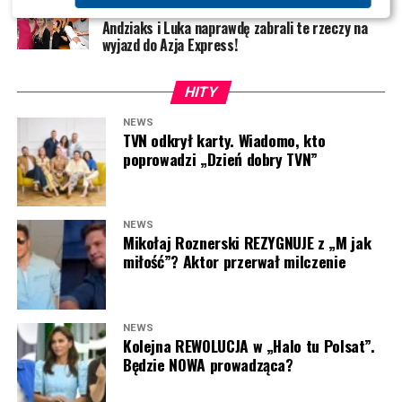
NEWS
Andziaks i Luka naprawdę zabrali te rzeczy na
wyjazd do Azja Express!
HITY
NEWS
TVN odkrył karty. Wiadomo, kto
poprowadzi „Dzień dobry TVN”
NEWS
Mikołaj Roznerski REZYGNUJE z „M jak
miłość”? Aktor przerwał milczenie
NEWS
Kolejna REWOLUCJA w „Halo tu Polsat”.
Będzie NOWA prowadząca?