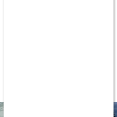
Eurowizja 2026: Które miejsce zajęła
Polska? Występ Alicji podzielił widzów
KLIKNIJ, ABY SKOMENTOWAĆ
NEWS
Grzegorz Collins OBURZONY
pytaniem o partnera Sylwii Bomby –
aż POKŁÓCIŁ się z BRATEM!?