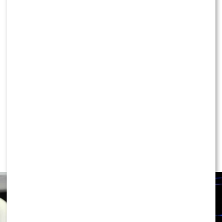
KONTYNUUJ CZYTANIE
NEWS
Ewa Wachowicz TEŻ ODCHODZI z
„halo, tu Polsat”! WYGRYZŁA ją Ida
NOWAKOWSKA?!