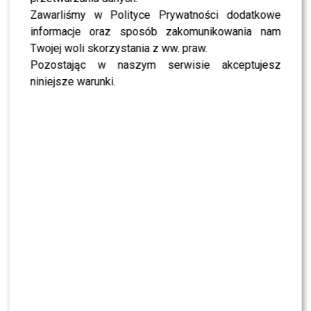
przedsięwzięciu stanowił dla niej nie tylko ogromne
Zawarliśmy w Polityce Prywatności dodatkowe
wyzwanie, ale także wyjątkową okazję, by zaprezentować
informacje oraz sposób zakomunikowania nam
swoje umiejętności przed włoską publicznością i
Twojej woli skorzystania z ww. praw.
doświadczyć profesjonalnego świata muzyki w jednym z
Pozostając w naszym serwisie akceptujesz
najważniejszych centrów rozrywki we Włoszech. Choć
niniejsze warunki.
nie udało jej się dotrzeć do finału, to doświadczenie z
pewnością pozwoliło jej zdobyć cenne umiejętności
sceniczne i rozwinąć swoją karierę muzyczną na
międzynarodowej arenie.
Tym razem aplauz, który otrzymała, przerósł wszelkie
oczekiwania. Jej wokal, pełen pasji, oraz emocje, które
towarzyszyły wykonaniu napisanej przez nią piosenki
„
Destiny
”, wzbudziły ogromny zachwyt wśród włoskich
muzyków i producentów. Publiczność, poruszona jej
występem, nie mogła powstrzymać łez, a na jej skórze
pojawiły się ciarki. To była chwila, która na długo
pozostanie w pamięci wszystkich obecnych.