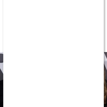
MODA
Tłum gwiazd na premierze nowych
perfum OVERDOSE marki ARMAF:
Opozda, Sablewska, Collins, Sikora
[FOTO]