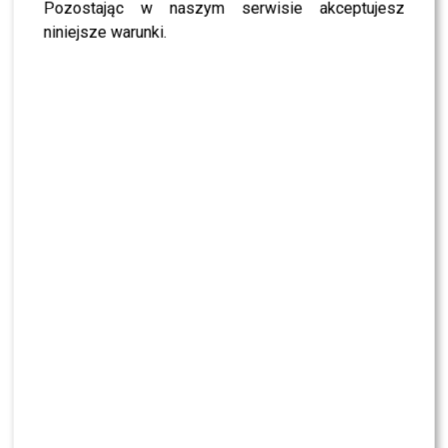
Pozostając w naszym serwisie akceptujesz
niniejsze warunki.
POLECAMY:
Magda Gessler zachwyciła fanów nowym
zdjęciem! Co szykuje Królowa TVN na nadchodzący
sezon
Dagmara Kaźmierska
OBURZONA opłatami za
parkometry
Dziś Dagmara wróciła do swojego normalnego wyglądu,
ale tym razem mocno się zdenerwowała z zupełnie
innego powodu – codziennych, absurdalnych opłat
parkingowych w Polanicy-Zdroju. Na swoim Instagramie
opublikowała relację, w której ostro skrytykowała
system. Zdecydowanym głosem wyjaśniła, że nie
rozumie, dlaczego pierwsza opłata parkingowa wynosi
aż 5 złotych, a nie – jak uważałaby – 2 złote. Według niej