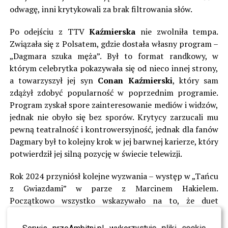
odwagę, inni krytykowali za brak filtrowania słów.
Po odejściu z TTV
Kaźmierska
nie zwolniła tempa.
Związała się z Polsatem, gdzie dostała własny program –
„Dagmara szuka męża”. Był to format randkowy, w
którym celebrytka pokazywała się od nieco innej strony,
a towarzyszył jej syn
Conan Kaźmierski
, który sam
zdążył zdobyć popularność w poprzednim programie.
Program zyskał spore zainteresowanie mediów i widzów,
jednak nie obyło się bez sporów. Krytycy zarzucali mu
pewną teatralność i kontrowersyjność, jednak dla fanów
Dagmary był to kolejny krok w jej barwnej karierze, który
potwierdził jej silną pozycję w świecie telewizji.
Rok 2024 przyniósł kolejne wyzwania – występ w „Tańcu
z Gwiazdami” w parze z Marcinem Hakielem.
Początkowo wszystko wskazywało na to, że duet
zmierza po zwycięstwo, jednak medialne przypomnienie
o kryminalnej przeszłości celebrytki zburzyło ten
Serwis przeAmbitni.pl wykorzystuje pliki cookie