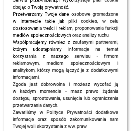
scenariusz. Gdy temat nabrał rozgłosu,
Kaźmierska
dbając o Twoją prywatność.
podjęła decyzję o wycofaniu się z programu. Jednak jak
Przetwarzamy Twoje dane osobowe gromadzone
na prawdziwą królową przystało, Dagmara wróciła – tym
w Internecie takie jak pliki cookies, w celu
razem na własnych zasadach, czyli do internetu. Jej
dostosowania treści i reklam, proponowania funkcji
kanały na YouTube i TikToku zyskały nowych fanów, a
mediów społecznościowych oraz analizy ruchu.
ona sama mogła pokazać się światu bez cenzury i
Współpracujemy również z zaufanymi partnerami,
pośredników.
którym udostępniamy informacje na temat
korzystania z naszego serwisu - firmom
Po pewnym czasie względnej ciszy, celebrytka znowu
reklamowym, mediom społecznościowym i
zaskoczyła swoich odbiorców, prezentując zupełnie
analitykom, którzy mogą łączyć je z dodatkowymi
nową odsłonę – pokazała się tuż po poważnej operacji
informacjami.
plastycznej. Zdjęcia z turbanem na głowie, opatrunkami
Zgoda jest dobrowolna i możesz wycofać ją
na szyi i siniakami wokół oczu wywołały niemałe
w każdym momencie - masz prawo żądania
zaskoczenie nawet wśród jej zagorzałych fanów. To było
dostępu, sprostowania, usunięcia lub ograniczenia
zupełnie inne oblicze Dagmary, której znana była raczej
przetwarzania danych.
z ekstrawaganckich stylizacji i pewności siebie.
Zawarliśmy w Polityce Prywatności dodatkowe
Pokazanie się w takiej intymnej, wręcz surowej wersji
informacje oraz sposób zakomunikowania nam
było przejawem odwagi i szczerości, które wielokrotnie
Twojej woli skorzystania z ww. praw.
podkreślała w swoich wypowiedziach.