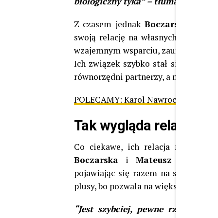
biologiczny tyka” – tłumaczyła na
Z czasem jednak
Boczarska
i
Ban
swoją relację na własnych zasadach
wzajemnym wsparciu, zaufaniu i ws
Ich związek szybko stał się przykła
równorzędni partnerzy, a nie rywale 
POLECAMY:
Karol Nawrocki zaatakow
Tak wygląda relacja Bo
Co ciekawe, ich relacja nie ogran
Boczarska
i
Mateusz Banasiu
pojawiając się razem na scenie teat
plusy, bo pozwala na większą szczero
“Jest szybciej, pewne rzeczy są 