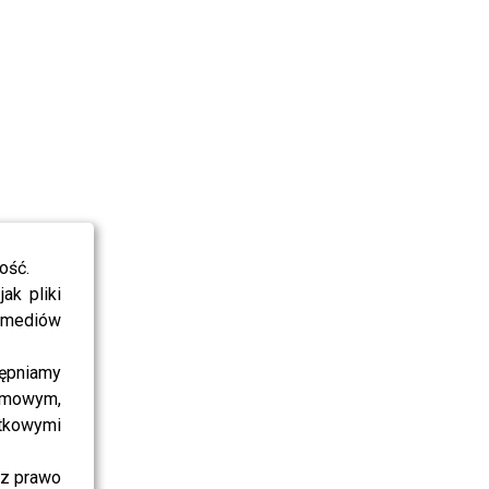
ość.
ak pliki
i mediów
ępniamy
amowym,
atkowymi
sz prawo