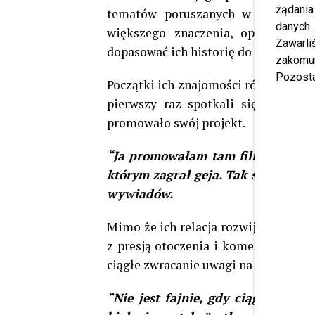
żądania
tematów poruszanych w kontekści
danych.
większego znaczenia, opinia publ
Zawarl
dopasować ich historię do własnych w
zakomun
Pozosta
Początki ich znajomości również owian
pierwszy raz spotkali się podczas
promowało swój projekt.
“Ja promowałam tam film “W ukryc
którym zagrał geja. Tak się odnal
wywiadów.
Mimo że ich relacja rozwijała się n
z presją otoczenia i komentarzami z
ciągłe zwracanie uwagi na różnicę wi
“Nie jest fajnie, gdy ciągle przyp