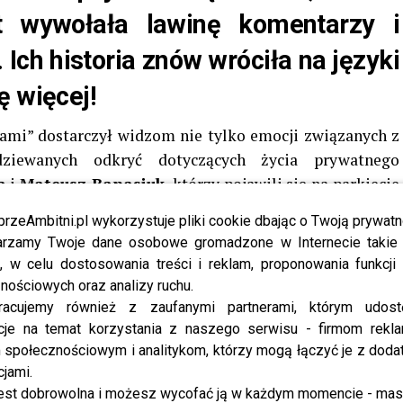
t wywołała lawinę komentarzy i
 Ich historia znów wróciła na języki
ę więcej!
ami” dostarczył widzom nie tylko emocji związanych z
odziewanych odkryć dotyczących życia prywatnego
a
i
Mateusz Banasiuk
, którzy pojawili się na parkiecie
go, które przyciągnęło uwagę nie tylko pod względem
przeAmbitni.pl wykorzystuje pliki cookie dbając o Twoją prywatn
 na ich relację. Dla części widzów był to pierwszy
rzamy Twoje dane osobowe gromadzone w Internecie takie j
e, że aktorzy od lat są parą również poza sceną, co
, w celu dostosowania treści i reklam, proponowania funkcj
eresowanie ich historią.
nościowych oraz analizy ruchu.
racujemy również z zaufanymi partnerami, którym udost
d samego początku budziła emocje i była szeroko
cje na temat korzystania z naszego serwisu - firmom rekl
mierze wynikało to z różnicy wieku, która w tym
społecznościowym i analitykom, którzy mogą łączyć je z dod
i stereotypy. To właśnie
Magdalena Boczarska
jest
cjami.
est dobrowolna i możesz wycofać ją w każdym momencie - ma
dem lat, co przez długi czas było jednym z głównych