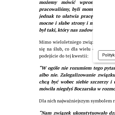
możemy mówić wprost. Oczywiś
pracowaliśmy, byli momentami sk
jednak to ułatwia pracę i szybci
mocne i słabe strony i możemy wsp
był taki, który nas zadowoli” – tł
Mimo wieloletniego związku i wspó
się na ślub, co dla wielu osób wcią
Polity
podejście do tej kwestii:
“W ogóle nie rozumiem tego pytani
albo nie. Zalegalizowanie związk
chcą być wobec siebie szczerzy i 
mówiła niegdyś Boczarska w rozmow
Dla nich najważniejszym symbolem rel
“Nam związek ukonstytuowało dzie