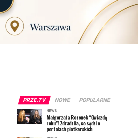
PRZE.TV
NOWE
POPULARNE
NEWS
Małgorzata Rozenek “Gwiazdą
roku”! Zdradziła, co sądzi o
portalach plotkarskich