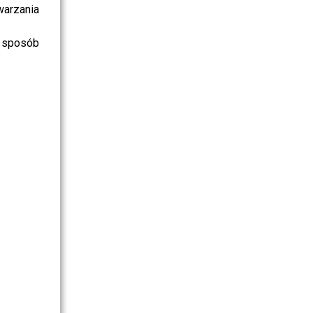
warzania
 sposób