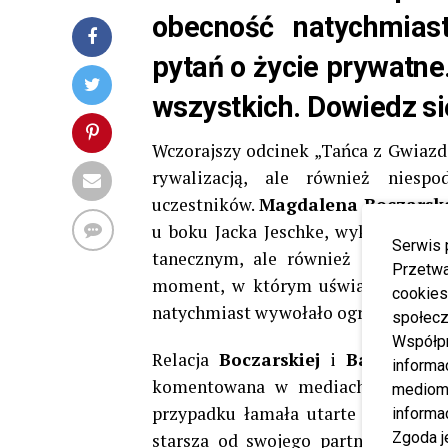
obecność natychmias
pytań o życie prywatne.
wszystkich. Dowiedz si
Wczorajszy odcinek „Tańca z Gwiazd
rywalizacją, ale również niesp
uczestników.
Magdalena Boczarsk
u boku Jacka Jeschke, wykonali tan
Serwis 
tanecznym, ale również ze względu
Przetwa
moment, w którym uświadomili sobi
cookies
natychmiast wywołało ogromne zaint
społecz
Współp
Relacja
Boczarskiej
i
Banasiuka
o
informa
komentowana w mediach. W dużej 
mediom 
przypadku łamała utarte schematy 
informa
Zgoda j
starsza od swojego partnera o sie