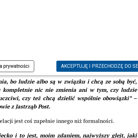
cie, czasami nasi współtowarzysze, z którymi
rępowani, że rozmawiamy ze sobą bez ogródek, ale
ej możemy dojść do celu, bo doskonale znamy swoje
ólnie siebie poprawić. Tak się kierować, żeby efekt
umaczył niegdyś Banasiuk w Onet Rano.
lnego dziecka,
Boczarska
i
Banasiuk
nie zdecydowali
ż pozostaje zaskakujące. Aktorka jasno tłumaczy swoje
ka prywatności
AKCEPTUJĘ I PRZECHODZĘ DO S
a, bo ludzie albo są w związku i chcą ze sobą być,
u kompletnie nic nie zmienia ani w tym, czy ludzie
uczciwi, czy też chcą dzielić wspólnie obowiązki” –
ie z Jastrząb Post.
acji jest coś zupełnie innego niż formalności.
cko i to jest, moim zdaniem, najwyższy glejt, jaki