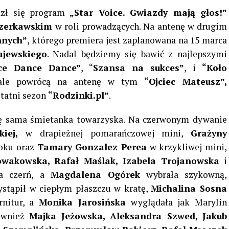
azł się program
„Star Voice. Gwiazdy mają głos!”
Czerkawskim
w roli prowadzących. Na antenę w drugim
nnych”
, którego premiera jest zaplanowana na 15 marca
ajewskiego
. Nadal będziemy się bawić z najlepszymi
ce Dance Dance”
, “
Szansa na sukces”
, i
“Koło
iale powrócą na antenę w tym
“Ojciec Mateusz”,
statni sezon
“Rodzinki.pl”
.
ię sama śmietanka towarzyska. Na czerwonym dywanie
iej,
w drapieżnej pomarańczowej mini,
Grażyny
roku oraz
Tamary Gonzalez Perea
w krzykliwej mini,
wakowska, Rafał Maślak, Izabela Trojanowska
i
a czerń, a
Magdalena Ogórek
wybrała szykowną,
stąpił w ciepłym płaszczu w kratę,
Michalina Sosna
rnitur, a
Monika Jarosińska
wyglądała jak Marylin
również
Majka Jeżowska, Aleksandra Szwed, Jakub