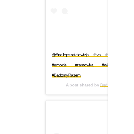
@#najlepszatelewizja #tvp #ramowkawios
#emocje #ramowka #wiosna #show 
#BadzmyRazem
A post shared by
Bądźmy Razem. 