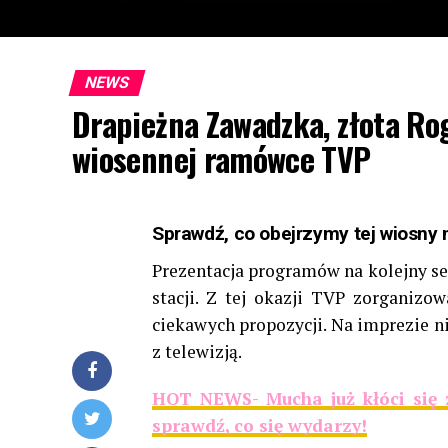
NEWS
Drapieżna Zawadzka, złota Ro
wiosennej ramówce TVP
Sprawdź, co obejrzymy tej wiosny 
Prezentacja programów na kolejny se
stacji. Z tej okazji TVP zorganizo
ciekawych propozycji. Na imprezie n
z telewizją.
HOT NEWS- Mucha już kłóci się
sprawdź, co się wydarzy!