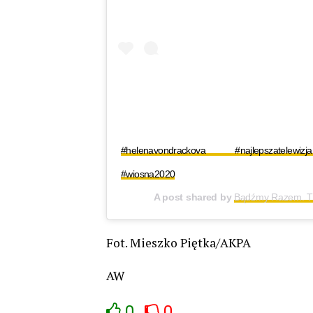
#helenavondrackova #najlepszatelew
#wiosna2020
A post shared by
Bądźmy Razem. 
Fot. Mieszko Piętka/AKPA
AW
0
0