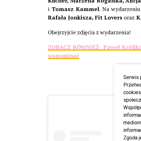
Kucner, Marzena Rogalska, Alicj
i
Tomasz Kammel
. Na wydarzeniu
Rafała Jonkisza, Fit Lovers
oraz
Ka
Obejrzyjcie zdjęcia z wydarzenia!
ZOBACZ RÓWNIEŻ- Paweł Królikowsk
wspominać
Serwis 
Przetwa
cookies
społecz
Współp
informa
mediom 
informa
Zgoda j