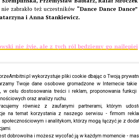
a Szemplińska, Przemysław Babiarz, Rafał Mroczek
 nie zabrakło też uczestników
“Dance Dance Dance”
tarzyna i Anna Stankiewicz.
i nie żyje, ale z tych ról będziemy go najlepiej
przeAmbitni.pl wykorzystuje pliki cookie dbając o Twoją prywatn
rzamy Twoje dane osobowe gromadzone w Internecie takie j
, w celu dostosowania treści i reklam, proponowania funkcj
nościowych oraz analizy ruchu.
racujemy również z zaufanymi partnerami, którym udost
cje na temat korzystania z naszego serwisu - firmom rekl
społecznościowym i analitykom, którzy mogą łączyć je z dod
cjami.
est dobrowolna i możesz wycofać ją w każdym momencie - ma