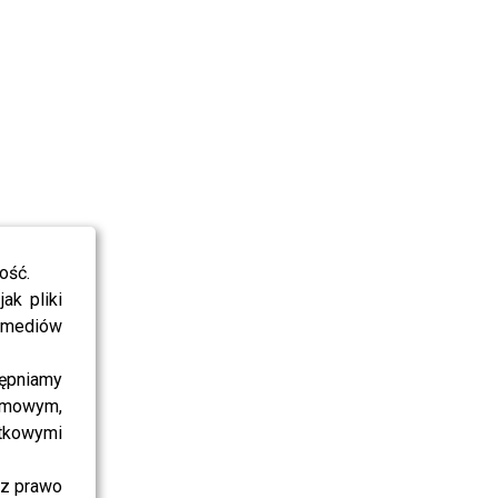
ość.
ak pliki
i mediów
ępniamy
amowym,
atkowymi
sz prawo