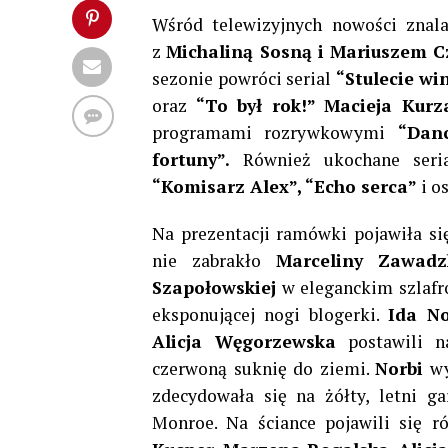
Wśród telewizyjnych nowości znal
z
Michaliną Sosną i Mariuszem 
sezonie powróci serial
“Stulecie wi
oraz
“To był rok!” Macieja Kurz
programami rozrywkowymi
“Dan
fortuny”.
Również ukochane ser
“Komisarz Alex”, “Echo serca”
i o
Na prezentacji ramówki pojawiła s
nie zabrakło
Marceliny Zawadzk
Szapołowskiej
w eleganckim szlaf
eksponującej nogi blogerki.
Ida No
Alicja Węgorzewska
postawili n
czerwoną suknię do ziemi.
Norbi
wy
zdecydowała się na żółty, letni ga
Monroe. Na ściance pojawili się 