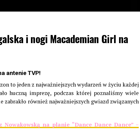
galska i nogi Macademian Girl na
na antenie TVP!
zon to jeden z najważniejszych wydarzeń w życiu każdej
wało huczną imprezę, podczas której poznaliśmy wiele
ie zabrakło również najważniejszych gwiazd związanych
 z Nowakowską na planie “Dance Dance Dance” –