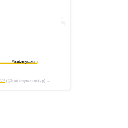
izja #badzmyrazem
TVP
(@badzmyrazem.tvp) on
Feb 27, 2020 at 11:12am PST