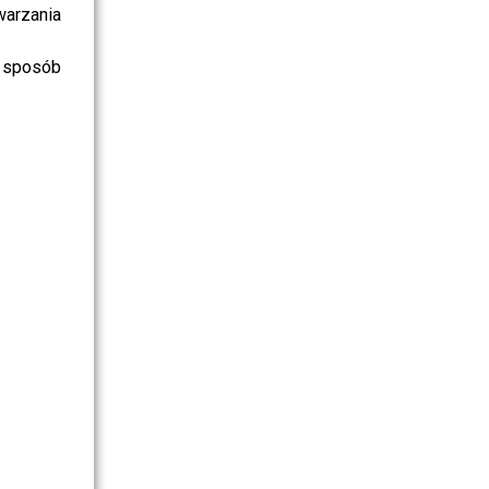
warzania
 sposób