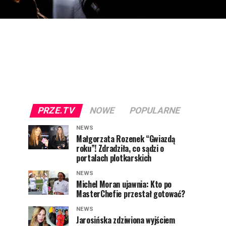
PRZE.TV
NOWE
POPULARNE
NEWS
Małgorzata Rozenek “Gwiazdą
roku”! Zdradziła, co sądzi o
portalach plotkarskich
NEWS
Michel Moran ujawnia: Kto po
MasterChefie przestał gotować?
NEWS
Jarosińska zdziwiona wyjściem