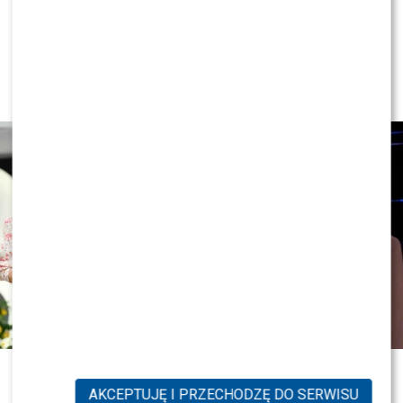
NEWS
Ewa Wachowicz TEŻ ODCHODZI z
„halo, tu Polsat”! WYGRYZŁA ją Ida
NOWAKOWSKA?!
0
0
AKCEPTUJĘ I PRZECHODZĘ DO SERWISU