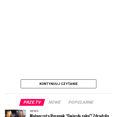
KONTYNUUJ CZYTANIE
PRZE.TV
NOWE
POPULARNE
NEWS
Małgorzata Rozenek “Gwiazdą roku”! Zdradziła,