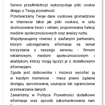
nad farmerami, pozwalając
Agnieszce
i
Łukaszowi
Serwis przeAmbitni.pl wykorzystuje pliki cookie
wybrać z koszyka po jednym produkcie. Choć kuszące
dbając o Twoją prywatność.
były słodycze, ostatecznie zdecydowali się na ryż i kawę,
Przetwarzamy Twoje dane osobowe gromadzone
co pokazało, że rozsądek czasem zwycięża nad
w Internecie takie jak pliki cookies, w celu
impulsywnością.
dostosowania treści i reklam, proponowania funkcji
mediów społecznościowych oraz analizy ruchu.
Końcówka wczorajszego dnia przyniosła nominacje do
Współpracujemy również z zaufanymi partnerami,
pojedynku.
Karolina
nominowała
Łukasza
, a ten z kolei
którym udostępniamy informacje na temat
wytypował swojego najlepszego przyjaciela
Andrzeja
,
korzystania z naszego serwisu - firmom
co zaskoczyło zarówno uczestników, jak i widzów. Starcie
reklamowym, mediom społecznościowym i
to już teraz zapowiada się na jedno z najbardziej
analitykom, którzy mogą łączyć je z dodatkowymi
emocjonujących w historii programu.
informacjami.
Zgoda jest dobrowolna i możesz wycofać ją
POLECAMY:
Agnieszka Kaczorowska zaskoczyła
w każdym momencie - masz prawo żądania
Rogacewicza w urodziny. Romantycznie?
dostępu, sprostowania, usunięcia lub ograniczenia
przetwarzania danych.
Co wydarzy się w dzisiejszym,
Zawarliśmy w Polityce Prywatności dodatkowe
30 odcinku?
informacje oraz sposób zakomunikowania nam