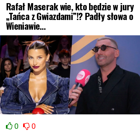
Rafał Maserak wie, kto będzie w jury
„Tańca z Gwiazdami”!? Padły słowa o
Wieniawie…
0
0