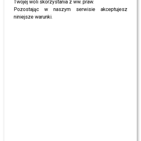
Twojej woli skorzystania z ww. praw.
W dzisiejszym odcinku emocje sięgną zenitu. Na
Pozostając w naszym serwisie akceptujesz
pierwszy plan wyjdzie
Ewa
, odpowiedzialna za opiekę
niniejsze warunki.
nad zwierzętami, której zaangażowanie zostanie ostro
podważone. Konflikt z
Karoliną
, Farmerką Tygodnia,
rozpocznie się niemal natychmiast, a frustracja
Karoliny
nie będzie już ukrywana.
“Ewka, masz jedne zwierzęta i one nie są ogarnięte,
kurde no” – powie wyraźnie zdenerwowana.
Ewa
będzie się tłumaczyć, że zrobi wszystko „do końca”,
ale
Karolina
nie odpuści i przypomni o codziennym
obrządku, który trzeba wykonywać rano i wieczorem.
“Ja jestem Farmerem tygodnia i ja za to
odpowiadam, a Ty zostawiasz bałagan i idziesz dalej,
a świnie mają brudno” – wybuchnie Karolina.
Równolegle będzie trwać strategiczna gra między