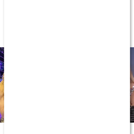
NEWS
Ida Nowakowska PODBIJA POLSAT!
Wygryzła już Wachowicz i Cichopek
w „halo, tu Polsat”?