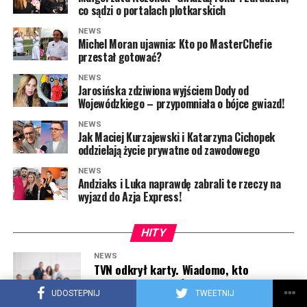
co sądzi o portalach plotkarskich
NEWS
Michel Moran ujawnia: Kto po MasterChefie
przestał gotować?
NEWS
Jarosińska zdziwiona wyjściem Dody od
Wojewódzkiego – przypomniała o bójce gwiazd!
NEWS
Jak Maciej Kurzajewski i Katarzyna Cichopek
oddzielają życie prywatne od zawodowego
NEWS
Andziaks i Luka naprawdę zabrali te rzeczy na
wyjazd do Azja Express!
HITY
NEWS
TVN odkrył karty. Wiadomo, kto
poprowadzi „Dzień dobry TVN”
UDOSTEPNIJ
TWEETNIJ