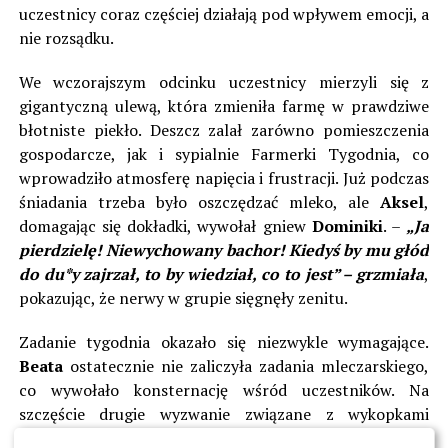
uczestnicy coraz częściej działają pod wpływem emocji, a
nie rozsądku.
We wczorajszym odcinku uczestnicy mierzyli się z
gigantyczną ulewą, która zmieniła farmę w prawdziwe
błotniste piekło. Deszcz zalał zarówno pomieszczenia
gospodarcze, jak i sypialnie Farmerki Tygodnia, co
wprowadziło atmosferę napięcia i frustracji. Już podczas
śniadania trzeba było oszczędzać mleko, ale
Aksel
,
domagając się dokładki, wywołał gniew
Dominiki
. –
„Ja
pierdzielę! Niewychowany bachor! Kiedyś by mu głód
do du*y zajrzał, to by wiedział, co to jest” – grzmiała
,
pokazując, że nerwy w grupie sięgnęły zenitu.
Zadanie tygodnia okazało się niezwykle wymagające.
Beata
ostatecznie nie zaliczyła zadania mleczarskiego,
co wywołało konsternację wśród uczestników. Na
szczęście drugie wyzwanie związane z wykopkami
przyniosło pewne sukcesy.
Szymon
i
Beata
ulitowali się