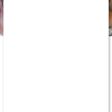
Historia Joanny Opozdy i Antka
Królikowskiego od lat budzi
ogromne emocje. Gdy wydawało się,
że po rozwodzie obie strony zamkną
ten rozdział, aktor po raz pierwszy
tak otwarcie odniósł się do wyroku
sądu. Nie ukrywa, że nie zamierza się