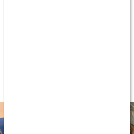
Pola Wiśniewska nie wytrzymała. Padły
gorzkie słowa o Michale
1 KOMENTARZ
NEWS
Antoni Królikowski nie odpuszcza?
Zapowiada walkę po wyroku sądu