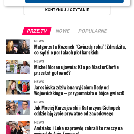
KONTYNUUJ CZYTANIE
PRZE.TV
NOWE
POPULARNE
NEWS
Małgorzata Rozenek “Gwiazdą roku”! Zdradziła,
co sądzi o portalach plotkarskich
NEWS
Michel Moran ujawnia: Kto po MasterChefie
przestał gotować?
Joanna Opozda (fot. Paweł Wrzecion/AKPA)
NEWS
Jarosińska zdziwiona wyjściem Dody od
Wojewódzkiego – przypomniała o bójce gwiazd!
NEWS
Jak Maciej Kurzajewski i Katarzyna Cichopek
oddzielają życie prywatne od zawodowego
NEWS
Andziaks i Luka naprawdę zabrali te rzeczy na
wyjazd do Azja Express!