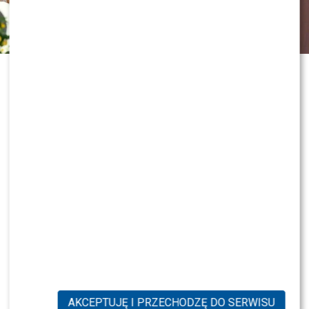
ZOBACZ RÓWNIEŻ:
Program Marcina Prokopa
PRZENOSI SIĘ do Polsatu. Wielki transfer?
0
0
AKCEPTUJĘ I PRZECHODZĘ DO SERWISU