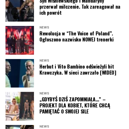
Syn Wiśniewskiego i Mandaryny
Joanna Opozda (fot. Paweł Wrzecion/AKPA)
przerwał milczenie. Tak zareagował na
ich powrót
NEWS
Rewolucja w “The Voice of Poland”.
Ogłoszono nazwisko NOWEJ trenerki
NEWS
Herbut i Vito Bambino odświeżyli hit
Krawczyka. W sieci zawrzało [WIDEO]
NEWS
„GDYBYŚ DZIŚ ZAPOMNIAŁA…” –
PROJEKT DLA KOBIET, KTÓRE CHCĄ
PAMIĘTAĆ O SWOJEJ SILE
NEWS