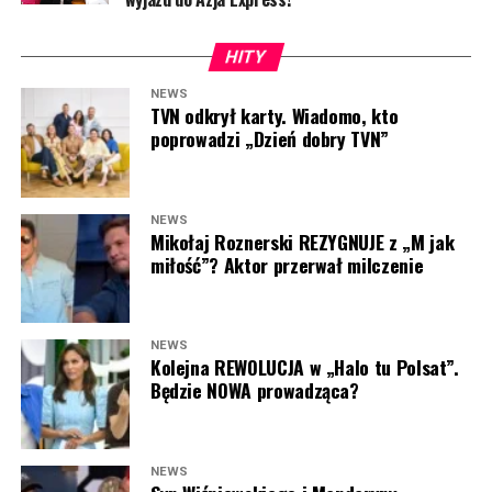
HITY
NEWS
TVN odkrył karty. Wiadomo, kto
poprowadzi „Dzień dobry TVN”
NEWS
Mikołaj Roznerski REZYGNUJE z „M jak
miłość”? Aktor przerwał milczenie
NEWS
Kolejna REWOLUCJA w „Halo tu Polsat”.
Będzie NOWA prowadząca?
NEWS