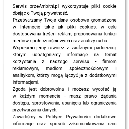
granie Bożenki. Bo chce otaczać się tylko dobrą
Serwis przeAmbitni.pl wykorzystuje pliki cookie
aurą. Ma nadzieję, że jak zdecyduje się wrócić, to
dbając o Twoją prywatność.
upłynie tyle czasu, że Bożenka nie będzie już płakać
Przetwarzamy Twoje dane osobowe gromadzone
i wtedy znowu praca na planie będzie dla niej
w Internecie takie jak pliki cookies, w celu
komfortowa” – dodał informator “Super Expressu”.
dostosowania treści i reklam, proponowania funkcji
mediów społecznościowych oraz analizy ruchu.
Zmiany dotknęły także
Marcina Rogacewicza
. Aktor
Współpracujemy również z zaufanymi partnerami,
musiał pożegnać się z rolą w
„Komisarzu Alexie”
, co
którym udostępniamy informacje na temat
dla wielu widzów było sporym zaskoczeniem. Wszystko
korzystania z naszego serwisu - firmom
przez zobowiązania związane ze spektaklem „Siedem”,
reklamowym, mediom społecznościowym i
który obecnie jest dla niego priorytetem.
analitykom, którzy mogą łączyć je z dodatkowymi
informacjami.
“W odcinku, który widzowie zobaczą 18 kwietnia, u
Zgoda jest dobrowolna i możesz wycofać ją
boku Alexa pojawi się nowy opiekun. Produkcja
w każdym momencie - masz prawo żądania
zdecydowała się na taką zmianę ze względu na inne
dostępu, sprostowania, usunięcia lub ograniczenia
zobowiązania Marcina Rogacewicza, a konkretnie
przetwarzania danych.
jego spektakl “Siedem”. Rozstanie odbyło się w
Zawarliśmy w Polityce Prywatności dodatkowe
przyjaznej atmosferze – Paweł Kozera, którego grał,
informacje oraz sposób zakomunikowania nam
nie umrze, tylko wyjedzie z Warszawy. Czy kiedyś