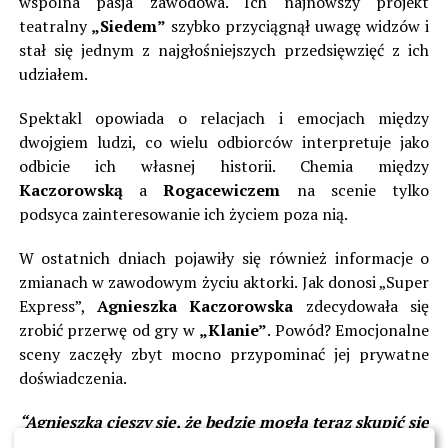
wspólna pasja zawodowa. Ich najnowszy projekt
teatralny
„Siedem”
szybko przyciągnął uwagę widzów i
stał się jednym z najgłośniejszych przedsięwzięć z ich
udziałem.
Spektakl opowiada o relacjach i emocjach między
dwojgiem ludzi, co wielu odbiorców interpretuje jako
odbicie ich własnej historii. Chemia między
Kaczorowską
a
Rogacewiczem
na scenie tylko
podsyca zainteresowanie ich życiem poza nią.
W ostatnich dniach pojawiły się również informacje o
zmianach w zawodowym życiu aktorki. Jak donosi „Super
Express”,
Agnieszka Kaczorowska
zdecydowała się
zrobić przerwę od gry w
„Klanie”
. Powód? Emocjonalne
sceny zaczęły zbyt mocno przypominać jej prywatne
doświadczenia.
“Agnieszka cieszy się, że będzie mogła teraz skupić się
na spektaklu z Marcinem i nie spalać energii na