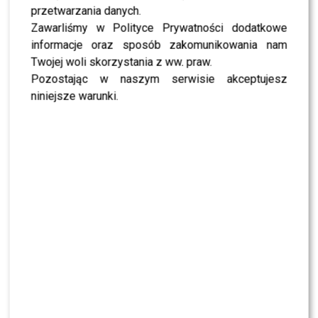
HOT NEWS: Gwiazdy z pazurem na pokazie marki
przetwarzania danych.
Thecadess – nie tylko z Ameryka Express!
Zawarliśmy w Polityce Prywatności dodatkowe
informacje oraz sposób zakomunikowania nam
[ngg_images source=”galleries” container_ids=”1863″
Twojej woli skorzystania z ww. praw.
display_type=”photocrati-
Pozostając w naszym serwisie akceptujesz
nextgen_basic_imagebrowser” ajax_pagination=”0″
niniejsze warunki.
ngg_triggers_display=”never” order_by=”sortorder”
order_direction=”ASC” returns=”included”
maximum_entity_count=”500″]
0
0
PODOBNE ARTYKUŁY:
DOROTA MICHAŁOWSKA
DOROTA NARUSZEWICZ
ELIZA GWIAZDA
EVENT
GWIAZDA
KARINA KUNKIEWICZ
KUNKIEWICZ
MICHAŁOWSKA
NARUSZEWICZ
POKAZ MODY
THCADESS
Kolejny raz Lara Gessler kusi na ściance
Kobieca Barbara Kurdej – Szatan przyszła na sam