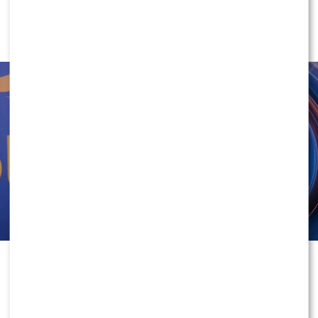
“Twoja Twarz Brzmi Znajomo”.
Mocno się wzbogacił?
1
0