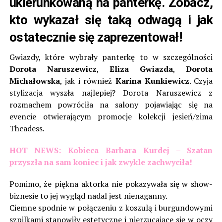
ukierunkowaną na panterkę. Zobacz,
kto wykazał się taką odwagą i jak
ostatecznie się zaprezentował!
Gwiazdy, które wybrały panterkę to w szczególności
Dorota Naruszewicz
,
Eliza Gwiazda
,
Dorota
Michałowska
, jak i również
Karina Kunkiewicz
. Czyja
stylizacja wyszła najlepiej? Dorota Naruszewicz z
rozmachem powróciła na salony pojawiając się na
evencie otwierającym promocje kolekcji jesień/zima
Thcadess.
HOT NEWS: Kobieca Barbara Kurdej – Szatan
przyszła na sam koniec i jak zwykle zachwyciła!
Pomimo, że piękna aktorka nie pokazywała się w show-
biznesie to jej wygląd nadal jest nienaganny.
Ciemne spodnie w połączeniu z koszulą i burgundowymi
szpilkami stanowiły estetyczne i nierzucające się w oczy