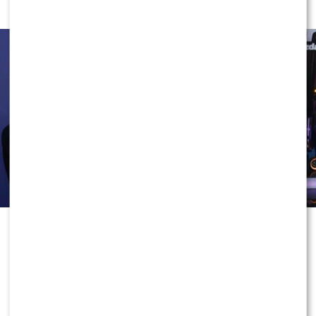
NASTĘPCĄ BAGIEGO?
Jednym z największych hitów letniej ramówki okazały się
„Kolonie letnie Dzień dobry TVN”
. W ramach
projektu znane osoby wracają do swoich rodzinnych
miejscowości, odwiedzają miejsca związane z
dzieciństwem i dzielą się wspomnieniami. Zwieńczeniem
każdego turnusu jest występ gwiazdy w roli
współprowadzącego porannego programu.
Jako pierwsza do rodzinnych stron zabrała widzów
Tatiana Okupnik
, która po zakończeniu swojego
reportażu poprowadziła jedno z wydań programu u
boku
Ewy Drzyzgi
i
Krzysztofa Skórzyńskiego
. Jej
debiut został bardzo dobrze oceniony przez
internautów.
0
0
Później w projekcie pojawili się między innymi
Norbi
,
Michał Pazdan
,
Ralph Kaminski
oraz
Barbara
Kurdej-Szatan
. Szczególnie duet
Ralpha Kaminskiego
z
Dorotą Wellman
zebrał mnóstwo pozytywnych