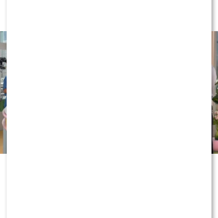
dobry TVN”. Nie wszyscy byli
zachwyceni
Wakacyjne eksperymenty w „Dzień
dobry TVN” nie zwalniają tempa. Tym
razem w roli współprowadzącej