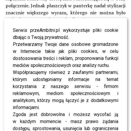
połączenie. Jednak płaszczyk w panterkę nadał stylizacji
znacznie większego wyrazu, którego nie można było
ominąć.
Naruszewicz
pojawiła się na czerwonym
dywanie i dumnie pozowała do zdjęć fotoreporterów.
Serwis przeAmbitni.pl wykorzystuje pliki cookie
dbając o Twoją prywatność.
HOT NEWS: Kwiatkowski wymijająco o polityce –
Przetwarzamy Twoje dane osobowe gromadzone
kabarety boją się Dobrej Zmiany?
w Internecie takie jak pliki cookies, w celu
dostosowania treści i reklam, proponowania funkcji
Z kolei Eliza Gwiazda poszła na całość! Zarówno jej
mediów społecznościowych oraz analizy ruchu.
krótki kombinezon, jak i torba były utrzymane w
Współpracujemy również z zaufanymi partnerami,
kolorach panterki. Naszym zdaniem jednak gwiazda
którym udostępniamy informacje na temat
bardzo dobrze się prezentowała. Dorota Michałowska
korzystania z naszego serwisu - firmom
postawiła na ciemny dół i górę w panterkę. Look Kariny
reklamowym, mediom społecznościowym i
Kunkiewicz również zaciekawił miłośników mody.
analitykom, którzy mogą łączyć je z dodatkowymi
Zdecydowała się na ciemną koszulkę w połączeniu z
informacjami.
beżowymi spodniami. Jednak to właśnie panterkowa
Zgoda jest dobrowolna i możesz wycofać ją
marynarka nadała jej charakteru. Kto przypadł Wam
w każdym momencie - masz prawo żądania
szczególnie do gustu?
dostępu, sprostowania, usunięcia lub ograniczenia