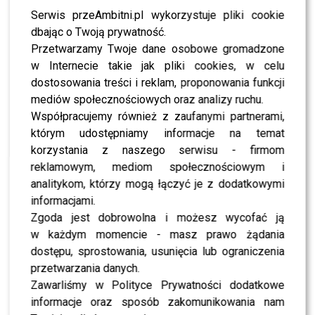
urządzenia – przestają być
Serwis przeAmbitni.pl wykorzystuje pliki cookie
one dostępne tylko dla
dbając o Twoją prywatność.
Przetwarzamy Twoje dane osobowe gromadzone
wybranych, bo już za chwilę
w Internecie takie jak pliki cookies, w celu
pojawią się w wielu
dostosowania treści i reklam, proponowania funkcji
perfumeriach” – opowiadał
mediów społecznościowych oraz analizy ruchu.
Współpracujemy również z zaufanymi partnerami,
Anna Chomik, regionalna
którym udostępniamy informacje na temat
ekspertka pielęgnacyjna.
korzystania z naszego serwisu - firmom
reklamowym, mediom społecznościowym i
analitykom, którzy mogą łączyć je z dodatkowymi
POLECAMY:
Sylwia Grzeszczak i Doda – wielkie
informacjami.
nieobecne Eurowizji 2025? Daria Marx poruszona
Zgoda jest dobrowolna i możesz wycofać ją
składem finalistów preselekcji
w każdym momencie - masz prawo żądania
dostępu, sprostowania, usunięcia lub ograniczenia
Oficjalną część wydarzenia poprowadziła znana
przetwarzania danych.
dziennikarka z anteny
TVN
–
Anna Dec
, która
Zawarliśmy w Polityce Prywatności dodatkowe
przywitała gości i otworzyła serię paneli dyskusyjnych.
informacje oraz sposób zakomunikowania nam
W jednym z nich
Tomasz Kozak
zwracał uwagę na to,