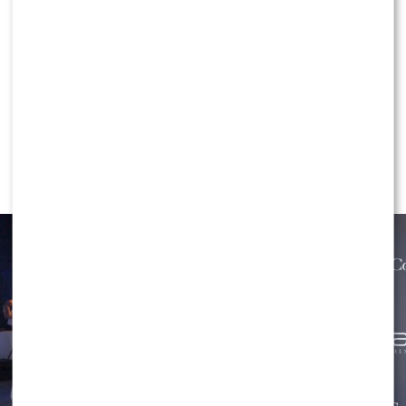
LIFESTYLE
Maciej Kurzajewski zachwycony
arabskimi perfumami z
Dubaju: „Jeden z lepszych
pomysłów” – nowa Lattafa Khamrah
Waha już w Polsce