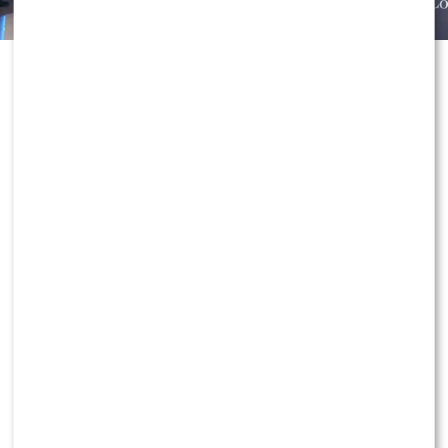
Arabska marka
Lattafa
wzbogaciła
jedną ze swoich najbardziej
rozpoznawalnych kolekcji o nową
kompozycję.
Khamrah Waha
to
flanker oparty na kontrastach – i
właśnie to sprawia, że trudno
przejść obok niego obojętnie.
Podczas premiery perfum
zapytaliśmy o zdanie prezentera
KONTYNUUJ CZYTANIE