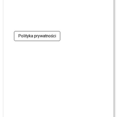
Tłumy celebrytów na widowni „Tańca z
Gwiazdami”. Kto przyciągnął spojrzenia?
Polityka prywatności
Wieczór pełen gwiazd w studiu „Tańca z
Gwiazdami”. Kto pojawił się na widowni?
Beata Kozidrak dyktuje warunki przed
sylwestrem w Polsacie. Te wymagania
wzbudziły emocje
KLIKNIJ, ABY SKOMENTOWAĆ