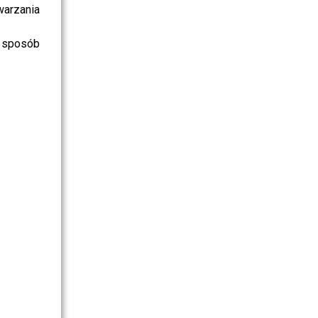
warzania
 sposób