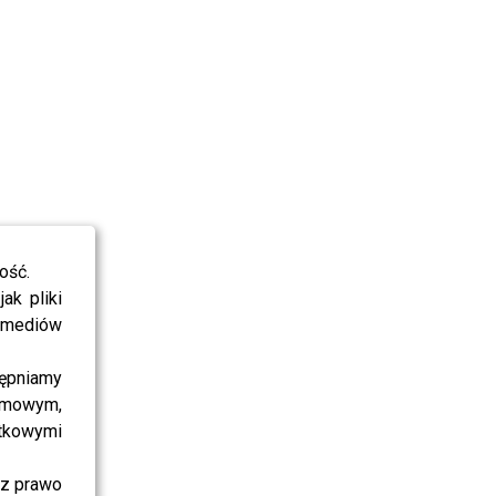
ość.
ak pliki
i mediów
ępniamy
amowym,
atkowymi
sz prawo