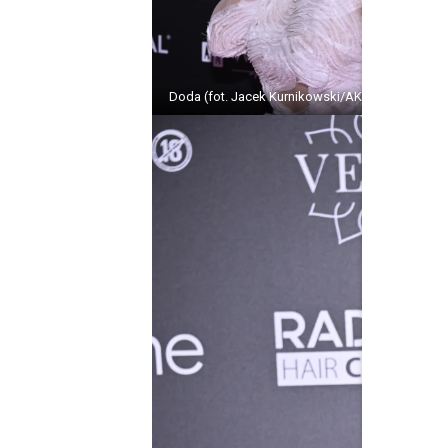
Doda (fot. Jacek Kurnikowski/AKPA)
Doda 