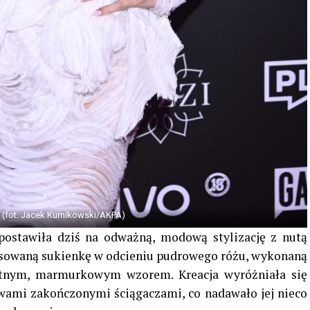
(fot. Jacek Kurnikowski/AKPA)
 postawiła dziś na odważną, modową stylizację z nutą
pasowaną sukienkę w odcieniu pudrowego różu, wykonaną
katnym, marmurkowym wzorem. Kreacja wyróżniała się
ami zakończonymi ściągaczami, co nadawało jej nieco