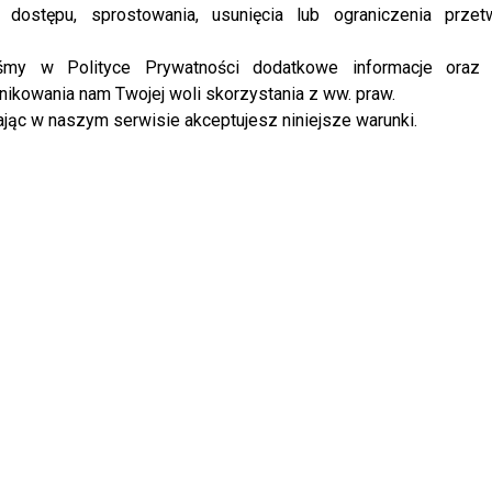
na czerwonym dywanie?
 dostępu, sprostowania, usunięcia lub ograniczenia przet
 pełną faktury kreację w odcieniach bieli z delikatnym
iśmy w Polityce Prywatności dodatkowe informacje oraz
roczystymi wstawkami i misternie ułożonymi falami
ikowania nam Twojej woli skorzystania z ww. praw.
miarowej rzeźby. Długi tren dodaje całości teatralnego
jąc w naszym serwisie akceptujesz niniejsze warunki.
reśla sylwetkę artystki, łącząc nowoczesną estetykę z