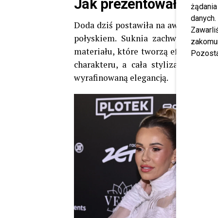
Jak prezentowały się 
żądania
danych.
Doda dziś postawiła na awangardową,
Zawarl
połyskiem. Suknia zachwyca przez
zakomun
materiału, które tworzą efekt trójwy
Pozosta
charakteru, a cała stylizacja podk
wyrafinowaną elegancją.