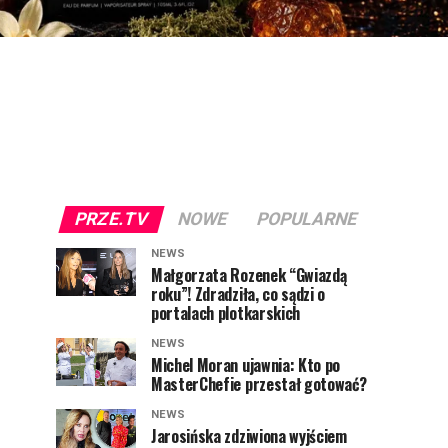
PRZE.TV
NOWE
POPULARNE
NEWS
Małgorzata Rozenek “Gwiazdą
roku”! Zdradziła, co sądzi o
portalach plotkarskich
NEWS
Michel Moran ujawnia: Kto po
MasterChefie przestał gotować?
NEWS
Jarosińska zdziwiona wyjściem