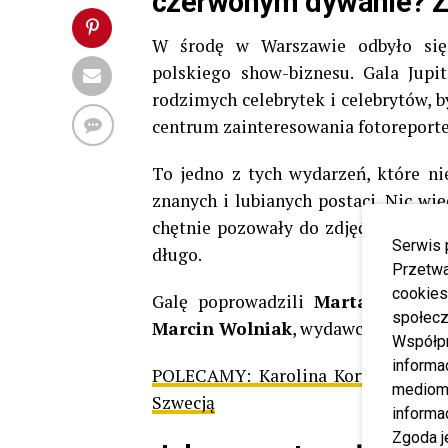
czerwonym dywanie? Zo
W środę w Warszawie odbyło się 
polskiego show-biznesu. Gala Jupi
rodzimych celebrytek i celebrytów, 
centrum zainteresowania fotoreport
To jedno z tych wydarzeń, które n
znanych i lubianych postaci. Nic wi
chętnie pozowały do zdjęć, dbając o 
Serwis 
długo.
Przetwa
cookies
Galę poprowadzili
Marta Surnik
,
społecz
Marcin Wolniak
, wydawca serwisu P
Współp
informa
POLECAMY:
Karolina Korwin-Piotr
mediom 
Szwecją
informa
Zgoda j