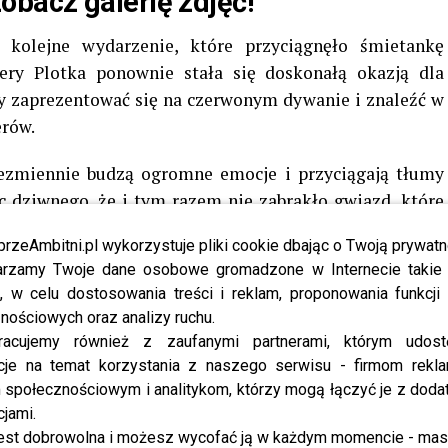
bacz galerię zdjęć!
kolejne wydarzenie, które przyciągnęło śmietankę
tery Plotka ponownie stała się doskonałą okazją dla
by zaprezentować się na czerwonym dywanie i znaleźć w
erów.
iezmiennie budzą ogromne emocje i przyciągają tłumy
ęc dziwnego, że i tym razem nie zabrakło gwiazd, które
to, by ich stylizacje i obecność zostały zapamiętane na
przeAmbitni.pl wykorzystuje pliki cookie dbając o Twoją prywatn
rzamy Twoje dane osobowe gromadzone w Internecie takie j
, w celu dostosowania treści i reklam, proponowania funkcj
 gospodyni programu
„Pytanie na śniadanie”
oraz
nościowych oraz analizy ruchu.
lotek.pl.
racujemy również z zaufanymi partnerami, którym udost
cje na temat korzystania z naszego serwisu - firmom rekl
owska komentuje porażkę Lewandowskiego i Polski ze
społecznościowym i analitykom, którzy mogą łączyć je z dod
cjami.
est dobrowolna i możesz wycofać ją w każdym momencie - ma