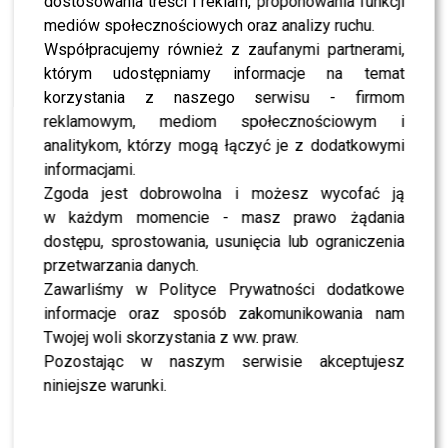
dostosowania treści i reklam, proponowania funkcji
NEWS
Maciej Pela nie miał wyjścia? Podjął radykalny
mediów społecznościowych oraz analizy ruchu.
krok
Współpracujemy również z zaufanymi partnerami,
którym udostępniamy informacje na temat
korzystania z naszego serwisu - firmom
SHOWBIZ
Maciej Pela nie gryzł się w język. Tak
reklamowym, mediom społecznościowym i
odpowiedział internaucie
analitykom, którzy mogą łączyć je z dodatkowymi
informacjami.
Zgoda jest dobrowolna i możesz wycofać ją
NEWS
Maciej Pela ujawnia plany na Wielkanoc. Co z
w każdym momencie - masz prawo żądania
dziećmi?
dostępu, sprostowania, usunięcia lub ograniczenia
przetwarzania danych.
Zawarliśmy w Polityce Prywatności dodatkowe
SHOWBIZ
Maciej Pela komentuje „ciążę” Agnieszki
informacje oraz sposób zakomunikowania nam
Kaczorowskiej. Powiedział to wprost
Twojej woli skorzystania z ww. praw.
Pozostając w naszym serwisie akceptujesz
MODA
niniejsze warunki.
Jupitery Roku: zaskakująca Doda, kolorowy Pela,
zadziwiający Rutkowscy [FOTO]