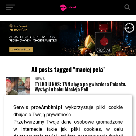
All posts tagged "maciej pela"
NEWS
TYLKO U NAS: TVN sięga po gwiazdora Polsatu.
Wystąpi u boku Macieja Peli
Serwis przeAmbitni.pl wykorzystuje pliki cookie
NEWS
Maciej Pela w „Love is Blind”? Jego słowa
dbając o Twoją prywatność.
wywołały lawinę komentarzy
Przetwarzamy Twoje dane osobowe gromadzone
w Internecie takie jak pliki cookies, w celu