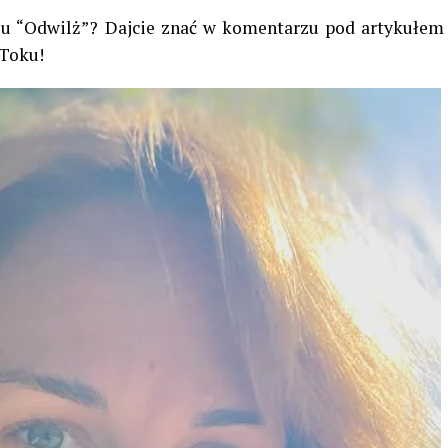
lu “Odwilż”? Dajcie znać w komentarzu pod artykułem
kToku!