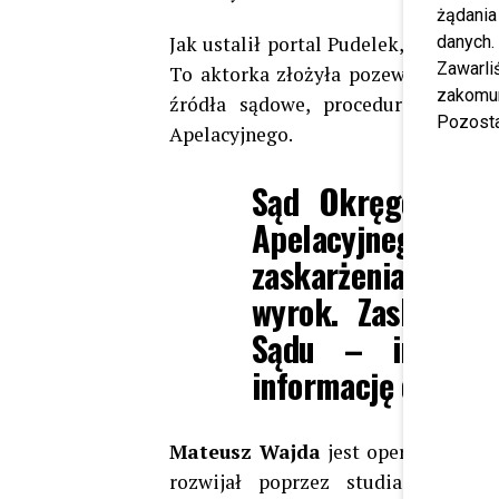
żądania
Jak ustalił portal Pudelek,
Katarzyn
danych.
Zawarl
To aktorka złożyła pozew, a kolejna
zakomun
źródła sądowe, procedura jest w
Pozosta
Apelacyjnego.
Sąd Okręgowy oc
Apelacyjnego, gd
zaskarżenia decyz
wyrok. Zaskarżen
Sądu – informuj
informację od Sąd
Mateusz Wajda
jest operatorem fi
rozwijał poprzez studia na Aka