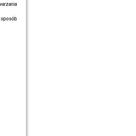
warzania
 sposób