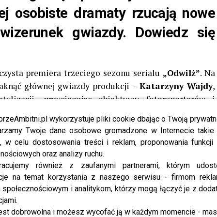
ej osobiste dramaty rzucają nowe
wizerunek gwiazdy. Dowiedz się
czysta premiera trzeciego sezonu serialu
„Odwilż”
. Na
aknąć głównej gwiazdy produkcji –
Katarzyny Wajdy
,
ylizacji, przyciągając obiektywy fotoreporterów i
. Choć aktorka zyskuje coraz większą popularność w
przeAmbitni.pl wykorzystuje pliki cookie dbając o Twoją prywatn
osobą stroniącą od medialnego zgiełku, stawiając na
rzamy Twoje dane osobowe gromadzone w Internecie takie j
, w celu dostosowania treści i reklam, proponowania funkcj
nościowych oraz analizy ruchu.
t mamą trzech synów –
Tobiasza, Tadeusza i
racujemy również z zaufanymi partnerami, którym udost
Mateuszem Wajdą
, wnukiem legendarnego reżysera
cje na temat korzystania z naszego serwisu - firmom rekl
rzeja Wajdy. Para pobrała się w 2009 roku, a ich życie
społecznościowym i analitykom, którzy mogą łączyć je z dod
abilne, choć teraz media informują o wielkich zmianach
cjami.
est dobrowolna i możesz wycofać ją w każdym momencie - ma