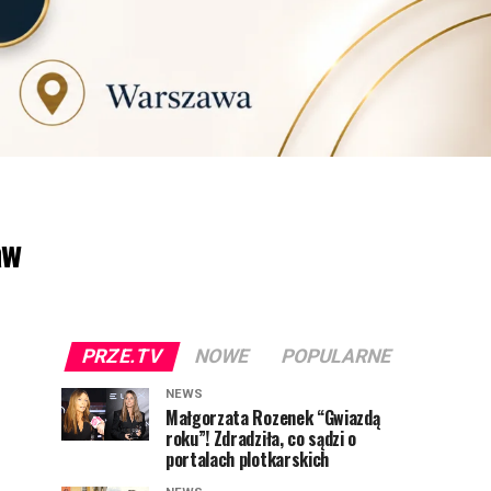
aw
PRZE.TV
NOWE
POPULARNE
NEWS
Małgorzata Rozenek “Gwiazdą
roku”! Zdradziła, co sądzi o
portalach plotkarskich