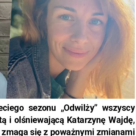
eciego sezonu „Odwilży” wszyscy
tą i olśniewającą Katarzynę Wajdę,
ka zmaga się z poważnymi zmianami