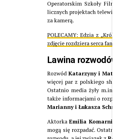
Operatorskim Szkoły Filmowej w Ło
licznych projektach telewizyjnych i 
za kamerą.
POLECAMY:
Edzia z „Królowych życ
zdjęcie rozdziera serca fanów
Lawina rozwodów w po
Rozwód
Katarzyny i Mateusza W
więcej par z polskiego show-biznesu
Ostatnio media żyły m.in. rozstan
także informacjami o rozpadzie ma
Marianny i Łukasza Schreiberów
.
Aktorka
Emilia Komarnicka
równi
mogą się rozpadać. Ostatnio media d
rozwodu, a jej związek z
Redbadem 