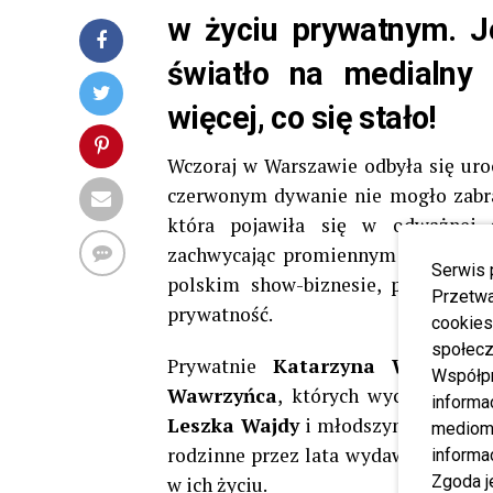
w życiu prywatnym. J
światło na medialny 
więcej, co się stało!
Wczoraj w Warszawie odbyła się uro
czerwonym dywanie nie mogło zabr
która pojawiła się w odważnej st
zachwycając promiennym uśmiechem
Serwis 
polskim show-biznesie, pozostaje 
Przetwa
prywatność.
cookies
społecz
Prywatnie
Katarzyna Wajda
jes
Współp
Wawrzyńca
, których wychowuje z
informa
Leszka Wajdy
i młodszym bratem And
mediom 
rodzinne przez lata wydawało się st
informa
Zgoda j
w ich życiu.