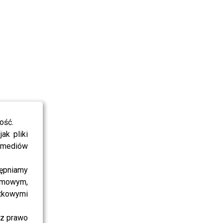
ość.
ak pliki
i mediów
ępniamy
amowym,
atkowymi
sz prawo