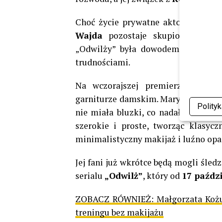
Choć życie prywatne aktorów częst
Wajda
pozostaje skupiona na kari
„Odwilży” była dowodem, że aktor
trudnościami.
Na wczorajszej premierze
Katar
garniturze damskim. Marynarka była
Polity
nie miała bluzki, co nadało styliza
szerokie i proste, tworząc klasyc
minimalistyczny makijaż i luźno opad
Jej fani już wkrótce będą mogli śled
serialu
„Odwilż”
, który od
17 paźdz
ZOBACZ RÓWNIEŻ:
Małgorzata Koż
treningu bez makijażu