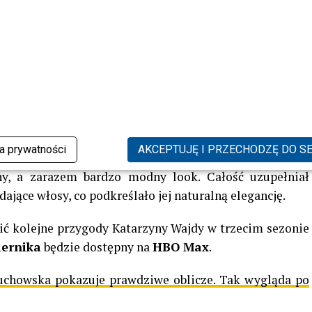
o odbija się na ich wizerunku publicznym,
Katarzyna
erze. Jej obecność na premierze trzeciego sezonu
ka potrafi łączyć obowiązki zawodowe z prywatnymi
zyna Wajda
pojawiła się w eleganckim, ciemnym
 dopasowana, z głębokim dekoltem, a spod niej aktorka
ka prywatności
AKCEPTUJĘ I PRZECHODZĘ DO S
cji odważnego i nowoczesnego charakteru. Spodnie były
zny, a zarazem bardzo modny look. Całość uzupełniał
ające włosy, co podkreślało jej naturalną elegancję.
zić kolejne przygody Katarzyny Wajdy w trzecim sezonie
iernika
będzie dostępny na
HBO Max
.
uchowska pokazuje prawdziwe oblicze. Tak wygląda po