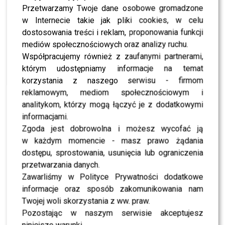
sobie, że nigdy nie będzie delikatną blondynką,
Przetwarzamy Twoje dane osobowe gromadzone
postanowiła zostać wyjątkowym rudzielcem.
w Internecie takie jak pliki cookies, w celu
dostosowania treści i reklam, proponowania funkcji
Swoje włosy i piegi pielęgnują również aktorki:
mediów społecznościowych oraz analizy ruchu.
Magdalena Walach, Olga Sarzyńska, Beata Kawka,
Współpracujemy również z zaufanymi partnerami,
Dominika Kluźniak,
która ma na swoim koncie
którym udostępniamy informacje na temat
teatralną rolę
Pippi Langstrump,
oraz dietetyczk
a
korzystania z naszego serwisu - firmom
Katarzyna Błażejewska-Stuhr.
Dumne rude włosy
reklamowym, mediom społecznościowym i
noszą również
Karolina Gruszka, Ada Fijał
oraz
Agata
analitykom, którzy mogą łączyć je z dodatkowymi
Załęcka.
Ze swoich płomiennych włosów znak
informacjami.
rozpoznawczy uczyniła
Ruda
, czyli
Joanna Lazer
,
Zgoda jest dobrowolna i możesz wycofać ją
współzałożycielka zespołu
Red Lips.
Warto wspomnieć
w każdym momencie - masz prawo żądania
również o tych gwiazdach, które zaliczyły w swoim życiu
dostępu, sprostowania, usunięcia lub ograniczenia
dłuższy epizod w roli rudzielca, np.
Urszula Dudziak,
przetwarzania danych.
Danuta Błażejczyk,
czy
Izabela Zwierzyńska.
Zawarliśmy w Polityce Prywatności dodatkowe
Obejrzyjcie naszą galerię przepięknych rudzielców!
informacje oraz sposób zakomunikowania nam
Twojej woli skorzystania z ww. praw.
ZOBACZ RÓWNIEŻ- Laura Samojłowicz i Monika
Pozostając w naszym serwisie akceptujesz
Miller dołączają do ekipy “Gliniarzy” – dziewczyny
niniejsze warunki.