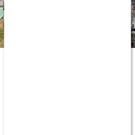
„Dzień dobry TVN” nie zwalnia tempa
i już przygotowuje kolejne nowości
przed jesienną ramówką. Wszystko
wskazuje na to, że do redakcji
dołączy znana twarz, która ma
wnieść do programu zupełnie nową