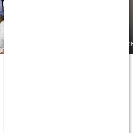
Czy OLEK Sikora czuje się BEZPIECZNIE w “Halo tu
Polsat”!? Cichopek i Kurzajewski już nie PRACUJĄ!
ZOBACZ RÓWNIEŻ:
Skolim nie wytrzymał. Tak
skomentował ostrą krytykę Dody
0
0