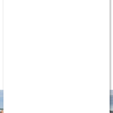
KONTYNUUJ CZYTANIE
NEWS
Wielki transfer do „Dzień dobry
TVN”. Do programu dołącza znana
gwiazda