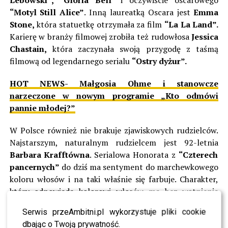
Lebowski”, “Gloria Bell
” i oczywiście oscarowego
“Motyl Still Alice”
. Inną laureatką Oscara jest
Emma
Stone,
która statuetkę otrzymała za film
“La La Land”.
Karierę w branży filmowej zrobiła też rudowłosa
Jessica
Chastain,
która zaczynała swoją przygodę z taśmą
filmową od legendarnego serialu
“Ostry dyżur”.
HOT NEWS- Małgosia Ohme i stanowcze
narzeczone w nowym programie „Kto odmówi
pannie młodej?”
W Polsce również nie brakuje zjawiskowych rudzielców.
Najstarszym, naturalnym rudzielcem jest 92-letnia
Barbara Krafftówna
. Serialowa Honorata z
“Czterech
pancernych”
do dziś ma sentyment do marchewkowego
koloru włosów i na taki właśnie się farbuje. Charakter,
który odpowiada kolorowi włosów ma bez wątpienia
Katarzyna
Dowbor
gospodyni programu
“Nasz nowy
Serwis przeAmbitni.pl wykorzystuje pliki cookie
dom”
. Jak sama przyznaje, z chwilą, gdy uświadomiła
dbając o Twoją prywatność.