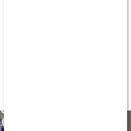
ZAKAZEM posiadania DZIECI!?
KLIKNIJ, ABY SKOMENTOWAĆ
NEWS
Czy Olek Sikora czuje się
BEZPIECZNIE w “Halo tu Polsat”?
Cichopek i Kurzajewski już nie
PRACUJĄ