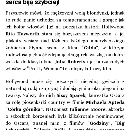
serca biją szybciej!
Przysłowie mówi, że mężczyźni wolą blondynki, jednak
to rude panie uchodzą za temperamentne i gorące jak
ich kolor włosów! Już na początku historii Hollywood
Rita Hayworth
stała się bożyszczem mężczyzn, a jej
plakaty wisiały nad łóżkiem każdego amerykańskiego
żołnierza. Słynna scena z filmu “
Gilda
“, w którym
rudowłosa piękność zdejmuje długą rękawiczkę, na dobre
weszła do klasyki kina.
Julia Roberts
i jej burza rudych
włosów w “Pretty Woman” to kolejny kultowy film.
Hollywood może się poszczycić niejedną gwiazdą z
naturalną rudą czupryną i dodającymi uroku piegami na
twarzy. Należy do nich
Sissy Spacek
, laureatka Oscara
za rolę piosenkarki country w filmie
Michaela Apteda
“Córka górnika”.
Natomiast
Julianne Moore, a
ktorka
o szkockich korzeniach była kilkakrotnie nominowanej
do Oscara, znanej m.in. z filmów
“Godziny”, “Big