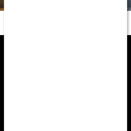
NEWS
Małgorzata Rozenek “Gwiazdą roku”! Zdradziła,
co sądzi o portalach plotkarskich
NEWS
Michel Moran ujawnia: Kto po MasterChefie
przestał gotować?