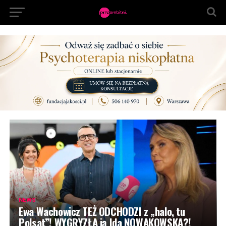
NEWS
Ewa Wachowicz TEŻ ODCHODZI z „halo, tu
Polsat”! WYGRYZŁA ją Ida NOWAKOWSKA?!