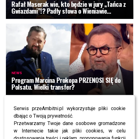
Rafał Maserak wie, kto będzie w jury „Tańca z
Gwiazdami”!? Padły słowa o Wieniawie…
NEWS
Program Marcina Prokopa PRZENOSI SIĘ do
Polsatu. Wielki transfer?
HITY
Serwis przeAmbitni.pl wykorzystuje pliki cookie
dbając o Twoją prywatność.
NEWS
TVN odkrył karty. Wiadomo, kto poprowadzi
Przetwarzamy Twoje dane osobowe gromadzone
„Dzień dobry TVN”
w Internecie takie jak pliki cookies, w celu
dostosowania treści i reklam, proponowania funkcji
NEWS