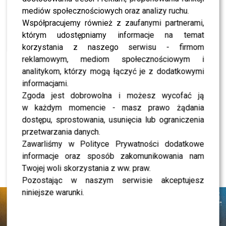
Mikołaj Roznerski REZYGNUJE z „M jak
mediów społecznościowych oraz analizy ruchu.
miłość”? Aktor przerwał milczenie
Współpracujemy również z zaufanymi partnerami,
którym udostępniamy informacje na temat
NEWS
Kolejna REWOLUCJA w „Halo tu Polsat”.
korzystania z naszego serwisu - firmom
Będzie NOWA prowadząca?
reklamowym, mediom społecznościowym i
analitykom, którzy mogą łączyć je z dodatkowymi
NEWS
informacjami.
Syn Wiśniewskiego i Mandaryny przerwał
milczenie. Tak zareagował na ich powrót
Zgoda jest dobrowolna i możesz wycofać ją
w każdym momencie - masz prawo żądania
NEWS
dostępu, sprostowania, usunięcia lub ograniczenia
Rewolucja w “The Voice of Poland”.
Ogłoszono nazwisko NOWEJ trenerki
przetwarzania danych.
Zawarliśmy w Polityce Prywatności dodatkowe
informacje oraz sposób zakomunikowania nam
Twojej woli skorzystania z ww. praw.
Pozostając w naszym serwisie akceptujesz
REKLAMA
niniejsze warunki.