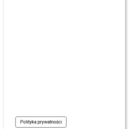
NEWS
Herbut i Vito Bambino odświeżyli hit Krawczyka.
W sieci zawrzało [WIDEO]
NEWS
Kolejna REWOLUCJA w „Halo tu Polsat”. Będzie
NOWA prowadząca?
Polityka prywatności