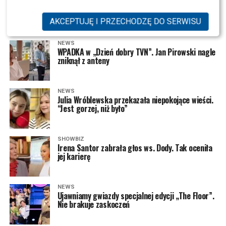
Nowa twarz w „Tańcu z Gwiazdami”. Wiadomo,
kto dołączył do ekipy
AKCEPTUJĘ I PRZECHODZĘ DO SERWISU
NEWS
WPADKA w „Dzień dobry TVN”. Jan Pirowski nagle
zniknął z anteny
NEWS
Julia Wróblewska przekazała niepokojące wieści.
“Jest gorzej, niż było”
SHOWBIZ
Irena Santor zabrała głos ws. Dody. Tak oceniła
jej karierę
NEWS
Ujawniamy gwiazdy specjalnej edycji „The Floor”.
Nie brakuje zaskoczeń