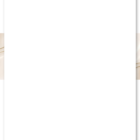
The House of Money: Biznes online był
bagatelizowany? Przedsiębiorczynie budują
milionowe firmy i spotykają się w pałacach
REKLAMA
NEWS
Nowe wieści ws. „Farmy”. Siostry Krawczyńskie
potwierdziły to osobiście
SHOWBIZ