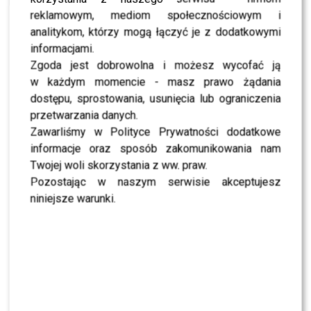
nawzajem
reklamowym, mediom społecznościowym i
analitykom, którzy mogą łączyć je z dodatkowymi
Dodała:
informacjami.
Zgoda jest dobrowolna i możesz wycofać ją
To co łączy nas najbardziej
w każdym momencie - masz prawo żądania
dostępu, sprostowania, usunięcia lub ograniczenia
to świadomość, że to nie
przetwarzania danych.
jest o nas, to nie jest o
Zawarliśmy w Polityce Prywatności dodatkowe
spełnianiu marzenia przez
informacje oraz sposób zakomunikowania nam
Twojej woli skorzystania z ww. praw.
Małgosię Rozenek-Majdan,
Pozostając w naszym serwisie akceptujesz
to nie jest o Krzysztofie
niniejsze warunki.
Skórzyńskim, który
odnajduje się w nowej roli,
to jest o Was widzowie! I to
jest dla was, cieszymy się,