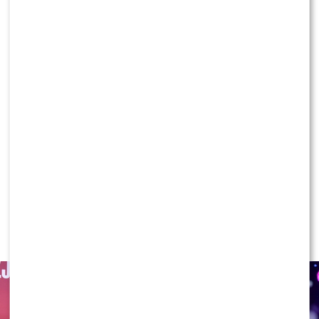
Małgorzata Rozenek ujawnia, jak
zabezpieczyła przyszłość Henia.
Zazdrościcie?
KLIKNIJ, ABY SKOMENTOWAĆ
NEWS
„Lato z Radiem i TVP”: Skolim
rozpętał dyskusję. Wszystko przez
jeden element