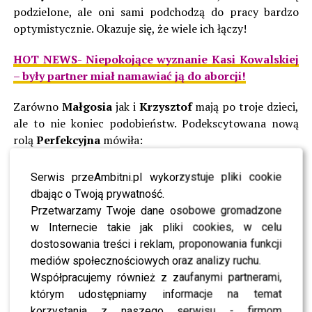
podzielone, ale oni sami podchodzą do pracy bardzo
optymistycznie. Okazuje się, że wiele ich łączy!
HOT NEWS- Niepokojące wyznanie Kasi Kowalskiej
– były partner miał namawiać ją do aborcji!
Zarówno
Małgosia
jak i
Krzysztof
mają po troje dzieci,
ale to nie koniec podobieństw. Podekscytowana nową
rolą
Perfekcyjna
mówiła:
Łączy nas to, że jesteśmy
Serwis przeAmbitni.pl wykorzystuje pliki cookie
dbając o Twoją prywatność.
niezwykle serdeczni. Łączy
Przetwarzamy Twoje dane osobowe gromadzone
nas to, że szukamy
w Internecie takie jak pliki cookies, w celu
pozytywów, a nie
dostosowania treści i reklam, proponowania funkcji
mediów społecznościowych oraz analizy ruchu.
negatywów. Łączy nas to, że
Współpracujemy również z zaufanymi partnerami,
opiekujemy się sobą
którym udostępniamy informacje na temat
korzystania z naszego serwisu - firmom