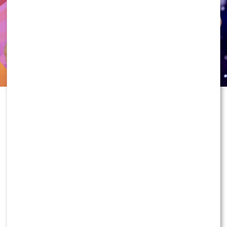
Skolim po raz kolejny udowodnił, że
doskonale wie, jak zwrócić na siebie
uwagę. Tym razem nie chodziło
jednak o nową piosenkę czy
kontrowersyjną wypowiedź, ale o
stylizację, w której pojawił się na