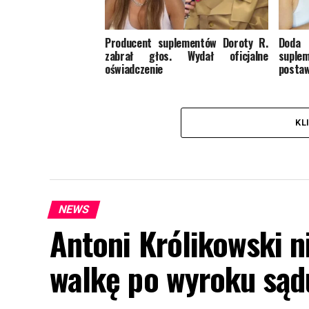
Producent suplementów Doroty R.
Doda
zabrał głos. Wydał oficjalne
supl
oświadczenie
postaw
KL
NEWS
Antoni Królikowski 
walkę po wyroku sąd