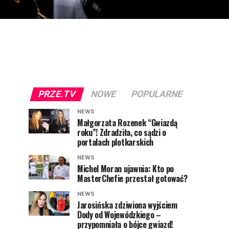
PRZE.TV
NOWE
POPULARNE
NEWS
Małgorzata Rozenek “Gwiazdą
roku”! Zdradziła, co sądzi o
portalach plotkarskich
NEWS
Michel Moran ujawnia: Kto po
MasterChefie przestał gotować?
NEWS
Jarosińska zdziwiona wyjściem
Dody od Wojewódzkiego –
przypomniała o bójce gwiazd!