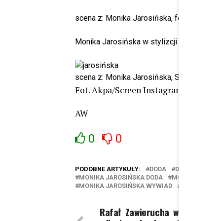
scena z: Monika Jarosińska, fot. Piętka
Monika Jarosińska w stylizcji La Mu.
scena z: Monika Jarosińska, SK:, , fot. B
Fot. Akpa/Screen Instagram
AW
0
0
PODOBNE ARTYKUŁY:
DODA
DODA POBIŁA
MONIKA JAROSIŃSKA DODA
MONIKA JAROSI
MONIKA JAROSIŃSKA WYWIAD
PRZEAMBITN
Rafał Zawierucha wziął ślub! 