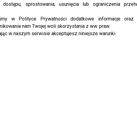
 dostępu, sprostowania, usunięcia lub ograniczenia przet
iśmy w Polityce Prywatności dodatkowe informacje oraz
 osobą zaatakowaną. Nie ukrywa, że było to niemiłe i
ikowania nam Twojej woli skorzystania z ww. praw.
eż rozdrapywać starych ran.
jąc w naszym serwisie akceptujesz niniejsze warunki.
o tych wydarzeniach! Odpowiedź w wideo!
ała wywiad i wyszła – obraziło ją pytanie
/AKPA
2021, fot.WBF/Cezary Piwowarski, na zdj. Doda
KPA