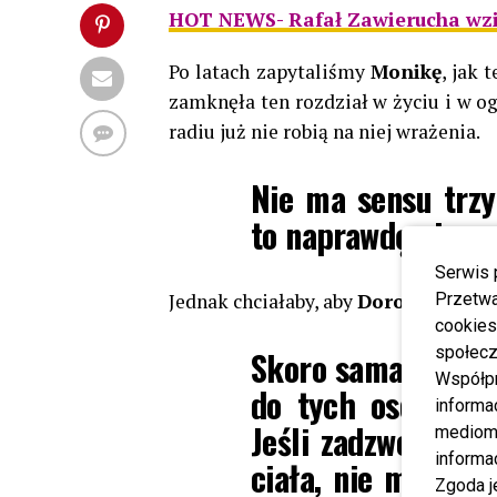
HOT NEWS- Rafał Zawierucha wziął
Po latach zapytaliśmy
Monikę
, jak 
zamknęła ten rozdział w życiu i w og
radiu już nie robią na niej wrażenia.
Nie ma sensu trzy
to naprawdę nie m
Serwis 
Jednak chciałaby, aby
Dorota
odezwał
Przetwa
cookies
społecz
Skoro sama twierdz
Współp
do tych osób (…)
informa
Jeśli zadzwoni pow
mediom 
informa
ciała, nie ma sen
Zgoda j