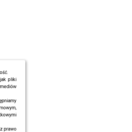
ość.
ak pliki
i mediów
ępniamy
amowym,
atkowymi
sz prawo