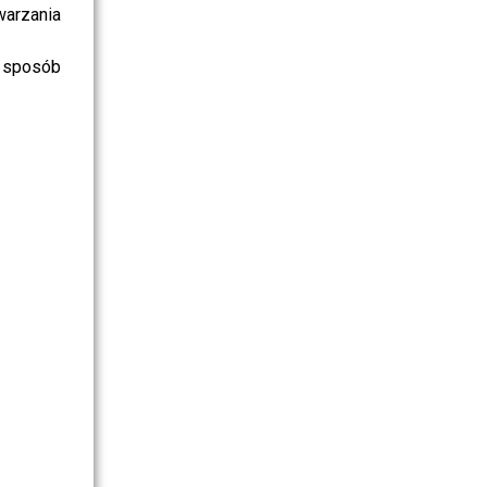
warzania
 sposób