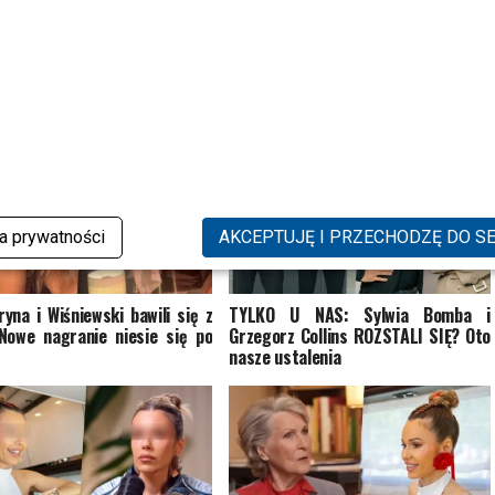
“MasterChef Junior”!
YBRANE DLA CIEBIE
ka prywatności
AKCEPTUJĘ I PRZECHODZĘ DO S
yna i Wiśniewski bawili się z
TYLKO U NAS: Sylwia Bomba i
Nowe nagranie niesie się po
Grzegorz Collins ROZSTALI SIĘ? Oto
nasze ustalenia