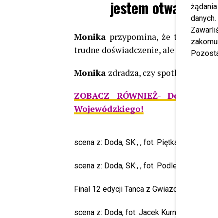
jestem otwarta
żądania
danych.
Zawarl
Monika
przypomina, że to ona była
zakomun
trudne doświadczenie, ale nie chce t
Pozosta
Monika
zdradza, czy spotkały się p
ZOBACZ RÓWNIEŻ- Doda przerw
Wojewódzkiego!
scena z: Doda, SK:, , fot. Piętka Mieszko
scena z: Doda, SK:, , fot. Podlewski/AKPA
Final 12 edycji Tanca z Gwiazdami, 25.10.
scena z: Doda, fot. Jacek Kurnikowski/A