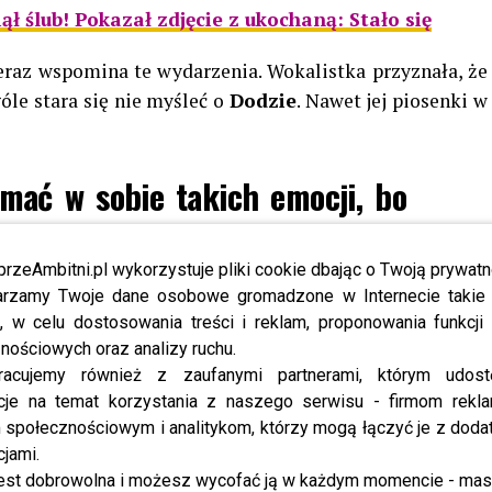
 ślub! Pokazał zdjęcie z ukochaną: Stało się
teraz wspomina te wydarzenia. Wokalistka przyznała, że
óle stara się nie myśleć o
Dodzie
. Nawet jej piosenki w
mać w sobie takich emocji, bo
a sensu.
przeAmbitni.pl wykorzystuje pliki cookie dbając o Twoją prywatn
a się do niej, by mogły porozmawiać:
rzamy Twoje dane osobowe gromadzone w Internecie takie j
, w celu dostosowania treści i reklam, proponowania funkcj
nościowych oraz analizy ruchu.
i, że chciałaby wyciągnąć rękę
racujemy również z zaufanymi partnerami, którym udost
 ja nie mam z tym problemu.
cje na temat korzystania z naszego serwisu - firmom rekl
ie: słuchaj było minęło, dałam
społecznościowym i analitykom, którzy mogą łączyć je z dod
cjami.
su do tego wracać. Why not? Ja
est dobrowolna i możesz wycofać ją w każdym momencie - ma