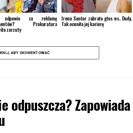
 odpowie za reklamę
Irena Santor zabrała głos ws. Dody.
ementów? Prokuratura
Tak oceniła jej karierę
iła zarzuty
IKNIJ, ABY SKOMENTOWAĆ
nie odpuszcza? Zapowiada
u