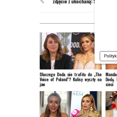
zdjęcie z ukochaną: Stało się
W
Polity
Dlaczego Doda nie trafiła do „The
Mandar
Voice of Poland”? Kulisy wyszły na
Dodą. 
jaw
sieci