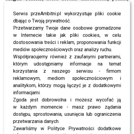
wersji kanału
Food Network
, zwiększyła jego
oglądalność 2,5 krotnie!
Serwis przeAmbitni.pl wykorzystuje pliki cookie
dbając o Twoją prywatność.
ZOBACZ RÓWNIEŻ-
ODETA MORO WYDAŁA SWOJĄ
Przetwarzamy Twoje dane osobowe gromadzone
PIERWSZĄ KSIĄŻKĘ! SPRAWDŹCIE O CZYM JEST
w Internecie takie jak pliki cookies, w celu
dostosowania treści i reklam, proponowania funkcji
mediów społecznościowych oraz analizy ruchu.
Współpracujemy również z zaufanymi partnerami,
Fot. Instagram
którym udostępniamy informacje na temat
korzystania z naszego serwisu - firmom
0
0
reklamowym, mediom społecznościowym i
analitykom, którzy mogą łączyć je z dodatkowymi
informacjami.
PODOBNE ARTYKUŁY:
MAGDA GESSLER
SEXY KUCHNIA GESSLER
SEXY KUCHNIA MAGDY GESSLER
Zgoda jest dobrowolna i możesz wycofać ją
w każdym momencie - masz prawo żądania
Wielka Gala Kobiecej & Męskiej Marki Roku za nami!
dostępu, sprostowania, usunięcia lub ograniczenia
Michał Szpak gwiazdą wieczoru
przetwarzania danych.
Zagraniczny bogaty mężczyzna skradł serce Karoliny
Zawarliśmy w Polityce Prywatności dodatkowe
Szostak?!