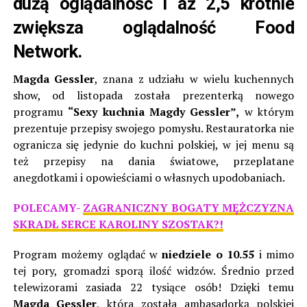
dużą oglądalność i aż 2,5 krotnie
zwiększa oglądalność Food
Network.
Magda Gessler
, znana z udziału w wielu kuchennych
show, od listopada została prezenterką nowego
programu
“Sexy kuchnia Magdy Gessler”,
w którym
prezentuje przepisy swojego pomysłu. Restauratorka nie
ogranicza się jedynie do kuchni polskiej, w jej menu są
też przepisy na dania światowe, przeplatane
anegdotkami i opowieściami o własnych upodobaniach.
POLECAMY-
ZAGRANICZNY BOGATY MĘŻCZYZNA
SKRADŁ SERCE KAROLINY SZOSTAK?!
Program możemy oglądać w
niedziele o 10.55
i mimo
tej pory, gromadzi sporą ilość widzów. Średnio przed
telewizorami zasiada 22 tysiące osób! Dzięki temu
Magda Gessler
, która została ambasadorką polskiej