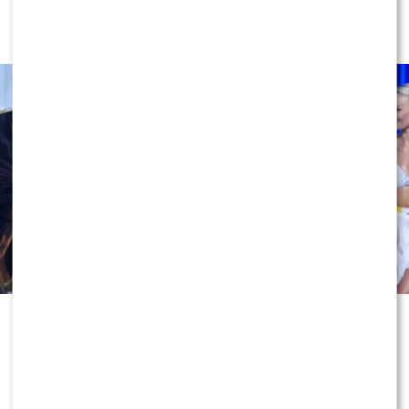
Cichopek i Kurzajewskiego: “Źle
wybrali”. Zaskoczeni?
Odejście Katarzyny Cichopek i
Macieja Kurzajewskiego z „Halo tu