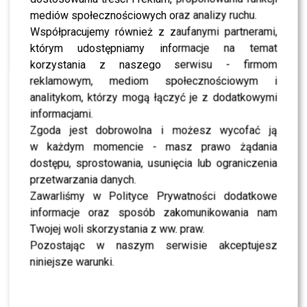
NEWS
Był o krok od pokonania Dawida Podsiadły w „X
mediów społecznościowych oraz analizy ruchu.
Factor” – teraz walczy o swoją karierę w „The
Współpracujemy również z zaufanymi partnerami,
Voice of Poland” [WIDEO]
którym udostępniamy informacje na temat
korzystania z naszego serwisu - firmom
NEWS
Dawid Podsiadło ogłosił szokującą decyzję – fani
reklamowym, mediom społecznościowym i
nie mogą uwierzyć
analitykom, którzy mogą łączyć je z dodatkowymi
informacjami.
Zgoda jest dobrowolna i możesz wycofać ją
SHOWBIZ
Bestsellery Empiku 2024: Sanah rządzi,
w każdym momencie - masz prawo żądania
Kwaśniewska zaskakuje, a Mróz i Podsiadło nie
dostępu, sprostowania, usunięcia lub ograniczenia
schodzą ze szczytu – poznaj listę laureatów
przetwarzania danych.
Zawarliśmy w Polityce Prywatności dodatkowe
SHOWBIZ
Andrzej Rybiński wystąpi w programie „Taniec z
informacje oraz sposób zakomunikowania nam
Gwiazdami”? Artysta zabiera głos na temat
Twojej woli skorzystania z ww. praw.
Steczkowskiej i Podsiadło!
Pozostając w naszym serwisie akceptujesz
niniejsze warunki.
NEWS
Dawid Podsiadło zaskakuje! Nowy film, wielkie
emocje i niespodzianki dla fanów – zdradzamy
najbliższe plany wokalisty