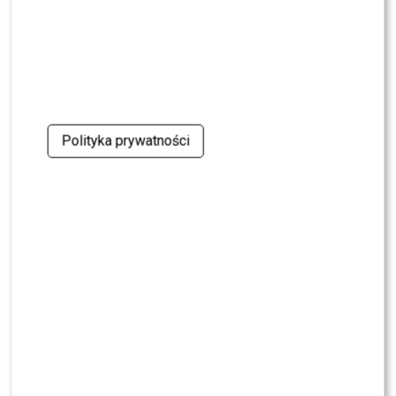
NEWS
Skolim nie wytrzymał. Tak skomentował ostrą
krytykę Dody
NEWS
Miszczak przerwał milczenie ws. Cichopek i
Kurzajewskiego: “Źle wybrali”. Zaskoczeni?
Polityka prywatności
SHOWBIZ
Mandaryna ma już partnera w „Tańcu z
Gwiazdami”? To dopiero niespodzianka
NEWS
Majka Jeżowska poprowadziła „Dzień dobry TVN”.
Nie wszyscy byli zachwyceni
PRZE.TV
TYLKO U NAS: Grzegorz Collins pierwszy raz o
rozstaniu z Sylwią Bombą. Ujawnił kulisy
[WYWIAD]