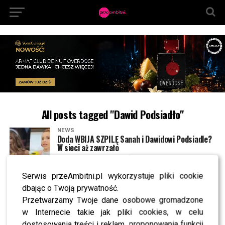
All posts tagged "Dawid Podsiadło"
NEWS
Doda WBIJA SZPILĘ Sanah i Dawidowi Podsiadle?
W sieci aż zawrzało
Serwis przeAmbitni.pl wykorzystuje pliki cookie
NEWS
Vito Bambino ignorował propozycję Sanah. Nagle
dbając o Twoją prywatność.
musiał interweniować Dawid Podsiadło
Przetwarzamy Twoje dane osobowe gromadzone
w Internecie takie jak pliki cookies, w celu
dostosowania treści i reklam, proponowania funkcji