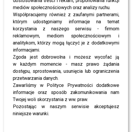
dostosowania treści i reklam, proponowania funkcji
SHOWBIZ
Emilia Dankwa szykuje się na parkiet „Tańca z
mediów społecznościowych oraz analizy ruchu.
Gwiazdami”? Te słowa nie pozostawiają
Współpracujemy również z zaufanymi partnerami,
wątpliwości
którym udostępniamy informacje na temat
korzystania z naszego serwisu - firmom
MODA
Telekamery 2025: drapieżna Liszowska,
reklamowym, mediom społecznościowym i
elegancka Fraszyńska, stylowa Tomaszewska,
analitykom, którzy mogą łączyć je z dodatkowymi
szykowna Hyży [FOTO]
informacjami.
Zgoda jest dobrowolna i możesz wycofać ją
MODA
Gwiazdy i celebryci w szale na premierze
w każdym momencie - masz prawo żądania
ślubnego filmu Friza i Wersow: Bagi, Wróblewska,
Jeleniewska [FOTO]
dostępu, sprostowania, usunięcia lub ograniczenia
przetwarzania danych.
Zawarliśmy w Polityce Prywatności dodatkowe
MODA
Gwiazdy zjednoczyły siły w szczytnym celu:
informacje oraz sposób zakomunikowania nam
Aneta Zając, Ada Fijał, Emilia Dankwa, Aleksandra
Kisio [FOTO]
Twojej woli skorzystania z ww. praw.
Pozostając w naszym serwisie akceptujesz
NEWS
niniejsze warunki.
Emilia Dankwa, czyli serialowa Zosia z
„Rodzinki.pl” zaskakuje fanów – jej kręcone loki
zniknęły!