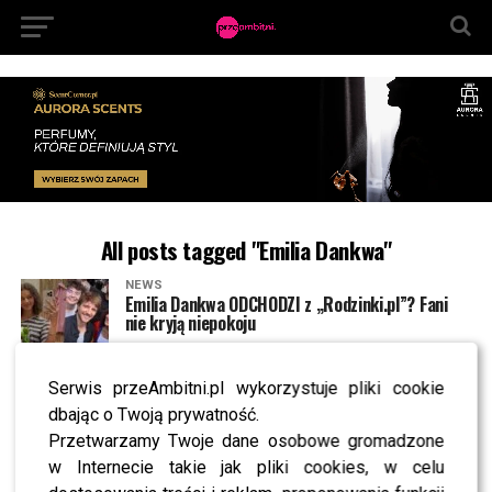
All posts tagged "Emilia Dankwa"
NEWS
Emilia Dankwa ODCHODZI z „Rodzinki.pl”? Fani
nie kryją niepokoju
Serwis przeAmbitni.pl wykorzystuje pliki cookie
NEWS
Emilia Dankwa zdradza kulisy „Rodzinka.pl”.
dbając o Twoją prywatność.
Padły słowa o karierze w USA!
Przetwarzamy Twoje dane osobowe gromadzone
w Internecie takie jak pliki cookies, w celu