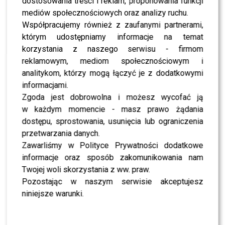
dostosowania treści i reklam, proponowania funkcji
SHOWBIZ
Kto wygrał „Taniec z Gwiazdami”? Ten werdykt
mediów społecznościowych oraz analizy ruchu.
zaskoczył widzów
Współpracujemy również z zaufanymi partnerami,
którym udostępniamy informacje na temat
korzystania z naszego serwisu - firmom
SHOWBIZ
Kto wygra „Taniec z Gwiazdami”? Według
reklamowym, mediom społecznościowym i
bukmacherów wszystko jest już jasne
analitykom, którzy mogą łączyć je z dodatkowymi
informacjami.
Zgoda jest dobrowolna i możesz wycofać ją
NEWS
Szok przed finałem „Tańca z Gwiazdami”.
w każdym momencie - masz prawo żądania
Wprowadzono nagłe zmiany
dostępu, sprostowania, usunięcia lub ograniczenia
przetwarzania danych.
Zawarliśmy w Polityce Prywatności dodatkowe
SHOWBIZ
Jak głosowali widzowie „TzG” w półfinale? Nie
informacje oraz sposób zakomunikowania nam
brakuje zaskoczeń
Twojej woli skorzystania z ww. praw.
Pozostając w naszym serwisie akceptujesz
SHOWBIZ
niniejsze warunki.
Kto jest w finale „Tańca z Gwiazdami”? Tego nikt
nie przewidział