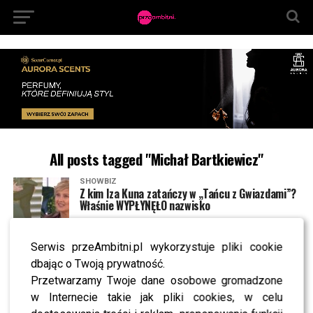
All posts tagged "Michał Bartkiewicz"
SHOWBIZ
Z kim Iza Kuna zatańczy w „Tańcu z Gwiazdami”?
Właśnie WYPŁYNĘŁO nazwisko
Serwis przeAmbitni.pl wykorzystuje pliki cookie
SHOWBIZ
Jak głosowali widzowie w finale „Tańca z
dbając o Twoją prywatność.
Gwiazdami”? Oto pełne podium
Przetwarzamy Twoje dane osobowe gromadzone
w Internecie takie jak pliki cookies, w celu