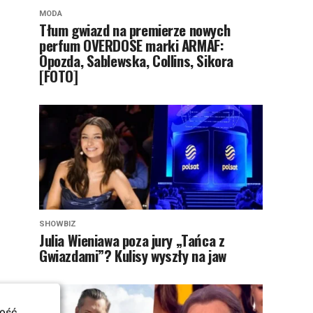
MODA
Tłum gwiazd na premierze nowych
perfum OVERDOSE marki ARMAF:
Opozda, Sablewska, Collins, Sikora
[FOTO]
SHOWBIZ
Julia Wieniawa poza jury „Tańca z
Gwiazdami”? Kulisy wyszły na jaw
ość.