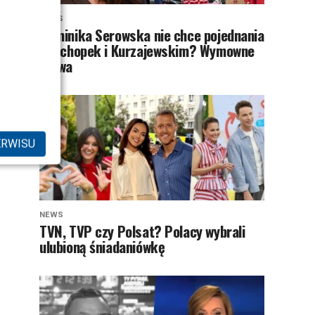
NEWS
Dominika Serowska nie chce pojednania
z Cichopek i Kurzajewskim? Wymowne
słowa
ERWISU
NEWS
TVN, TVP czy Polsat? Polacy wybrali
ulubioną śniadaniówkę