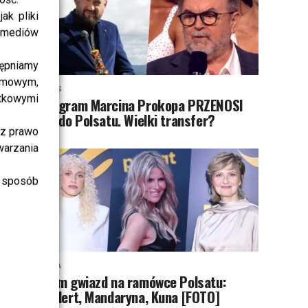
ak pliki
i mediów
ępniamy
amowym,
NEWS
atkowymi
Program Marcina Prokopa PRZENOSI
SIĘ do Polsatu. Wielki transfer?
sz prawo
warzania
 sposób
MODA
Tłum gwiazd na ramówce Polsatu:
Englert, Mandaryna, Kuna [FOTO]