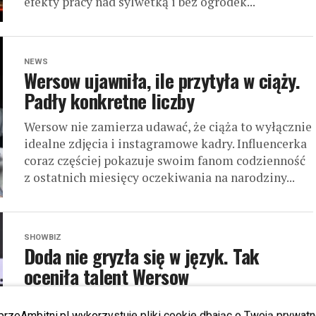
efekty pracy nad sylwetką i bez ogródek...
NEWS
Wersow ujawniła, ile przytyła w ciąży.
Padły konkretne liczby
Wersow nie zamierza udawać, że ciąża to wyłącznie
idealne zdjęcia i instagramowe kadry. Influencerka
coraz częściej pokazuje swoim fanom codzienność
z ostatnich miesięcy oczekiwania na narodziny...
SHOWBIZ
Doda nie gryzła się w język. Tak
oceniła talent Wersow
Kariera muzyczna Wersow nabiera tempa, a jej
przeAmbitni.pl wykorzystuje pliki cookie dbając o Twoją prywatn