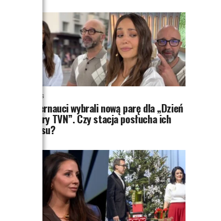
NEWS
Internauci wybrali nową parę dla „Dzień
dobry TVN”. Czy stacja posłucha ich
głosu?