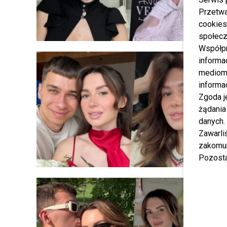
Przetwa
cookies
społecz
Współp
informa
mediom 
informa
Zgoda j
żądania
danych.
Zawarl
zakomun
Pozosta