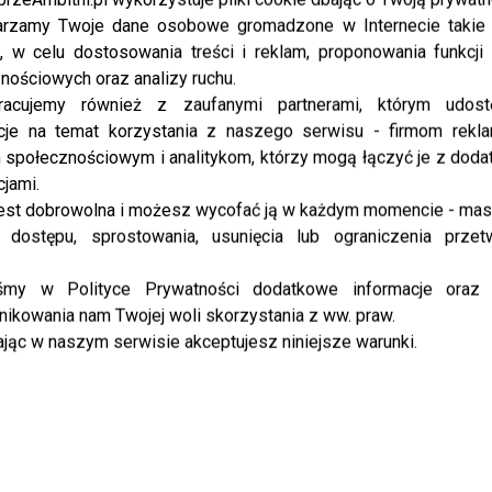
kolejne projekty przyciągają uwagę fanów i
rzamy Twoje dane osobowe gromadzone w Internecie takie j
mediów. Tym razem głos zabrała jedna z
, w celu dostosowania treści i reklam, proponowania funkcj
największych gwiazd polskiej sceny, która nie...
nościowych oraz analizy ruchu.
racujemy również z zaufanymi partnerami, którym udost
cje na temat korzystania z naszego serwisu - firmom rekl
NEWS
społecznościowym i analitykom, którzy mogą łączyć je z dod
Taki prezent dostał Friz od Wersow na
cjami.
urodziny. Fani od razu sprawdzili cenę
est dobrowolna i możesz wycofać ją w każdym momencie - ma
 dostępu, sprostowania, usunięcia lub ograniczenia przet
Ich życie od lat toczy się na oczach milionów, ale
nawet oni wciąż potrafią zaskoczyć. Najpierw tajny
iśmy w Polityce Prywatności dodatkowe informacje oraz
ślub i kinowy dokument, później radosna nowina o
ikowania nam Twojej woli skorzystania z ww. praw.
kolejnym...
jąc w naszym serwisie akceptujesz niniejsze warunki.
NEWS
Wersow i Friz spodziewają się drugiego
dziecka. Zobacz, jak ogłosili tę