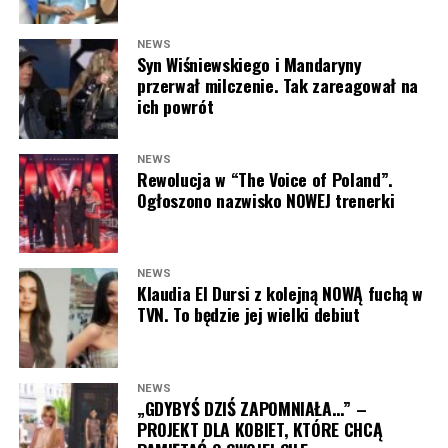
POLECAMY:
Tłum gwiazd na ramówce Polsatu: Englert,
Mandaryna, Kuna [FOTO]
NEWS
Syn Wiśniewskiego i Mandaryny
przerwał milczenie. Tak zareagował na
“LEGO Masters” od jesieni w
ich powrót
Polsacie. Zaskoczeni?
NEWS
Rewolucja w “The Voice of Poland”.
Program
„LEGO Masters”
zadebiutował na antenie
Ogłoszono nazwisko NOWEJ trenerki
TVN
w listopadzie 2020 roku i błyskawicznie podbił
serca widzów. Format wyróżniał się nie tylko
spektakularnymi budowlami z klocków LEGO, ale także
rodzinną atmosferą i kreatywnymi wyzwaniami, w
NEWS
Klaudia El Dursi z kolejną NOWĄ fuchą w
których uczestnicy mogli wykazać się wyobraźnią oraz
TVN. To będzie jej wielki debiut
niezwykłymi umiejętnościami. Z sezonu na sezon
produkcja zyskiwała coraz większą grupę wiernych
fanów.
NEWS
„GDYBYŚ DZIŚ ZAPOMNIAŁA…” –
Od pierwszego odcinka gospodarzem programu był
PROJEKT DLA KOBIET, KTÓRE CHCĄ
Marcin Prokop
, który dzięki swojemu