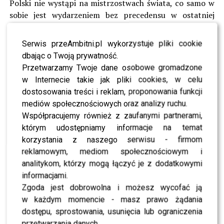
Polski nie wystąpi na mistrzostwach świata, co samo w
sobie jest wydarzeniem bez precedensu w ostatniej
dekadzie. To symboliczny moment końca pewnej epoki,
który wywołał lawinę komentarzy i emocji wśród
Serwis przeAmbitni.pl wykorzystuje pliki cookie
kibiców.
dbając o Twoją prywatność.
Przetwarzamy Twoje dane osobowe gromadzone
W centrum uwagi znalazł się oczywiście
Robert
w Internecie takie jak pliki cookies, w celu
Lewandowski
, dla którego ten mecz mógł mieć
dostosowania treści i reklam, proponowania funkcji
szczególne znaczenie. Kapitan reprezentacji liczył na
mediów społecznościowych oraz analizy ruchu.
zwycięstwo, które mogłoby być pięknym zwieńczeniem
Współpracujemy również z zaufanymi partnerami,
jego reprezentacyjnej kariery. Niestety, mimo
którym udostępniamy informacje na temat
ogromnego wysiłku i determinacji, drużyna musiała
korzystania z naszego serwisu - firmom
uznać wyższość rywali.
reklamowym, mediom społecznościowym i
analitykom, którzy mogą łączyć je z dodatkowymi
Po końcowym gwizdku emocje nie opadły – wręcz
informacjami.
przeciwnie. Kibice, eksperci i komentatorzy zaczęli
Zgoda jest dobrowolna i możesz wycofać ją
analizować przebieg spotkania, szukając przyczyn
w każdym momencie - masz prawo żądania
porażki. Jedni wskazywali na błędy w defensywie, inni na
dostępu, sprostowania, usunięcia lub ograniczenia
brak skuteczności w kluczowych momentach. Jedno jest
przetwarzania danych.