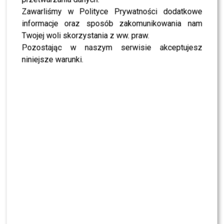
jednak pewne – to spotkanie na długo pozostanie w
Zawarliśmy w Polityce Prywatności dodatkowe
pamięci fanów.
informacje oraz sposób zakomunikowania nam
Twojej woli skorzystania z ww. praw.
POLECAMY:
Sylwia Bomba odsłoniła brzuch na
Pozostając w naszym serwisie akceptujesz
Instagramie. Fani nie dowierzają
niniejsze warunki.
Anna Lewandowska zwróciła
się do Roberta po meczu
Głos po meczu zabrała również
Anna Lewandowska
,
która w swoich mediach społecznościowych
opublikowała poruszający wpis skierowany do męża. Jej
słowa szybko obiegły internet i stały się jednym z
najczęściej komentowanych tematów po meczu.
„Tak przykro. Tak blisko! To był tak dobry mecz…
Kochanie” – napisała
Anna Lewandowska
na
InstaStory, pokazując tym samym ogrom emocji i
wsparcie dla
Roberta Lewandowskiego
. Krótki, ale