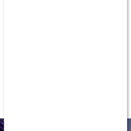
Ma zaledwie 9 lat, a podbija świat mody. O tej
Polce robi się coraz głośniej [FOTO]
KLIKNIJ, ABY SKOMENTOWAĆ
NEWS
Ida Nowakowska PODBIJA POLSAT!
Wygryzła już Wachowicz i Cichopek
w „halo, tu Polsat”?