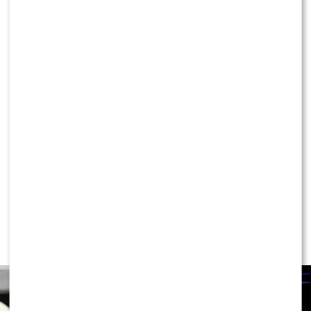
KONTYNUUJ CZYTANIE
NEWS
Ewa Wachowicz TEŻ ODCHODZI z
„halo, tu Polsat”! WYGRYZŁA ją Ida
NOWAKOWSKA?!