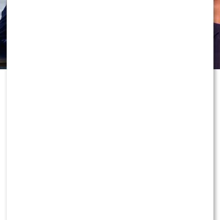
To jedno z największych zaskoczeń
tegorocznej prezentacji jesiennej
ramówki Polsatu. Stacja oficjalnie
ogłosiła przejęcie formatu, który
przez ostatnie lata był emitowany w
TVN. Tym samym hitowy program
zyska nowy telewizyjny dom, a