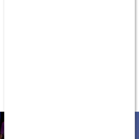
KONTYNUUJ CZYTANIE
NEWS
Rafał Maserak wie, kto będzie w jury
„Tańca z Gwiazdami”!? Padły słowa o
Wieniawie…