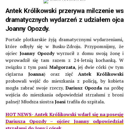
Antek Królikowski przerywa milczenie ws
dramatycznych wydarzeń z udziałem ojca
Joanny Opozdy.
Portale plotkarskie żyją dramatycznymi wydarzeniami,
które odbyły się w Busku-Zdroju. Przypomnijmy, że
ojciec
Joanny Opozdy
wyrzucił z domu swoją żonę i
wprowadził się tam razem z 24-letnią kochanką. W
związku z tym pani
Małgorzata
, jej dwie córki (w tym
ciężarna
Joanna
) oraz zięć
Antek Królikowski
probowali wejść do mieszkania z policją, by kobieta
mogła zabrać swoje rzeczy.
Dariusz Opozda
na próbę
wejścia do mieszkania odpowiedział strzałami z broni
palnej! Młodsza siostra
Joasi
trafiła do szpitala.
HOT NEWS- Antek Królikowski wdarł się na posesję
Dariusza Opozdy – ojciec Joanny odpowiedział
strzałami do żony i córek