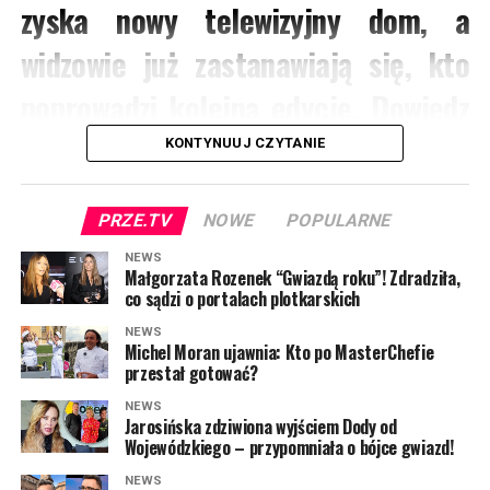
zyska nowy telewizyjny dom, a
widzowie już zastanawiają się, kto
poprowadzi kolejną edycję. Dowiedz
się więcej!
KONTYNUUJ CZYTANIE
Podczas czwartkowej prezentacji jesiennej ramówki
PRZE.TV
NOWE
POPULARNE
Polsatu
nie brakowało głośnych ogłoszeń. Stacja
zaprezentowała zarówno swoje największe hity, jak i
NEWS
zupełnie nowe propozycje na nadchodzące miesiące.
Małgorzata Rozenek “Gwiazdą roku”! Zdradziła,
co sądzi o portalach plotkarskich
Wśród wszystkich zapowiedzi szczególną uwagę
przykuła jednak informacja o przejęciu jednego z
NEWS
Michel Moran ujawnia: Kto po MasterChefie
najpopularniejszych rodzinnych formatów ostatnich lat
przestał gotować?
–
„LEGO Masters”
. To właśnie ta wiadomość wywołała
największe poruszenie wśród zgromadzonych gości i
NEWS
Jarosińska zdziwiona wyjściem Dody od
przedstawicieli mediów.
Wojewódzkiego – przypomniała o bójce gwiazd!
Informacja jest o tyle zaskakująca, że jeszcze kilka
NEWS