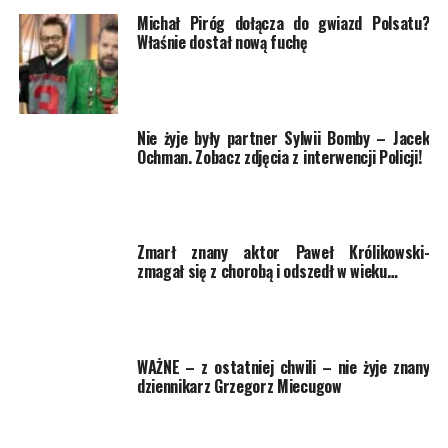
Michał Piróg dołącza do gwiazd Polsatu?
Właśnie dostał nową fuchę
Nie żyje były partner Sylwii Bomby – Jacek
Ochman. Zobacz zdjęcia z interwencji Policji!
Zmarł znany aktor Paweł Królikowski-
zmagał się z chorobą i odszedł w wieku…
WAŻNE – z ostatniej chwili – nie żyje znany
dziennikarz Grzegorz Miecugow