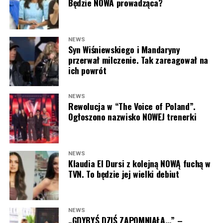
Będzie NOWA prowadząca?
– wspomniano.
POLECAMY:
Tłum gwiazd na ramówce Polsatu: Englert,
Mandaryna, Kuna [FOTO]
NEWS
Syn Wiśniewskiego i Mandaryny
przerwał milczenie. Tak zareagował na
“LEGO Masters” od jesieni w
ich powrót
Polsacie. Zaskoczeni?
NEWS
Rewolucja w “The Voice of Poland”.
Program
„LEGO Masters”
zadebiutował na antenie
Ogłoszono nazwisko NOWEJ trenerki
TVN
w listopadzie 2020 roku i błyskawicznie podbił
serca widzów. Format wyróżniał się nie tylko
spektakularnymi budowlami z klocków LEGO, ale także
rodzinną atmosferą i kreatywnymi wyzwaniami, w
NEWS
Klaudia El Dursi z kolejną NOWĄ fuchą w
których uczestnicy mogli wykazać się wyobraźnią oraz
TVN. To będzie jej wielki debiut
niezwykłymi umiejętnościami. Z sezonu na sezon
produkcja zyskiwała coraz większą grupę wiernych
fanów.
NEWS
„GDYBYŚ DZIŚ ZAPOMNIAŁA…” –