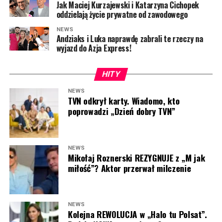
Jak Maciej Kurzajewski i Katarzyna Cichopek
tygodni temu
TVN Warner Bros. Discovery
oficjalnie
oddzielają życie prywatne od zawodowego
potwierdził zakończenie produkcji programu. Biuro
prasowe stacji przekazało w rozmowie z serwisem
NEWS
Andziaks i Luka naprawdę zabrali te rzeczy na
Wirtualne Media, że
„LEGO Masters”
nie doczeka się
wyjazd do Azja Express!
kolejnych sezonów na antenie
TVN
, ponieważ nadawca
zamierza postawić na nowe formaty i odświeżenie swojej
HITY
oferty programowej.
NEWS
TVN odkrył karty. Wiadomo, kto
„Po kilku sezonach zrezygnowaliśmy z realizacji
poprowadzi „Dzień dobry TVN”
programu ‘Lego Masters’. Już tej jesieni
zaprezentujemy widzom nowości, w tym formaty,
które podbiły serca publiczności na całym świecie”.
NEWS
Mikołaj Roznerski REZYGNUJE z „M jak
Przedstawiciele stacji podkreślili, że decyzja wpisuje się
miłość”? Aktor przerwał milczenie
w szerszą strategię odświeżania ramówki i inwestowania
w nowe formaty.
„Strategia programowa TVN zakłada regularne
NEWS
Kolejna REWOLUCJA w „Halo tu Polsat”.
odświeżanie oferty i inwestowanie w nowe formaty”