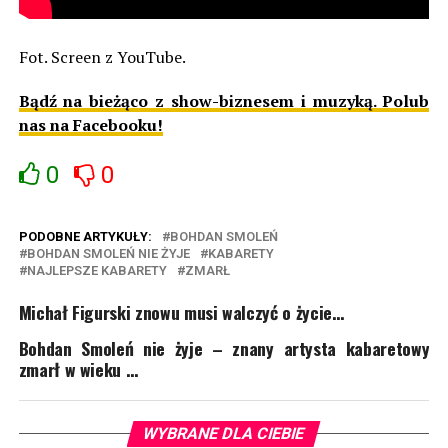
Fot. Screen z YouTube.
Bądź na bieżąco z show-biznesem i muzyką. Polub
nas na Facebooku!
0
0
PODOBNE ARTYKUŁY:
BOHDAN SMOLEŃ
BOHDAN SMOLEŃ NIE ŻYJE
KABARETY
NAJLEPSZE KABARETY
ZMARŁ
Michał Figurski znowu musi walczyć o życie…
Bohdan Smoleń nie żyje – znany artysta kabaretowy
zmarł w wieku …
WYBRANE DLA CIEBIE