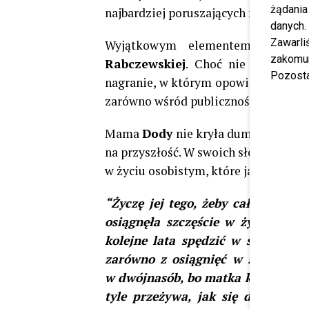
żądania
najbardziej poruszających momentów
danych.
Zawarl
Wyjątkowym elementem występ
zakomun
Rabczewskiej
. Choć nie pojawiła 
Pozosta
nagranie, w którym opowiadała o sw
zarówno wśród publiczności, jak i sa
Mama
Dody
nie kryła dumy z osiągni
na przyszłość. W swoich słowach podk
w życiu osobistym, które jak przyznał
“Życzę jej tego, żeby cały czas si
osiągnęła szczęście w życiu osobi
kolejne lata spędzić w spokoju, 
zarówno z osiągnięć w życiu zawo
w dwójnasób, bo matka każda cieszy 
tyle przeżywa, jak się dziecko s