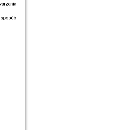
warzania
 sposób