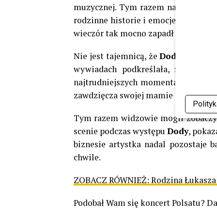
muzycznej. Tym razem najważniejsze
rodzinne historie i emocje, które t
wieczór tak mocno zapadł widzom w
Nie jest tajemnicą, że
Doda
od lat p
wywiadach podkreślała, że rodzin
najtrudniejszych momentach życia. 
zawdzięcza swojej mamie i tacie.
Polity
Tym razem widzowie mogli zobaczyć 
scenie podczas występu
Dody
, pokaz
biznesie artystka nadal pozostaje 
chwile.
ZOBACZ RÓWNIEŻ:
Rodzina Łukasza 
Podobał Wam się koncert Polsatu? D