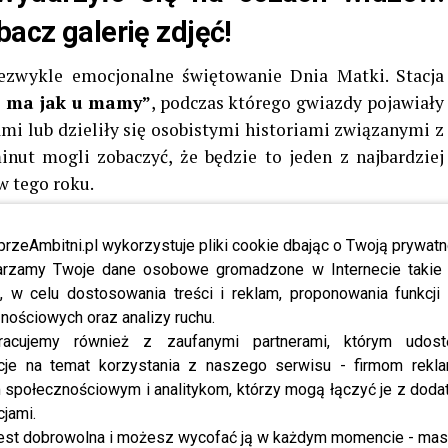
bacz galerię zdjęć!
ezwykle emocjonalne świętowanie Dnia Matki. Stacja
e ma jak u mamy”
, podczas którego gwiazdy pojawiały
i lub dzieliły się osobistymi historiami związanymi z
nut mogli zobaczyć, że będzie to jeden z najbardziej
 tego roku.
abrakło także
Dody
, która od lat podkreśla, jak ważną
przeAmbitni.pl wykorzystuje pliki cookie dbając o Twoją prywatn
ce. Wokalistka pojawiła się na scenie z wyjątkowym
rzamy Twoje dane osobowe gromadzone w Internecie takie j
ę w klimat wydarzenia. Już od początku było widać, że
, w celu dostosowania treści i reklam, proponowania funkcj
aczenie.
nościowych oraz analizy ruchu.
racujemy również z zaufanymi partnerami, którym udost
odczas koncertu dwa bardzo osobiste utwory –
cje na temat korzystania z naszego serwisu - firmom rekl
osenkę
„Cudownych rodziców mam”
. Publiczność w
społecznościowym i analitykom, którzy mogą łączyć je z dod
owała ogromnymi brawami, a atmosfera zrobiła się
cjami.
zów podkreślało później w sieci, że był to jeden z
est dobrowolna i możesz wycofać ją w każdym momencie - ma