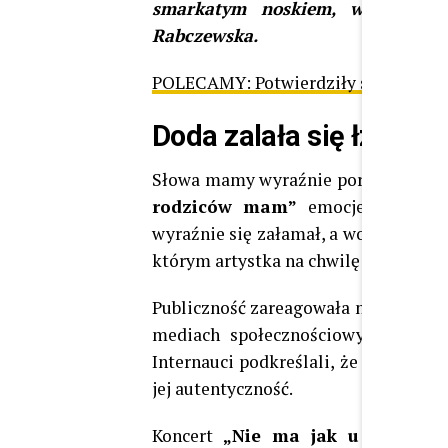
smarkatym noskiem, wesołą, m
Rabczewska.
POLECAMY:
Potwierdziły się doniesi
Doda zalała się łzami n
Słowa mamy wyraźnie poruszyły sam
rodziców mam”
emocje zaczęły 
wyraźnie się załamał, a wokalistka n
którym artystka na chwilę przerwała 
Publiczność zareagowała natychmiast.
mediach społecznościowych zaroił
Internauci podkreślali, że dawno nie
jej autentyczność.
Koncert
„Nie ma jak u mamy”
p