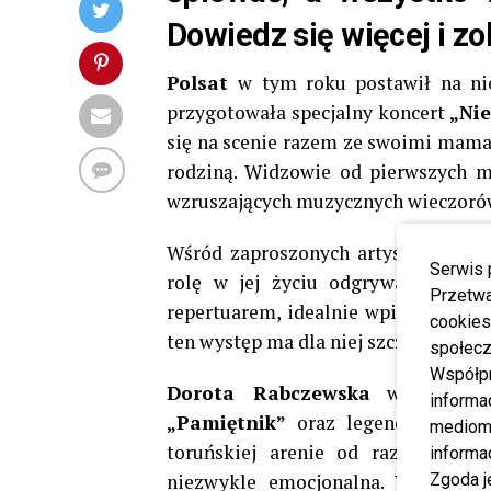
Dowiedz się więcej i zo
Polsat
w tym roku postawił na ni
przygotowała specjalny koncert
„Ni
się na scenie razem ze swoimi mamam
rodziną. Widzowie od pierwszych mi
wzruszających muzycznych wieczorów
Wśród zaproszonych artystów nie z
Serwis 
rolę w jej życiu odgrywają rodzi
Przetwa
repertuarem, idealnie wpisującym si
cookies
ten występ ma dla niej szczególne zn
społecz
Współp
Dorota Rabczewska
wykonała p
informa
„Pamiętnik”
oraz legendarną pi
mediom 
toruńskiej arenie od razu zareag
informa
niezwykle emocjonalna. Wielu wid
Zgoda j