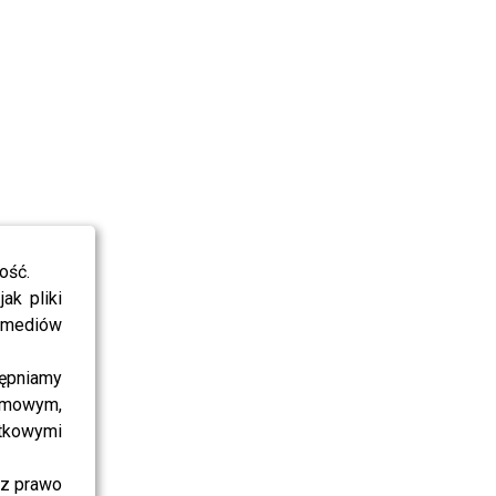
ość.
ak pliki
i mediów
ępniamy
amowym,
atkowymi
sz prawo