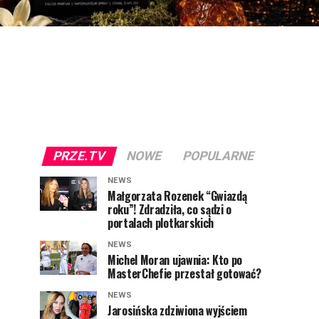
PRZE.TV
NOWE
POPULARNE
NEWS
Małgorzata Rozenek “Gwiazdą
roku”! Zdradziła, co sądzi o
portalach plotkarskich
NEWS
Michel Moran ujawnia: Kto po
MasterChefie przestał gotować?
NEWS
Jarosińska zdziwiona wyjściem