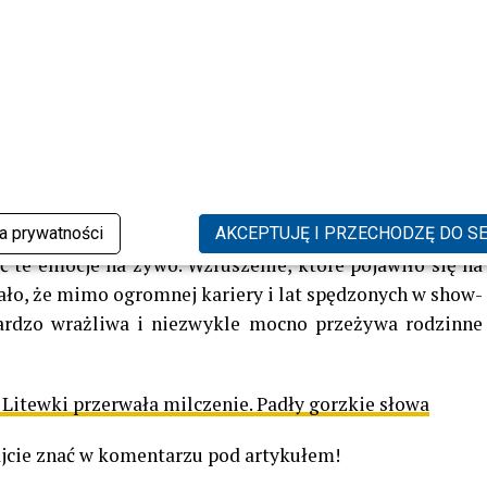
 nie były widowiskowe efekty czy sceniczne show, ale
owarzyszyły artystom podczas występów. Właśnie dlatego
 pamięć.
ozostaje bardzo związana ze swoimi rodzicami. W wielu
a jest dla niej ogromnym wsparciem, szczególnie w
Wokalistka wielokrotnie mówiła także o tym, jak wiele
ka prywatności
AKCEPTUJĘ I PRZECHODZĘ DO S
te emocje na żywo. Wzruszenie, które pojawiło się na
ało, że mimo ogromnej kariery i lat spędzonych w show-
bardzo wrażliwa i niezwykle mocno przeżywa rodzinne
Litewki przerwała milczenie. Padły gorzkie słowa
ajcie znać w komentarzu pod artykułem!