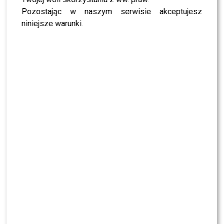
Pozostając w naszym serwisie akceptujesz
Kuba Szmajkowski o nowym zapachu Lattafa
Khamrah Waha: „Totalnie pasuje do vibe’u
niniejsze warunki.
PORTO”
Ola Ciupa szczerze o Khamrah Waha:
„Jestem bardzo wymagająca”. Wyznanie
gwiazdy na premierze arabskich perfum
Lattafa
Agnieszka Hyży wprost: „Potrafię podejść do
nieznajomego i zapytać, czym pachnie”.
Szczere wyznanie gwiazdy na premierze
Lattafa Khamrah Waha
Maciej Kurzajewski zachwycony arabskimi
perfumami z Dubaju: „Jeden z lepszych
pomysłów” – nowa Lattafa Khamrah Waha
już w Polsce