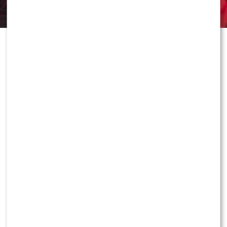
Dawid Kwiatkowski od lat jest jedną
z największych gwiazd polskiej sceny
muzycznej. Mało kto jednak
wiedział, że jeszcze jako nastolatek
zrobił wszystko, by spełnić jedno ze
swoich największych marzeń.
Podczas koncertu wokalista wrócił
wspomnieniami do historii związanej
z Justinem Bieberem, która dziś