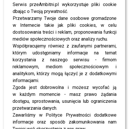
PODOBNE ARTYKUŁY:
KRZYSZTOF GOJDZ
LATTAFA
Serwis przeAmbitni.pl wykorzystuje pliki cookie
PERFUMY ARABSKIE
PREMIERA PERFUM
WAHA
dbając o Twoją prywatność.
Przetwarzamy Twoje dane osobowe gromadzone
Doda wzruszyła się na scenie. Wszystko przez słowa o
rodzicach [FOTO]
w Internecie takie jak pliki cookies, w celu
dostosowania treści i reklam, proponowania funkcji
Letnie hity kolorystyczne pod lupą: Wybierz modne
mediów społecznościowych oraz analizy ruchu.
kolory męskich koszulek polo na lato
Współpracujemy również z zaufanymi partnerami,
którym udostępniamy informacje na temat
korzystania z naszego serwisu - firmom
WYBRANE DLA CIEBIE
reklamowym, mediom społecznościowym i
Gwiazdy w czerni na premierze nowych
analitykom, którzy mogą łączyć je z dodatkowymi
perfum OVERDOSE marki ARMAF: Opozda,
informacjami.
Sablewska, Collins, Sikora [FOTO]
Zgoda jest dobrowolna i możesz wycofać ją
w każdym momencie - masz prawo żądania
dostępu, sprostowania, usunięcia lub ograniczenia
Nicol Pniewska zdradza, że miłością do
przetwarzania danych.
perfum zaraził ją chłopak – Lattafa
Khamrah Waha: „Będzie naszym nowym
Zawarliśmy w Polityce Prywatności dodatkowe
faworyt”
informacje oraz sposób zakomunikowania nam
Twojej woli skorzystania z ww. praw.