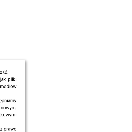
ość.
ak pliki
i mediów
ępniamy
amowym,
atkowymi
sz prawo