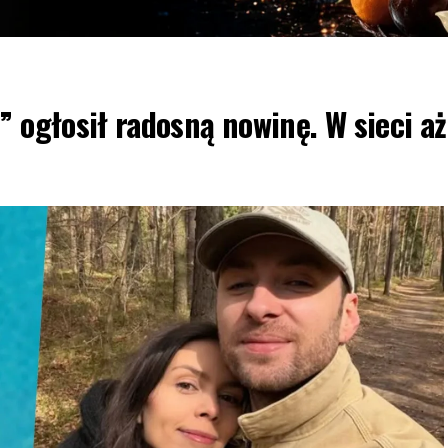
” ogłosił radosną nowinę. W sieci aż