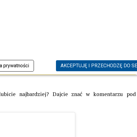
em głowy, które stało się jego znakiem rozpoznawczym.
woją prywatność, nie jest tajemnicą, że
Dominik Dudek
 dzień pracuje jako lekarz, od lat tworzyli szczęśliwy i
i zrobić kolejny ważny krok i podzielić się swoim
zuje na to, że dla zwycięzcy
„The Voice of Poland”
kniejszych rozdziałów w życiu – zarówno prywatnym, jak
ka prywatności
AKCEPTUJĘ I PRZECHODZĘ DO S
 zaśpiewała hit Marka Grechuty. Widzowie TVP wydali
ubicie najbardziej? Dajcie znać w komentarzu pod