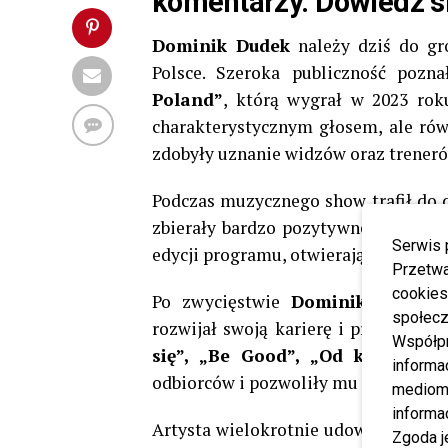
komentarzy. Dowiedz si
Dominik Dudek
należy dziś do gr
Polsce. Szeroka publiczność pozn
Poland”
, którą wygrał w 2023 rok
charakterystycznym głosem, ale rów
zdobyły uznanie widzów oraz treneró
Podczas muzycznego show trafił do
zbierały bardzo pozytywne recenzje. 
Serwis 
edycji programu, otwierając sobie dr
Przetwa
cookies
Po zwycięstwie
Dominik Dudek
n
społecz
rozwijał swoją karierę i prezentowa
Współp
się”, „Be Good”, „Od kiedy jes
informa
odbiorców i pozwoliły mu zbudować 
mediom 
informa
Artysta wielokrotnie udowadniał rów
Zgoda j