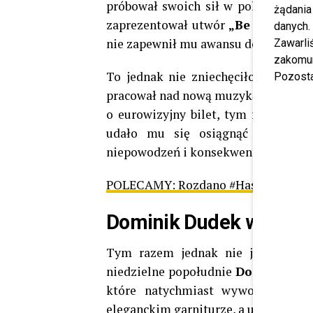
próbował swoich sił w polskich pre
żądania
zaprezentował utwór
„Be Good”
, k
danych.
nie zapewnił mu awansu do konkursu
Zawarl
zakomun
To jednak nie zniechęciło młodego 
Pozosta
pracował nad nową muzyką i rozwijał
o eurowizyjny bilet, tym razem z 
udało mu się osiągnąć wymarzone
niepowodzeń i konsekwentnie podąża
POLECAMY:
Rozdano #Hashtagi Roku.
Dominik Dudek wziął śl
Tym razem jednak nie jego działa
niedzielne popołudnie
Dominik Du
które natychmiast wywołało ogrom
eleganckim garniturze, a u jego boku