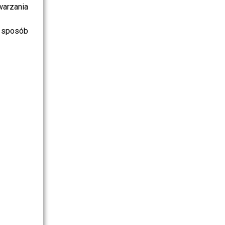
warzania
 sposób