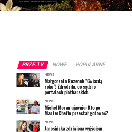
PRZE.TV
NOWE
POPULARNE
NEWS
Małgorzata Rozenek “Gwiazdą
roku”! Zdradziła, co sądzi o
portalach plotkarskich
NEWS
Michel Moran ujawnia: Kto po
MasterChefie przestał gotować?
NEWS
Jarosińska zdziwiona wyjściem