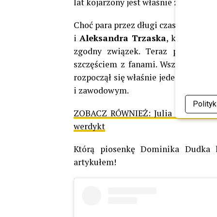
lat kojarzony jest właśnie z nakryci
Choć para przez długi czas chroniła s
i
Aleksandra Trzaska
, która na co
zgodny związek. Teraz postanowil
szczęściem z fanami. Wszystko wska
rozpoczął się właśnie jeden z najpię
i zawodowym.
Polity
ZOBACZ RÓWNIEŻ:
Julia Wieniawa
werdykt
Którą piosenkę Dominika Dudka l
artykułem!