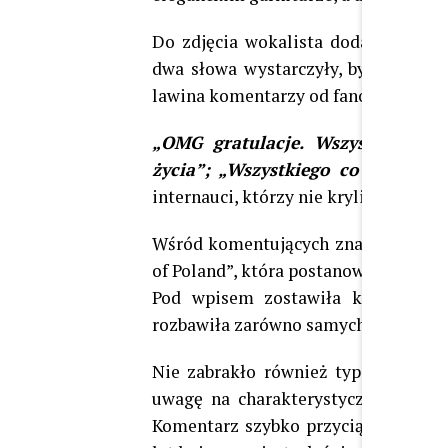
Do zdjęcia wokalista dodał krótki
dwa słowa wystarczyły, by pod poste
lawina komentarzy od fanów i znajom
„OMG gratulacje. Wszystkiego d
życia”; „Wszystkiego co najpiękni
internauci, którzy nie kryli wzruszen
Wśród komentujących znalazła się 
of Poland”, która postanowiła w żart
Pod wpisem zostawiła komentarz
rozbawiła zarówno samych nowożeńcó
Nie zabrakło również typowego dla
uwagę na charakterystyczny elemen
Komentarz szybko przyciągnął uwa