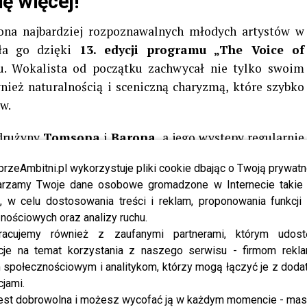
ę więcej!
ona najbardziej rozpoznawalnych młodych artystów w
ała go dzięki
13. edycji programu „The Voice of
u. Wokalista od początku zachwycał nie tylko swoim
nież naturalnością i sceniczną charyzmą, które szybko
w.
 drużyny
Tomsona
i
Barona
, a jego występy regularnie
Ostatecznie to właśnie on okazał się najlepszy w całej
przeAmbitni.pl wykorzystuje pliki cookie dbając o Twoją prywatn
zwi do profesjonalnej kariery muzycznej.
rzamy Twoje dane osobowe gromadzone w Internecie takie j
, w celu dostosowania treści i reklam, proponowania funkcj
ie zamierzał spoczywać na laurach. Konsekwentnie
nościowych oraz analizy ruchu.
ł kolejne autorskie utwory. Piosenki takie jak
„Wydaje
racujemy również z zaufanymi partnerami, którym udost
teś” czy „Hold The Light”
szybko znalazły swoich
cje na temat korzystania z naszego serwisu - firmom rekl
silną pozycję na rynku muzycznym.
społecznościowym i analitykom, którzy mogą łączyć je z dod
cjami.
nież, że nie boi się ambitnych wyzwań. Już w 2023 roku
est dobrowolna i możesz wycofać ją w każdym momencie - ma