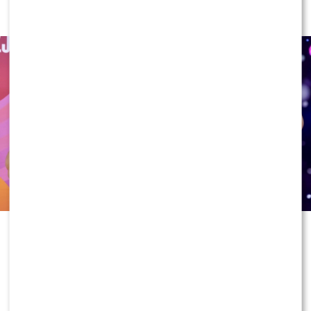
jeden element
Skolim po raz kolejny udowodnił, że
doskonale wie, jak zwrócić na siebie
uwagę. Tym razem nie chodziło