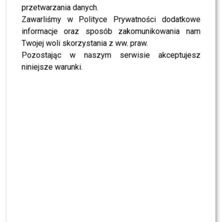
przetwarzania danych.
Zawarliśmy w Polityce Prywatności dodatkowe
fot. screen z Instagram
informacje oraz sposób zakomunikowania nam
Twojej woli skorzystania z ww. praw.
S.S.
Pozostając w naszym serwisie akceptujesz
niniejsze warunki.
2
0
PODOBNE ARTYKUŁY:
EMILY RATAJKOWSKI
EMILY RATAJKOWSKI CIĄŻA
PRZEAMBITNI
PRZEAMBITNI.PL
RATAJKOWSKI
Pszoniak, Karewicz, Królikowski – wspominamy tych,
którzy odeszli w 2020 roku
Brodzik, Kawka i Sadowski w audio noweli “Czego oczy
nie widzą”
WYBRANE DLA CIEBIE