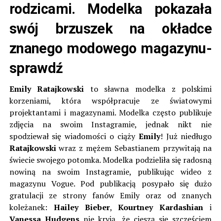
rodzicami. Modelka pokazała
swój brzuszek na okładce
znanego modowego magazynu-
sprawdź
Emily Ratajkowski
to sławna modelka z polskimi
korzeniami, która współpracuje ze światowymi
projektantami i magazynami. Modelka często publikuje
zdjęcia na swoim Instagramie, jednak nikt nie
spodziewał się wiadomości o ciąży
Emily
! Już niedługo
Ratajkowski
wraz z mężem Sebastianem przywitają na
świecie swojego potomka. Modelka podzieliła się radosną
nowiną na swoim Instagramie, publikując wideo z
magazynu Vogue. Pod publikacją posypało się dużo
gratulacji ze strony fanów Emily oraz od znanych
koleżanek:
Hailey Bieber
,
Kourtney Kardashian
i
Vanessa Hudgens
nie kryją, że cieszą się szczęściem