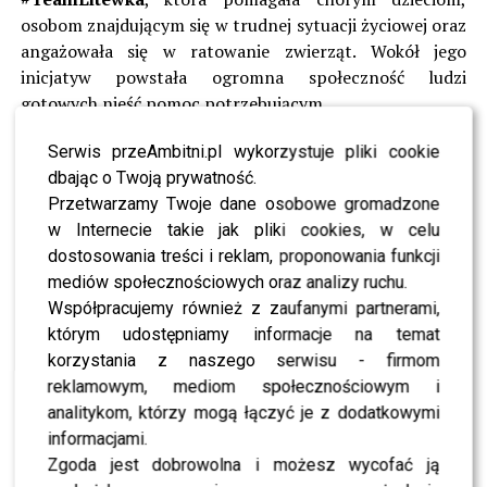
osobom znajdującym się w trudnej sytuacji życiowej oraz
angażowała się w ratowanie zwierząt. Wokół jego
inicjatyw powstała ogromna społeczność ludzi
gotowych nieść pomoc potrzebującym.
Działalność społecznika wykraczała daleko poza
Serwis przeAmbitni.pl wykorzystuje pliki cookie
internetowe zbiórki.
Łukasz Litewka
regularnie
dbając o Twoją prywatność.
angażował się w akcje pomocowe, wspierał rodziny w
Przetwarzamy Twoje dane osobowe gromadzone
kryzysie i nagłaśniał historie osób, które bez rozgłosu
w Internecie takie jak pliki cookies, w celu
zmagały się z dramatami życia codziennego. Wielu
dostosowania treści i reklam, proponowania funkcji
obserwatorów podkreślało, że jego autentyczność i
mediów społecznościowych oraz analizy ruchu.
zaangażowanie były czymś wyjątkowym w polskim życiu
Współpracujemy również z zaufanymi partnerami,
publicznym.
którym udostępniamy informacje na temat
korzystania z naszego serwisu - firmom
Pogrzeb posła odbył się 29 kwietnia i miał charakter
reklamowym, mediom społecznościowym i
państwowy. Na ostatnim pożegnaniu pojawiły się tłumy
analitykom, którzy mogą łączyć je z dodatkowymi
mieszkańców, przyjaciół oraz polityków. W
informacjami.
uroczystościach uczestniczył między innymi prezydent
Zgoda jest dobrowolna i możesz wycofać ją
Karol Nawrocki
wraz z żoną, a także
Doda
, która