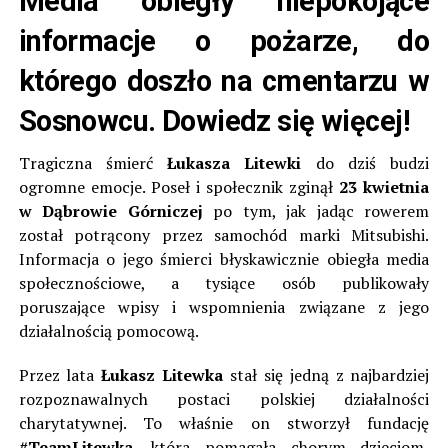
Media obiegły niepokojące
informacje o pożarze, do
którego doszło na cmentarzu w
Sosnowcu. Dowiedz się więcej!
Tragiczna śmierć
Łukasza Litewki
do dziś budzi
ogromne emocje. Poseł i społecznik zginął
23 kwietnia
w Dąbrowie Górniczej
po tym, jak jadąc rowerem
został potrącony przez samochód marki Mitsubishi.
Informacja o jego śmierci błyskawicznie obiegła media
społecznościowe, a tysiące osób publikowały
poruszające wpisy i wspomnienia związane z jego
działalnością pomocową.
Przez lata
Łukasz Litewka
stał się jedną z najbardziej
rozpoznawalnych postaci polskiej działalności
charytatywnej. To właśnie on stworzył fundację
#TeamLitewka
, która pomagała chorym dzieciom,