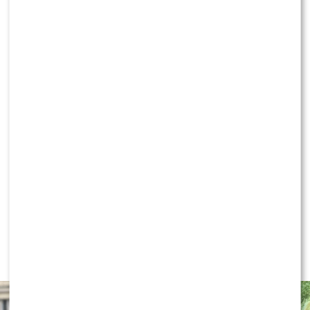
Są nowe fakty ws. wypadku Łukasza Litewki?
Prokuratura ujawnia szczegóły
KLIKNIJ, ABY SKOMENTOWAĆ
NEWS
Internauci wybrali nową parę dla
„Dzień dobry TVN”. Czy stacja
posłucha ich głosu?