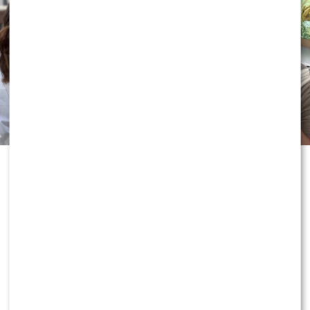
Wakacyjne wydania „Dzień dobry
TVN” przynoszą coraz więcej
niespodzianek. Produkcja nie boi się
eksperymentować z prowadzącymi, a
jeden z prezenterów po raz kolejny