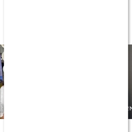
Czy Olek Sikora czuje się
BEZPIECZNIE w “Halo tu Polsat”?
Cichopek i Kurzajewski już nie
PRACUJĄ
Czy OLEK Sikora czuje się BEZPIECZNIE w “Halo tu