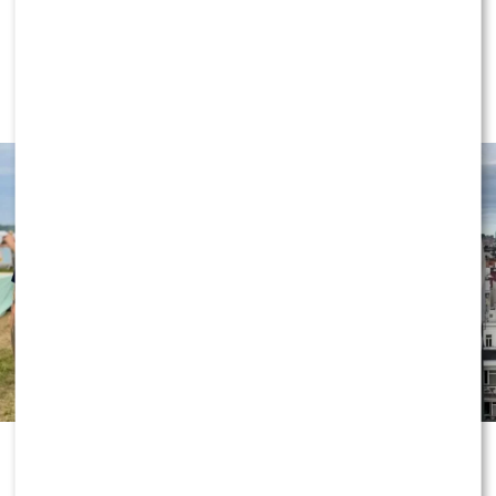
Wielki transfer do „Dzień dobry
TVN”. Do programu dołącza znana
gwiazda
„Dzień dobry TVN” nie zwalnia tempa