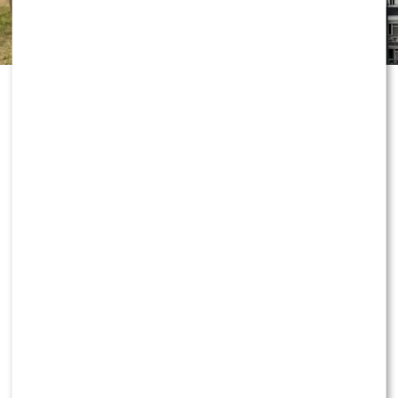
„Dzień dobry TVN” nie zwalnia tempa
i już przygotowuje kolejne nowości
przed jesienną ramówką. Wszystko
wskazuje na to, że do redakcji
dołączy znana twarz, która ma
wnieść do programu zupełnie nową
energię. Co dokładnie będzie robił
nowy współpracownik śniadaniówki?
Dowiedz się więcej!