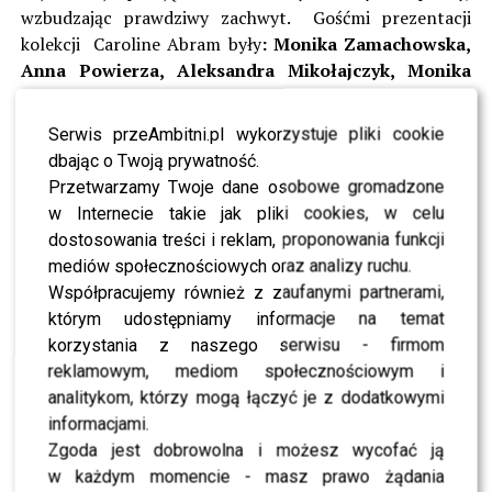
wzbudzając prawdziwy zachwyt. Gośćmi prezentacji
kolekcji Caroline Abram były
: Monika Zamachowska,
Anna Powierza, Aleksandra Mikołajczyk, Monika
Jarosińska, Wiganna Papina, Olga Kalicka, Laura
Breszka, Magdalena Antosiewicz, Paula
Serwis przeAmbitni.pl wykorzystuje pliki cookie
Jagodzińska, wokalistki Singin’ Birds, Aldona
dbając o Twoją prywatność.
Orman, Agata Steczkowska, Jarek Szado, Ian Roth ,
Przetwarzamy Twoje dane osobowe gromadzone
Marysia Markiewicz, wokalistka i modelka ,
Maciej
w Internecie takie jak pliki cookies, w celu
Muszyński, projektant Mima Bags
oraz wielu
dostosowania treści i reklam, proponowania funkcji
stylistów i dziennikarzy z redakcji modowych. Wszyscy
mediów społecznościowych oraz analizy ruchu.
słuchali cennych i celnych uwag projektantki na temat
Współpracujemy również z zaufanymi partnerami,
doboru opraw, urzeczeni jej otwartością, filozofią,
którym udostępniamy informacje na temat
wiedzą i talentem.
korzystania z naszego serwisu - firmom
reklamowym, mediom społecznościowym i
Nadchodzący sezon modowy będzie niewątpliwie
analitykom, którzy mogą łączyć je z dodatkowymi
czasem, w którym znana w Polsce od trzech lat marka
informacjami.
Caroline Abram poszerzy grono klientek, które
Zgoda jest dobrowolna i możesz wycofać ją
potrzebują okularów do codziennego użytku oraz
w każdym momencie - masz prawo żądania
traktują je jako uzupełnienie stroju, biżuterię i element