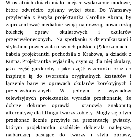
W ostatnich dniach miało miejsce wydarzenie modowe,
które odwróciło opisany wyżej stan. Do Warszawy
przyleciała z Paryża projektantka Caroline Abram, by
zaprezentować medialnie swoją najnowszą, nowatorską
kolekcję opraw okularowych i okularów
przeciwsłonecznych. Na spotkaniu z dziennikarzami i
stylistami powiedziała o swoich polskich (!) korzeniach –
babcia projektantki pochodziła z Krakowa, a dziadek z
Kutna. Projektantka wyjaśniła, czym są dla niej okulary,
jako część garderoby i jako część wizerunku oraz co
inspiruje ją do tworzenia oryginalnych kształtów i
łączenia barw w oprawach okularów korekcyjnych i
przeciwsłonecznych. W jednym z wywiadów
telewizyjnych projektantka wyraziła przekonanie, że
dobrze dobrane oprawki stanowią znakomitą
alternatywę dla liftingu twarzy kobiety. Mogły się o tym
przekonać licznie przybyłe na prezentację gwiazdy,
którym projektantka osobiście dobierała najlepsze,
najbardziej pasujące do twarzy i stylu oprawy,