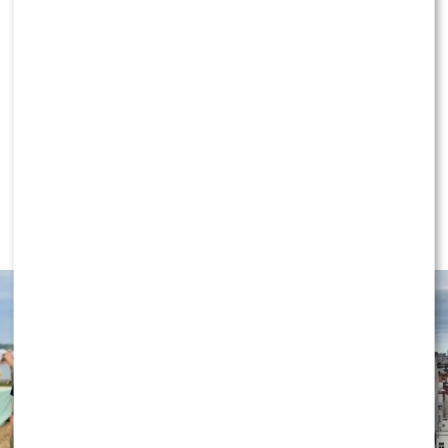
Concept & Aptos: Jarosińska, Madeńska,
Maluba, Biernat, …
NEWS
Wielki transfer do „Dzień dobry
TVN”. Do programu dołącza znana
gwiazda