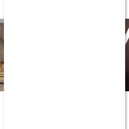
i zdradza podstawę WIZERUNKU –
jeszcze przed bielizną!?
Maja Sablewska podsumowała DODĘ i zdradza podstawę
WIZERUNKU – jeszcze przed bielizną!
OLECAMY:
Jeden telefon odmienił życie Dawida
Kwiatkowskiego. W tle Justin Bieber