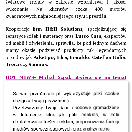
światowe trendy w zakresie wzornictwa i jakości
wykonania. Na klientów czeka 400 metrów
kwadratowych najmodniejszego stylu i prestiżu.
Kooperacja firm
H&H Solutions
, specjalizującej się
tematyce łóżek i materacy oraz
Lusso Casa
, ekspertów
od mebli i oświetlenia, sprawiła, że pod jednym dachem
mamy okazję podziwiać produkty tak legendarnych
brandów jak
Arketipo, Edra, Bonaldo, Catellan Italia,
Treca czy Somnus.
HOT NEWS- Michał Szpak otwiera się na temat
swojej orientacji i dodaje: Nie identyfikuję się z
żadną płcią
Serwis przeAmbitni.pl wykorzystuje pliki cookie
dbając o Twoją prywatność.
Mieszkańcy Warszawy, tak jak rezydenci Los Angeles,
Przetwarzamy Twoje dane osobowe gromadzone
Paryża czy Tokyo, mogą korzystać z najlepszych
w Internecie takie jak pliki cookies, w celu
rozwiązań aranżacyjnych, które od lat królują w
dostosowania treści i reklam, proponowania funkcji
prestiżowych domach na całym świecie. Na imprezie
mediów społecznościowych oraz analizy ruchu.