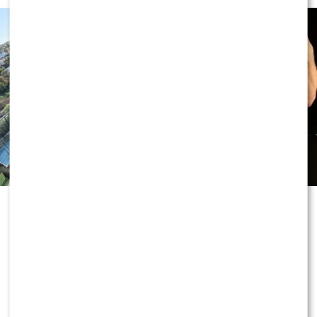
Adam Zdrójkowski od lat uchodzi za
jednego z najpopularniejszych
aktorów młodego pokolenia. Tym
razem nie mówi się jednak o jego