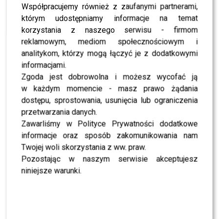
pojawili się
Joanna Koroniewska i Maciej Dowbor,
Współpracujemy również z zaufanymi partnerami,
którzy właśnie przeprowadzają się z domu na Wilanowie
którym udostępniamy informacje na temat
do apartamentu w centrum Warszawy, więc tematyka
korzystania z naszego serwisu - firmom
Showroomu
jest im bardzo bliska.
Anna Kalczyńska
reklamowym, mediom społecznościowym i
także szukała inspiracji do wykończenia swojego nowego
analitykom, którzy mogą łączyć je z dodatkowymi
domu. Na
otwarcie wpadła również
Joanna Opozda
, bo i
informacjami.
ona marzy o miejscu z ogródkiem dla siebie i synka w
Zgoda jest dobrowolna i możesz wycofać ją
stolicy.
w każdym momencie - masz prawo żądania
dostępu, sprostowania, usunięcia lub ograniczenia
Wnętrzarskie trendy w nowym salonie podziwiali też
przetwarzania danych.
Karolina Pisarek
z mężem,
Anna Dec, Anna Popek,
Zawarliśmy w Polityce Prywatności dodatkowe
Rafał Grabias, Angelika Głaczkowska, Monika
informacje oraz sposób zakomunikowania nam
Mielnicka, Kris Florek, siostry Szczepańskie, Maja
Twojej woli skorzystania z ww. praw.
Sablewska, Ksenia Chlebicka, Magda Antosiewicz.
Pozostając w naszym serwisie akceptujesz
niniejsze warunki.
Obejrzyjcie zdjęcia z wydarzenia!
ZOBACZ RÓWNIEŻ- Joanna Koroniewska z
bandażem na szyi zmartwiła fanów: Jeśli nie
przestanę krzyczeć, to przestanę mówić