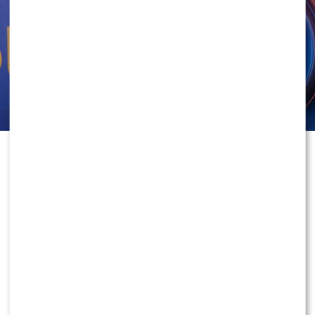
prowadzili rozmowy z gośćmi, relacjonowali
najważniejsze wydarzenia i współtworzyli program,
który miał skutecznie rywalizować z pozostałymi
śniadaniówkami na rynku.
W ubiegłym tygodniu para opublikowała wspólne
oświadczenie, w którym poinformowała o zakończeniu
współpracy ze stacją. Komunikat szybko obiegł media i
wywołał falę komentarzy wśród widzów oraz branży
telewizyjnej.
3
0
“Pragniemy poinformować, że wraz z wygaśnięciem
dotychczasowego kontraktu podjęliśmy decyzję o
zakończeniu naszej współpracy z telewizją Polsat.
Czas spędzony w stacji był dla nas niezwykle cennym
doświadczeniem i ważnym przystankiem w
dotychczasowej karierze zawodowej. Jesteśmy
wdzięczni za zaufanie, wspólną pracę oraz możliwość
współtworzenia projektów, które na stałe wpisały się