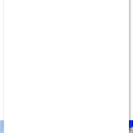
„Dwa różne światy” – Leon Myszkowski
szczerze o piosence Steczkowskiej i Skolima
KLIKNIJ, ABY SKOMENTOWAĆ
NEWS
Miszczak przerwał milczenie ws.
Cichopek i Kurzajewskiego: “Źle
wybrali”. Zaskoczeni?