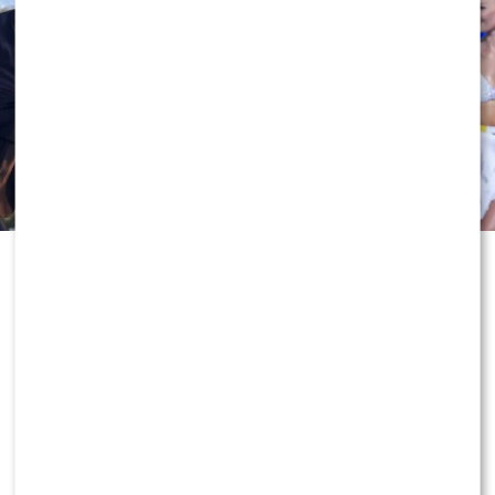
Odejście Katarzyny Cichopek i
Macieja Kurzajewskiego z „Halo tu
Polsat” wciąż wywołuje ogromne
emocje. Po dniach spekulacji głos w
sprawie zabrał sam Edward