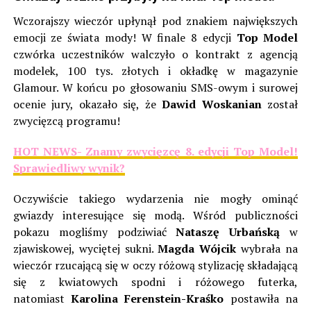
Wczorajszy wieczór upłynął pod znakiem największych
emocji ze świata mody! W finale 8 edycji
Top Model
czwórka uczestników walczyło o kontrakt z agencją
modelek, 100 tys. złotych i okładkę w magazynie
Glamour. W końcu po głosowaniu SMS-owym i surowej
ocenie jury, okazało się, że
Dawid
Woskanian
został
zwycięzcą programu!
HOT NEWS- Znamy zwycięzcę 8. edycji Top Model!
Sprawiedliwy wynik?
Oczywiście takiego wydarzenia nie mogły ominąć
gwiazdy interesujące się modą. Wśród publiczności
pokazu mogliśmy podziwiać
Nataszę Urbańską
w
zjawiskowej, wyciętej sukni.
Magda Wójcik
wybrała na
wieczór rzucającą się w oczy różową stylizację składającą
się z kwiatowych spodni i różowego futerka,
natomiast
Karolina Ferenstein-Kraśko
postawiła na