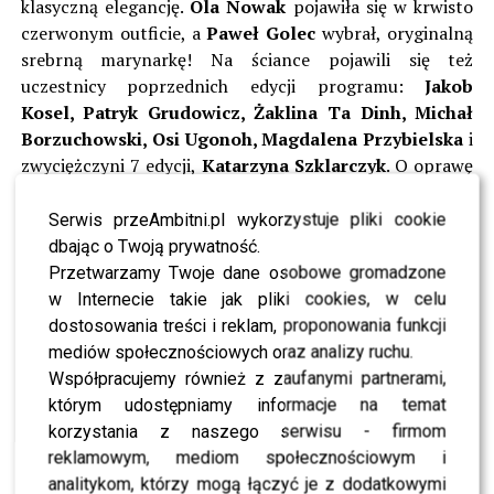
klasyczną elegancję.
Ola Nowak
pojawiła się w krwisto
czerwonym outficie, a
Paweł Golec
wybrał, oryginalną
srebrną marynarkę! Na ściance pojawili się też
uczestnicy poprzednich edycji programu:
Jakob
Kosel,
Patryk Grudowicz, Żaklina Ta Dinh, Michał
Borzuchowski, Osi Ugonoh, Magdalena Przybielska
i
zwyciężczyni 7 edycji,
Katarzyna Szklarczyk
.
O oprawę
muzyczną finału zadbali
Rosalie, Piotr Rogucki, Kuba
Karaś
i
Krzysztof Zalewski
, który zrobił wrażenie
Serwis przeAmbitni.pl wykorzystuje pliki cookie
swoim garniturem.
dbając o Twoją prywatność.
Przetwarzamy Twoje dane osobowe gromadzone
Obejrzyjcie bajeczne stylizacje gwiazd!
w Internecie takie jak pliki cookies, w celu
dostosowania treści i reklam, proponowania funkcji
ZOBACZ RÓWNIEŻ- Michał Piróg nauczy tańczyć
mediów społecznościowych oraz analizy ruchu.
córkę Joanny Krupy po finale Top Model?
Współpracujemy również z zaufanymi partnerami,
którym udostępniamy informacje na temat
korzystania z naszego serwisu - firmom
reklamowym, mediom społecznościowym i
analitykom, którzy mogą łączyć je z dodatkowymi