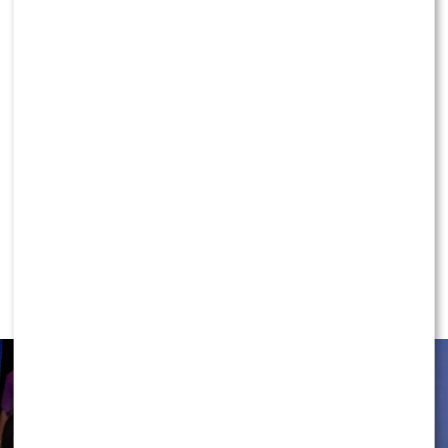
KONTYNUUJ CZYTANIE
NEWS
Rafał Maserak wie, kto będzie w jury
„Tańca z Gwiazdami”!? Padły słowa o
Wieniawie…