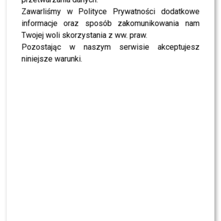
Zawarliśmy w Polityce Prywatności dodatkowe
informacje oraz sposób zakomunikowania nam
Twojej woli skorzystania z ww. praw.
Pozostając w naszym serwisie akceptujesz
niniejsze warunki.
Zakup Ferrarii
Post udostępniony przez
Popek Oficjalnie
(@popek_oficjalnie)
Fot. Screen Instagram
BĄDŹ NA BIEŻĄCO –
POLUB NAS NA FACEBOOKU
!
0
0
PODOBNE ARTYKUŁY:
POPEK
POPEK CZEKA NA SYNA
POPEK DZIECI
POPEK FERRARI
POPEK NARODZINY SYNA
POPEK OJCEM
POPEK SYN
POPEK WÓZEK
POPEK WYPRAWKA DLA SYNA