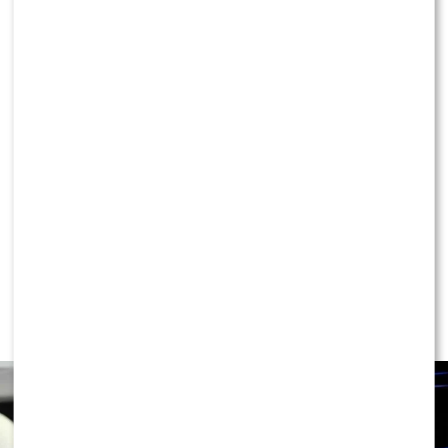
KONTYNUUJ CZYTANIE
NEWS
Ewa Wachowicz TEŻ ODCHODZI z
„halo, tu Polsat”! WYGRYZŁA ją Ida
NOWAKOWSKA?!