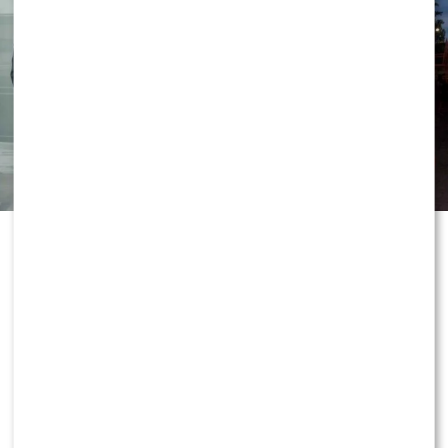
Grzegorz Collins OBURZONY pytaniem o partnera
Sylwii Bomby – aż POKŁÓCIŁ się z BRATEM!?
Wywiad udało się przeprowadzić podczas ekskluzywnej
premier perfum Armaf Club de Nuit Intense Overdose.
POLECAMY:
Program Marcina Prokopa PRZENOSI SIĘ
do Polsatu. Wielki transfer?