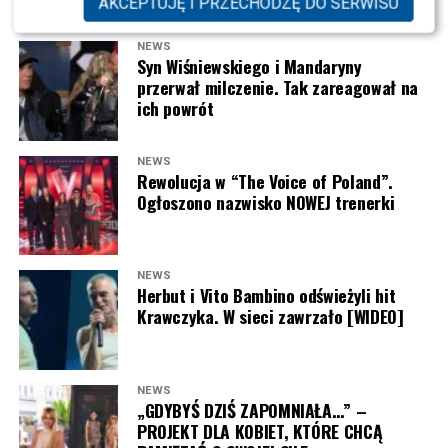
AKCEPTUJĘ I PRZECHODZĘ DO SERWISU
NEWS
Syn Wiśniewskiego i Mandaryny
przerwał milczenie. Tak zareagował na
ich powrót
NEWS
Rewolucja w “The Voice of Poland”.
Ogłoszono nazwisko NOWEJ trenerki
NEWS
Herbut i Vito Bambino odświeżyli hit
Krawczyka. W sieci zawrzało [WIDEO]
NEWS
„GDYBYŚ DZIŚ ZAPOMNIAŁA…” –
PROJEKT DLA KOBIET, KTÓRE CHCĄ