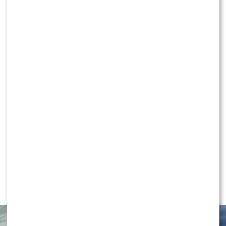
tatuażystę
Tadla, Popek i Cleo powrócili do Tańca z
Gwiazdami – relacja z 100 odcinka
Popek rzuca wyzwanie Magdzie Gessler! Fani:
“To może być grube”!
Błyszcząca Anna Popek, Lenska ze stanikiem
na wierzchu – gwiazdy na premierze “Berka
2”
NEWS
Grzegorz Collins OBURZONY
pytaniem o partnera Sylwii Bomby –
aż POKŁÓCIŁ się z BRATEM!?