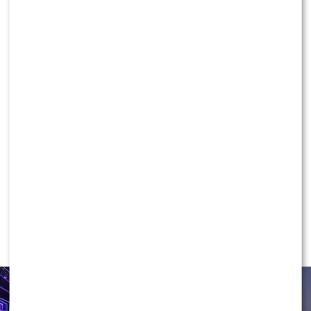
0
0
KONTYNUUJ CZYTANIE
NEWS
Ida Nowakowska PODBIJA POLSAT!
Wygryzła już Wachowicz i Cichopek
w „halo, tu Polsat”?