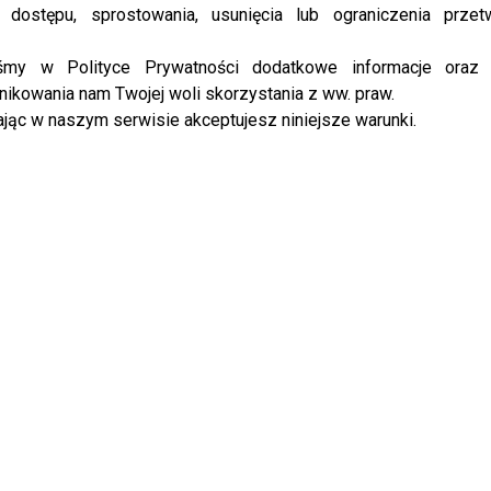
 dostępu, sprostowania, usunięcia lub ograniczenia przet
rz Brzmi Znajomo” z nowym prowadzącym –
go
iśmy w Polityce Prywatności dodatkowe informacje oraz
ikowania nam Twojej woli skorzystania z ww. praw.
jąc w naszym serwisie akceptujesz niniejsze warunki.