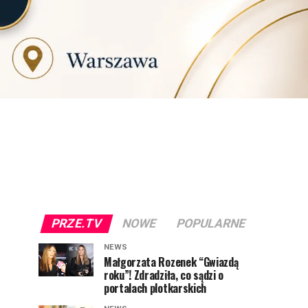
PRZE.TV
NOWE
POPULARNE
NEWS
Małgorzata Rozenek “Gwiazdą
roku”! Zdradziła, co sądzi o
portalach plotkarskich