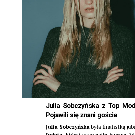
Julia Sobczyńska z Top Mode
Pojawili się znani goście
Julia Sobczyńska
była finalistką ju
Judytą
, której wyprawiła huczne 2