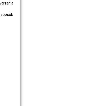
warzania
 sposób