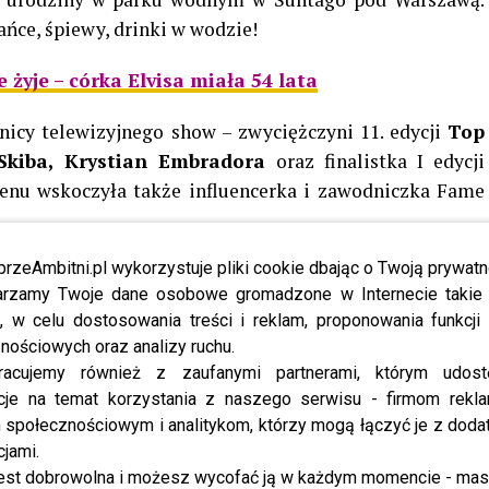
ańce, śpiewy, drinki w wodzie!
żyje – córka Elvisa miała 54 lata
tnicy telewizyjnego show – zwyciężczyni 11. edycji
Top
 Skiba, Krystian Embradora
oraz finalistka I edycji
senu wskoczyła także influencerka i zawodniczka Fame
przeAmbitni.pl wykorzystuje pliki cookie dbając o Twoją prywatn
P Roomie, specjalnie udekorowanym na tę okazję.
Na
rzamy Twoje dane osobowe gromadzone w Internecie takie j
ekąski, szampan, a przy torcie odśpiewano głośne “Sto
, w celu dostosowania treści i reklam, proponowania funkcj
ksu zrobił bar w wodzie. Goście delektowali się tam
nościowych oraz analizy ruchu.
c z basenu. Adrenalinę i odjazdową zabawę dla całej
racujemy również z zaufanymi partnerami, którym udost
ie zabrakło pisku dziewczyn.
Top Modelki
postawiły na
cje na temat korzystania z naszego serwisu - firmom rekl
jęć.
społecznościowym i analitykom, którzy mogą łączyć je z dod
cjami.
est dobrowolna i możesz wycofać ją w każdym momencie - ma