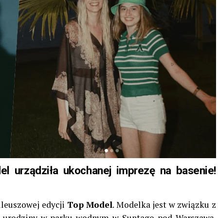
l urządziła ukochanej imprezę na basenie!
bileuszowej edycji
Top Model
. Modelka jest w związku z
4. urodziny w parku wodnym w Suntago pod Warszawą.