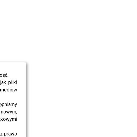
ość.
ak pliki
i mediów
ępniamy
amowym,
atkowymi
sz prawo