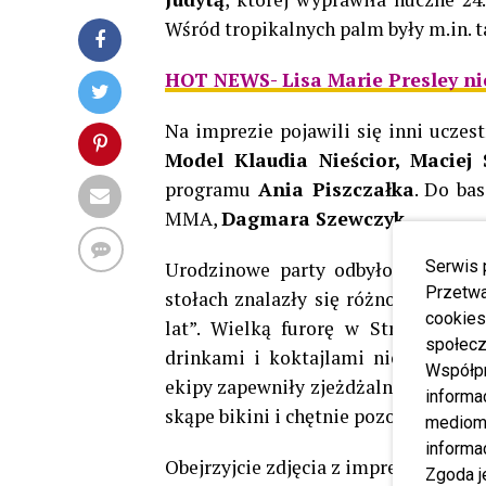
Wśród tropikalnych palm były m.in. t
HOT NEWS- Lisa Marie Presley nie 
Na imprezie pojawili się inni uczes
Model Klaudia Nieścior, Maciej
programu
Ania Piszczałka
. Do ba
MMA,
Dagmara Szewczyk.
Serwis 
Urodzinowe party odbyło się w VI
Przetwa
stołach znalazły się różnorodne prz
cookies
lat”.
Wielką furorę w Strefie Rela
społecz
drinkami i koktajlami nie wychodzą
Współp
ekipy zapewniły zjeżdżalnie, gdzie n
informa
skąpe bikini i chętnie pozowały do zd
mediom 
informa
Obejrzyjcie zdjęcia z imprezy!
Zgoda j