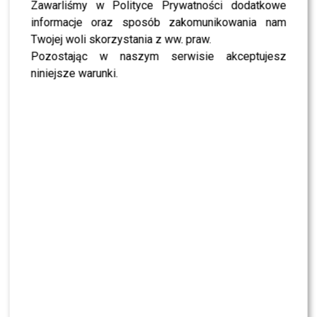
Jessica Mercedes i jej wielka wpadka!
Zawarliśmy w Polityce Prywatności dodatkowe
informacje oraz sposób zakomunikowania nam
Odmieniony DJ Adamus w świecie mody!
Twojej woli skorzystania z ww. praw.
Pozostając w naszym serwisie akceptujesz
niniejsze warunki.
WYBRANE DLA CIEBIE
Internauci wybrali nową parę dla „Dzień
dobry TVN”. Czy stacja posłucha ich głosu?
TVN, TVP czy Polsat? Polacy wybrali ulubioną
śniadaniówkę
Nie żyje Andrzej Morozowski. TVN24
natychmiast zmieniło ramówkę