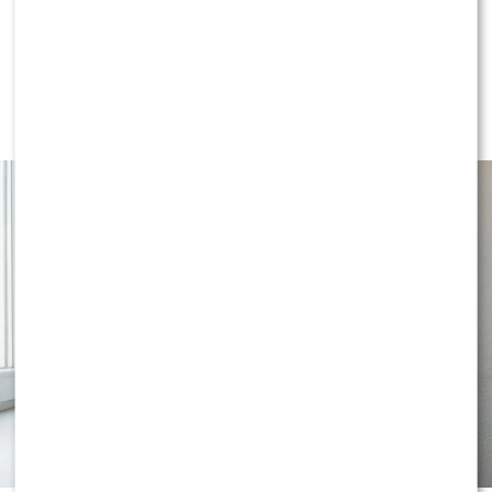
LIFESTYLE
Co robić ze skórą bezpośrednio po
goleniu?