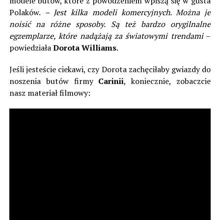
modele butów, które z powodzeniem wpiszą się w gusta
Polaków.
– Jest kilka modeli komercyjnych. Można je
noisić na różne sposoby. Są też bardzo orygilnalne
egzemplarze, które nadążają za światowymi trendami
–
powiedziała
Dorota Williams
.
Jeśli jesteście ciekawi, czy Dorota zachęciłaby gwiazdy do
noszenia butów firmy
Carinii
, koniecznie, zobaczcie
nasz materiał filmowy: