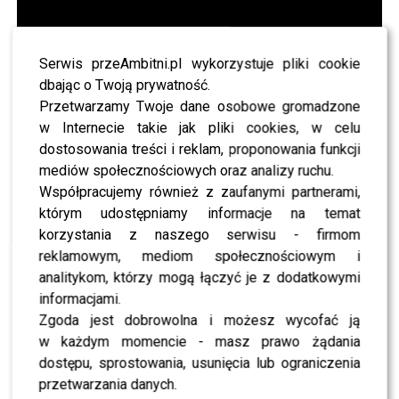
Serwis przeAmbitni.pl wykorzystuje pliki cookie
dbając o Twoją prywatność.
Przetwarzamy Twoje dane osobowe gromadzone
w Internecie takie jak pliki cookies, w celu
dostosowania treści i reklam, proponowania funkcji
mediów społecznościowych oraz analizy ruchu.
Współpracujemy również z zaufanymi partnerami,
którym udostępniamy informacje na temat
0
0
korzystania z naszego serwisu - firmom
reklamowym, mediom społecznościowym i
analitykom, którzy mogą łączyć je z dodatkowymi
PODOBNE ARTYKUŁY:
AGATA DZIARMAGOWSKA PROTEST
ALLAN
BUTY
CANDY GIRL NOWY SINGIEL
CARINII
informacjami.
DOROTA WILLIAMS
Zgoda jest dobrowolna i możesz wycofać ją
EWELINA LISOWSKA NOWA PŁYTA PREMIERA
KATE UPTON CKM
ŁUKASZ DRAPAŁA
w każdym momencie - masz prawo żądania
PHILIPA SEYMOURA HOFFMANA
POKAZ
STYLISTKA
TVN
dostępu, sprostowania, usunięcia lub ograniczenia
W SPOKOJU PIOSENKA 2013
przetwarzania danych.