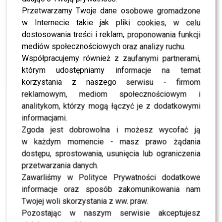
Przetwarzamy Twoje dane osobowe gromadzone
NEWS
w Internecie takie jak pliki cookies, w celu
Krzysztof Skiba punktuje Skolima: “Grasz
dostosowania treści i reklam, proponowania funkcji
koncerty w każdej dziurze”
mediów społecznościowych oraz analizy ruchu.
Współpracujemy również z zaufanymi partnerami,
NEWS
którym udostępniamy informacje na temat
Maryla Rodowicz nie kryje smutku. Jej słowa
korzystania z naszego serwisu - firmom
poruszają
reklamowym, mediom społecznościowym i
analitykom, którzy mogą łączyć je z dodatkowymi
NEWS
informacjami.
Doda zabrała głos ws. emerytur artystów. Padły
mocne słowa
Zgoda jest dobrowolna i możesz wycofać ją
w każdym momencie - masz prawo żądania
dostępu, sprostowania, usunięcia lub ograniczenia
NEWS
przetwarzania danych.
Sebastian Fabijański powiedział TO publicznie. W
sieci natychmiast zawrzało
Zawarliśmy w Polityce Prywatności dodatkowe
informacje oraz sposób zakomunikowania nam
Twojej woli skorzystania z ww. praw.
NEWS
Pozostając w naszym serwisie akceptujesz
Skolim przegiął? Anna Rusowicz nie zostawiła na