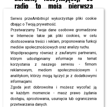
radio to moja pierwsza
zawodowa miłość, która nie
Serwis przeAmbitni.pl wykorzystuje pliki cookie
wygasła. Radio to prywatny,
dbając o Twoją prywatność.
wręcz intymny kontakt ze
Przetwarzamy Twoje dane osobowe gromadzone
słuchaczem, cieszę się, że
w Internecie takie jak pliki cookies, w celu
dostosowania treści i reklam, proponowania funkcji
będę mogła nawiązywać
mediów społecznościowych oraz analizy ruchu.
taką relację właśnie w
Współpracujemy również z zaufanymi partnerami,
Zetce.
którym udostępniamy informacje na temat
korzystania z naszego serwisu - firmom
reklamowym, mediom społecznościowym i
Będziecie spędzać soboty słuchając dziennikarki?
analitykom, którzy mogą łączyć je z dodatkowymi
informacjami.
ZOBACZ RÓWNIEŻ-Marina pokazała synka na
Zgoda jest dobrowolna i możesz wycofać ją
rękach Szczęsnego – słodki tatuś?
w każdym momencie - masz prawo żądania
dostępu, sprostowania, usunięcia lub ograniczenia
przetwarzania danych.
scena z: Jan Kliment, Beata Tadla, SK:, , fot. Baranowski/AKPA