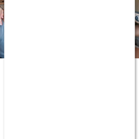
Karolina Gilon i Mateusz
Świerczyński uchodzą za jedną z
najbardziej zakochanych par
polskiego show-biznesu. Teraz
zdecydowali się na wyjątkowo
szczere wyznanie, w którym