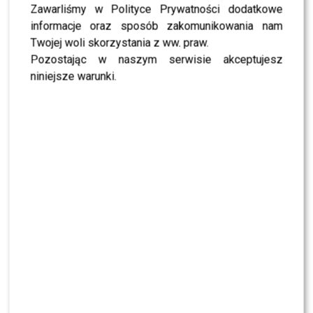
Zawarliśmy w Polityce Prywatności dodatkowe
informacje oraz sposób zakomunikowania nam
0
0
Twojej woli skorzystania z ww. praw.
Pozostając w naszym serwisie akceptujesz
niniejsze warunki.
PODOBNE ARTYKUŁY:
BEATA TADLA
BEATA TADLA NOWA PRACA
BEATA TADLA RADIO ZET
BEATA TADLA TANIEC Z GWIAZDAMI
PRZEAMBITNI
Gdzie w wigilie posłuchać kolęd? Mamy podpowiedź!
Maciej Musiał ma większe ambicje! Odejdzie z
“Rodzinki.pl”!?
WYBRANE DLA CIEBIE
TYLKO U NAS: Sylwia Bomba i Grzegorz
Collins ROZSTALI SIĘ? Oto nasze ustalenia