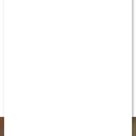
Rusza nowy teleturniej z gwiazdami. Kiedy
oglądać „Omnibus – szybcy i mądrzy”?
KLIKNIJ, ABY SKOMENTOWAĆ
NEWS
Karolina Gilon ZALAŁA SIĘ łzami.
Nagle zwróciła się do Mateusza
[WIDEO]