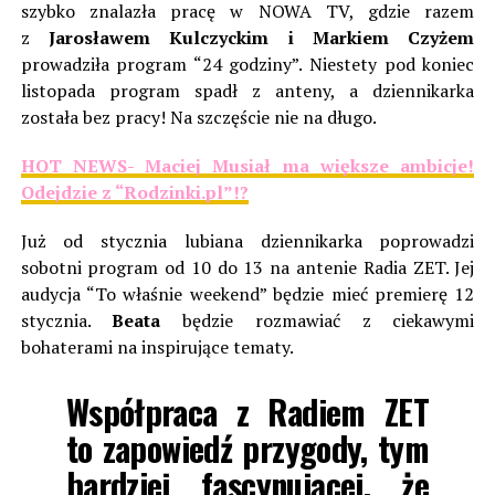
szybko znalazła pracę w NOWA TV, gdzie razem
z
Jarosławem Kulczyckim i Markiem Czyżem
prowadziła program “24 godziny”. Niestety pod koniec
listopada program spadł z anteny, a dziennikarka
została bez pracy! Na szczęście nie na długo.
HOT NEWS- Maciej Musiał ma większe ambicje!
Odejdzie z “Rodzinki.pl”!?
Już od stycznia lubiana dziennikarka poprowadzi
sobotni program od 10 do 13 na antenie Radia ZET. Jej
audycja “To właśnie weekend” będzie mieć premierę 12
stycznia.
Beata
będzie rozmawiać z ciekawymi
bohaterami na inspirujące tematy.
Współpraca z Radiem ZET
to zapowiedź przygody, tym
bardziej fascynującej, że