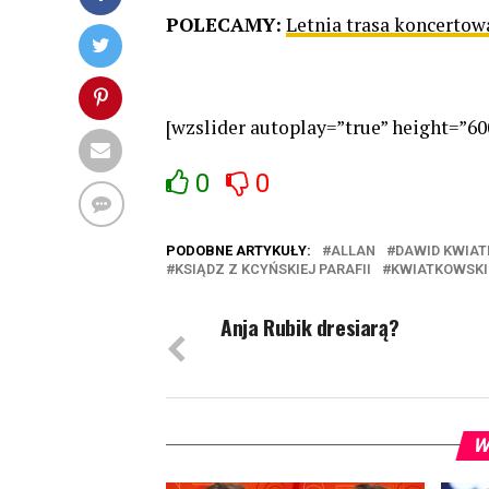
POLECAMY:
Letnia trasa koncerto
[wzslider autoplay=”true” height=”60
0
0
PODOBNE ARTYKUŁY:
ALLAN
DAWID KWIA
KSIĄDZ Z KCYŃSKIEJ PARAFII
KWIATKOWSKI
Anja Rubik dresiarą?
W