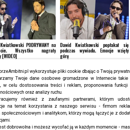
 Kwiatkowski PODRYWANY na
Dawid Kwiatkowski popłakał się
rcie. Wszystko nagrały
podczas wywiadu. Emocje wzięły
 [WIDEO]
górę
przeAmbitni.pl wykorzystuje pliki cookie dbając o Twoją prywatn
rzamy Twoje dane osobowe gromadzone w Internecie takie j
, w celu dostosowania treści i reklam, proponowania funkcj
nościowych oraz analizy ruchu.
racujemy również z zaufanymi partnerami, którym udost
cje na temat korzystania z naszego serwisu - firmom rekl
 2026: zjawiskowa Woźniak-
Dawid Kwiatkowski zaskoczył fanów
społecznościowym i analitykom, którzy mogą łączyć je z dod
k, elegancki Kaminski,
podczas koncertu. Nagranie trafiło
cjami.
ząca Drzewiecka
do sieci
est dobrowolna i możesz wycofać ją w każdym momencie - ma