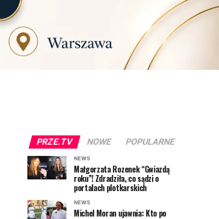
PRZE.TV
NOWE
POPULARNE
NEWS
Małgorzata Rozenek “Gwiazdą
roku”! Zdradziła, co sądzi o
portalach plotkarskich
NEWS
Michel Moran ujawnia: Kto po