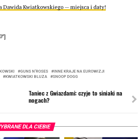
wa Dawida Kwiatkowskiego
— miejsca i daty!
0″]
TKOWSKI
GUNS N'ROSES
INNE KRAJE NA EUROWIZJI
KWIATKOWSKI BLUZA
SNOOP DOGG
Taniec z Gwiazdami: czyje to siniaki na
nogach?
YBRANE DLA CIEBIE