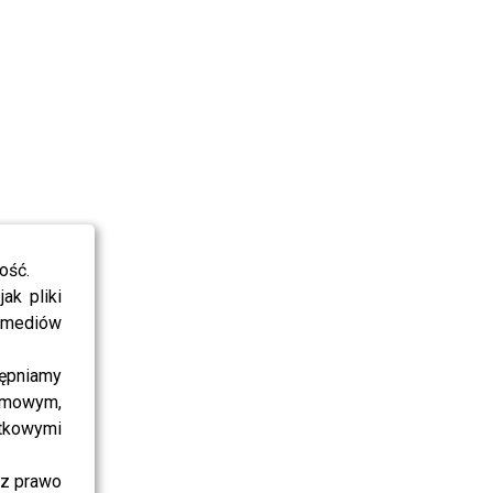
ość.
ak pliki
i mediów
ępniamy
amowym,
atkowymi
sz prawo