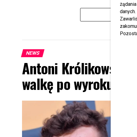
żądania
danych.
Zawarl
zakomun
Pozosta
NEWS
Antoni Królikowski 
walkę po wyroku sąd