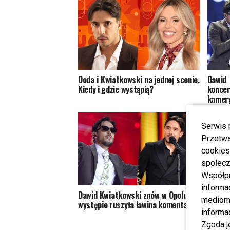
Doda i Kwiatkowski na jednej scenie.
Dawid
Kiedy i gdzie wystąpią?
konce
kamery
Serwis 
Przetwa
cookies
społecz
Współp
informa
Dawid Kwiatkowski znów w Opolu. Po
Opole
mediom 
występie ruszyła lawina komentarzy
Stara
informa
błyszc
Zgoda j