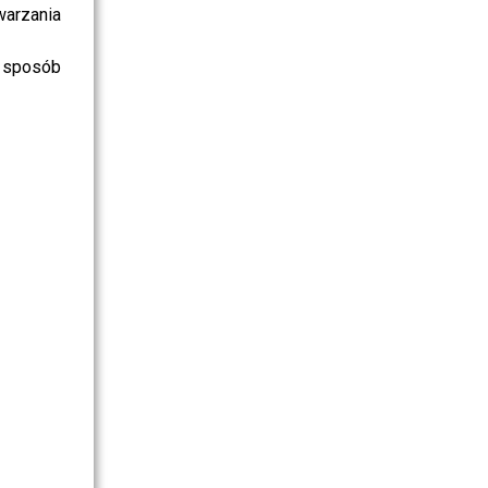
warzania
 sposób