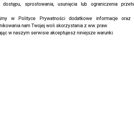
 dostępu, sprostowania, usunięcia lub ograniczenia przet
299 KOMENTARZY
iśmy w Polityce Prywatności dodatkowe informacje oraz
ikowania nam Twojej woli skorzystania z ww. praw.
jąc w naszym serwisie akceptujesz niniejsze warunki.
nie odpuszcza? Zapowiada
u