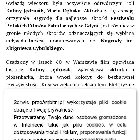
Gwiazdą wieczoru była oczywiście odtwórczyni roli
Kaliny Jędrusik, Maria Dębska.
Aktorka za tę kreację
otrzymała Nagrodę dla najlepszej aktorki
Festiwalu
Polskich Filmów Fabularnych w Gdyni
. Jest również w
gronie młodych aktorów odznaczających się wybitną
indywidualnością nominowanych do
Nagrody im.
Zbigniewa Cybulskiego.
Osadzony w latach 60. w Warszawie film opowiada
historię
Kaliny Jędrusik.
Zjawiskowa aktorka i
piosenkarka, która wnosi koloryt do bezbarwnej
rzeczywistości. Kusi wdziękiem i seksapilem. Elektryzuje
panów i oburza panie. Oto pierwsza seksbomba PRL i
polska Marylin Monroe. Gwiazda nie chce
Serwis przeAmbitni.pl wykorzystuje pliki cookie
podporządkowywać się stereotypom ówczesnej kobiety i
dbając o Twoją prywatność.
żyje na własnych zasadach. Jej zachowanie nie zawsze
Przetwarzamy Twoje dane osobowe gromadzone
podoba się pruderyjnemu społeczeństwu i niektórym
w Internecie takie jak pliki cookies, w celu
wpływowym osobom u władzy. Liczne skandale, życie w
dostosowania treści i reklam, proponowania funkcji
miłosnym trójkącie z mężem
Stanisławem Dygatem
mediów społecznościowych oraz analizy ruchu.