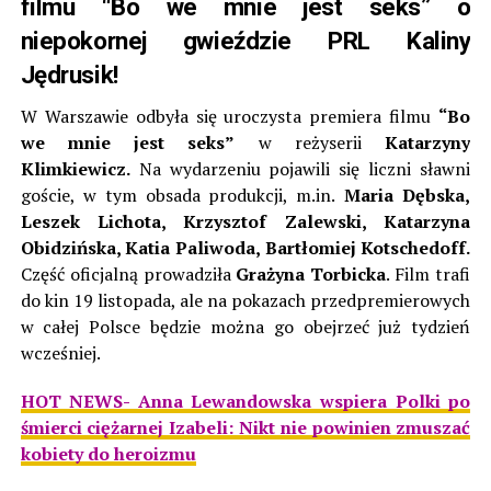
filmu “Bo we mnie jest seks” o
niepokornej gwieździe PRL Kaliny
Jędrusik!
W Warszawie odbyła się uroczysta premiera filmu
“Bo
we mnie jest seks”
w reżyserii
Katarzyny
Klimkiewicz.
Na wydarzeniu pojawili się liczni sławni
goście, w tym obsada produkcji, m.in.
Maria Dębska,
Leszek Lichota, Krzysztof Zalewski, Katarzyna
Obidzińska, Katia Paliwoda, Bartłomiej Kotschedoff.
Część oficjalną prowadziła
Grażyna Torbicka
. Film trafi
do kin 19 listopada, ale na pokazach przedpremierowych
w całej Polsce będzie można go obejrzeć już tydzień
wcześniej.
HOT NEWS- Anna Lewandowska wspiera Polki po
śmierci ciężarnej Izabeli: Nikt nie powinien zmuszać
kobiety do heroizmu