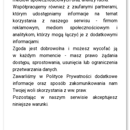
(Leszek Lichota) i Luckiem (Krzysztof Zalewski),
Współpracujemy również z zaufanymi partnerami,
kontrowersyjne wypowiedzi i epatujące seksapilem
którym udostępniamy informacje na temat
stroje sprawiają, że
Kalina
zyskuje także miano
korzystania z naszego serwisu - firmom
naczelnej skandalistki PRL. Jednak największy skandal z
reklamowym, mediom społecznościowym i
jej udziałem dopiero się zacznie…
analitykom, którzy mogą łączyć je z dodatkowymi
informacjami.
Film
„Bo we mnie jest seks”
opowiada o ważnym
Zgoda jest dobrowolna i możesz wycofać ją
fragmencie życia
Kaliny
, o której śmiało można
w każdym momencie - masz prawo żądania
powiedzieć, że jest największą ikoną polskiej popkultury.
dostępu, sprostowania, usunięcia lub ograniczenia
Historia przedstawia blaski i cienie, wzloty i upadki jej
przetwarzania danych.
zawrotnej kariery. Na ekranie zobaczymy również inne
Zawarliśmy w Polityce Prywatności dodatkowe
barwne postaci polskiej kultury:
Kazimierza Kutza
informacje oraz sposób zakomunikowania nam
(Borys Szyc), Tadeusza Konwickiego (Paweł
Twojej woli skorzystania z ww. praw.
Tomaszewski)
czy twórców
Kabaretu Starszych
Pozostając w naszym serwisie akceptujesz
Panów – Jeremiego Przyborę (Rafał Rutkowski) i
niniejsze warunki.
Jerzego Wasowskiego (Dariusz Basiński).
Już teraz obejrzyjcie zwiastun i zdjęcia z premiery!