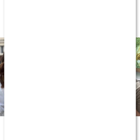
Internauci wybrali nową parę dla
„Dzień dobry TVN”. Czy stacja
posłucha ich głosu?
Wakacyjne wydania „Dzień dobry