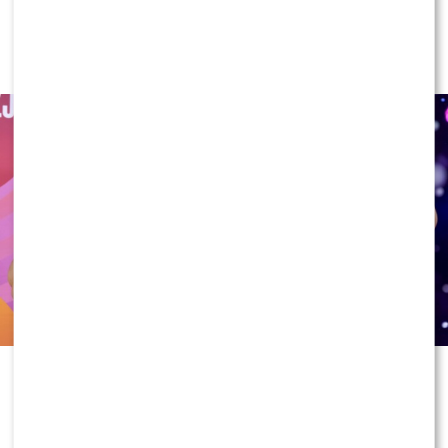
„Lato z Radiem i TVP”: Skolim
rozpętał dyskusję. Wszystko przez
jeden element
Skolim po raz kolejny udowodnił, że
doskonale wie, jak zwrócić na siebie