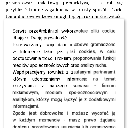
prezentował unikatową perspektywę i starał się
przybliżać trudne zagadnienia w prosty sposób. Dzięki
temu duetowi widzowie mogli lepiej zrozumieć zawiłości
unijnych struktur i decyzji.
Serwis przeAmbitni.pl wykorzystuje pliki cookie
Nie wszyscy wiedzą, że
Pałasiński
przez wiele lat
dbając o Twoją prywatność.
pracował również jako korespondent w Rzymie. To
Przetwarzamy Twoje dane osobowe gromadzone
właśnie tam zdobywał cenne doświadczenie
w Internecie takie jak pliki cookies, w celu
dziennikarskie, relacjonując wydarzenia z Watykanu i
dostosowania treści i reklam, proponowania funkcji
włoskiej polityki. Był jednym z tych polskich reporterów,
mediów społecznościowych oraz analizy ruchu.
którzy potrafili łączyć wiedzę, pasję i wyczucie
Współpracujemy również z zaufanymi partnerami,
kontekstu, co wyróżniało go na tle innych.
którym udostępniamy informacje na temat
korzystania z naszego serwisu - firmom
Obecnie, po latach pracy w największych stacjach
reklamowym, mediom społecznościowym i
telewizyjnych, dziennikarz przeniósł się do internetu.
analitykom, którzy mogą łączyć je z dodatkowymi
Jego programy można śledzić na kanale naTemat, gdzie
informacjami.
wciąż prezentuje swoją charakterystyczną narrację. To
Zgoda jest dobrowolna i możesz wycofać ją
dowód na to, że nawet poza głównymi antenami wciąż
w każdym momencie - masz prawo żądania
potrafi zdobywać wiernych odbiorców i tworzyć treści,
dostępu, sprostowania, usunięcia lub ograniczenia