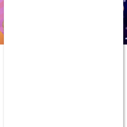
Skolim po raz kolejny udowodnił, że
doskonale wie, jak zwrócić na siebie
uwagę. Tym razem nie chodziło
jednak o nową piosenkę czy
kontrowersyjną wypowiedź, ale o
stylizację, w której pojawił się na
scenie podczas koncertu „Lato z