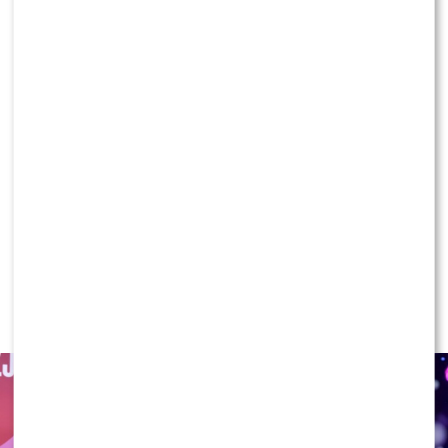
Widzowie wybrali
KLIKNIJ, ABY SKOMENTOWAĆ
NEWS
„Lato z Radiem i TVP”: Skolim
rozpętał dyskusję. Wszystko przez
jeden element