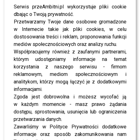
Organizacja wyjaśniła, dlaczego zarówno takie
Serwis przeAmbitni.pl wykorzystuje pliki cookie
traktowanie psa oraz przyzwalanie na takie zachowanie
dbając o Twoją prywatność.
poprzez publikowanie postów, jest okrutne:
Przetwarzamy Twoje dane osobowe gromadzone
w Internecie takie jak pliki cookies, w celu
Post zniknął, więc
dostosowania treści i reklam, proponowania funkcji
mediów społecznościowych oraz analizy ruchu.
napiszemy jeszcze raz.
Współpracujemy również z zaufanymi partnerami,
Pokazywane przez pana
którym udostępniamy informacje na temat
zachowanie i przedmiotowe
korzystania z naszego serwisu - firmom
reklamowym, mediom społecznościowym i
traktowanie psa jest
analitykom, którzy mogą łączyć je z dodatkowymi
patologią! Weź się pan sam
informacjami.
przypnij do tej budy, do
Zgoda jest dobrowolna i możesz wycofać ją
w każdym momencie - masz prawo żądania
tego łańcucha, przy tych
dostępu, sprostowania, usunięcia lub ograniczenia
pustych i brudnych
przetwarzania danych.
Zawarliśmy w Polityce Prywatności dodatkowe
garach… Traktujesz pan
informacje oraz sposób zakomunikowania nam